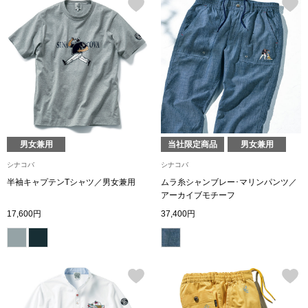
その他
特集
ウオッチ／ア
ホビー
すべて見る
ウオッチ
ネックレス
男女兼用
当社限定商品
男女兼用
ック
シナコバ
シナコバ
ブレスレット
半袖キャプテンTシャツ／男女兼用
ムラ糸シャンブレー･マリンパンツ／
アーカイブモチーフ
17,600円
37,400円
その他
･テーブルウェア
ファッション