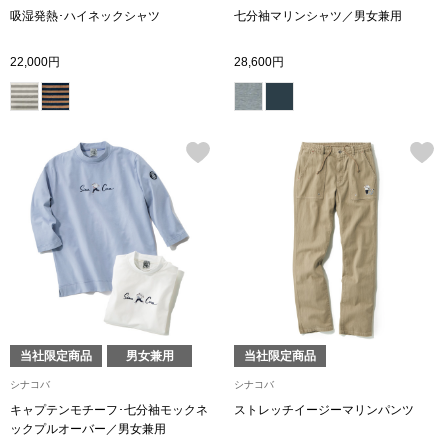
ネックレス
吸湿発熱･ハイネックシャツ
七分袖マリンシャツ／男女兼用
ブレスレット
22,000円
28,600円
リング
イヤリング／ピ
ブローチ
その他
ファッション
当社限定商品
男女兼用
当社限定商品
シナコバ
シナコバ
帽子
キャプテンモチーフ･七分袖モックネ
ストレッチイージーマリンパンツ
ックプルオーバー／男女兼用