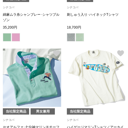
【特集】HELL
シナコバ
シナコバ
綿麻ムラ糸シャンブレー･シャツブル
刺しゅう入り･ハイネックTシャツ
ゾン
おすすめカタ
35,200円
18,700円
Salon de GRANDGRIS
BOGARD August
ブランド
BOGARD July 2
特集
RUGLOG 2026 
すべて見る
アウター
当社限定商品
男女兼用
当社限定商品
ジャケット
シナコバ
シナコバ
ビール／酒
セオアルファ･七分袖マリンモチーフ
ハイゲージマリンTシャツ／アーカイ
コート