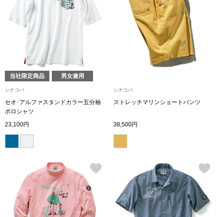
帽子
キッズ
ネクタイ
芸品
マフラー／スヌ
当社限定商品
男女兼用
スカーフ／スト
シナコバ
シナコバ
セオ･アルファスタンドカラー五分袖
ストレッチマリンショートパンツ
手袋
ポロシャツ
23,100円
38,500円
ベルト
靴下
サングラス／メ
傘／日傘