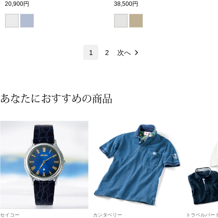
20,900円
38,500円
マフラー／スヌ
スカーフ／スト
1
2
次へ
手袋
ベルト
あなたにおすすめの商品
靴下
サングラス／メ
傘／日傘
その他
セイコー
カンタベリー
トラベルパート