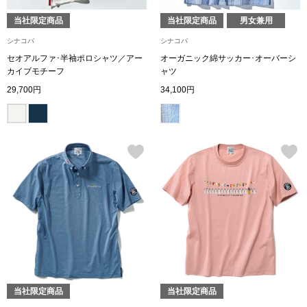
ボトムス
当社限定商品
当社限定商品
男女兼用
シナコバ
シナコバ
パンツ／スラッ
セオアルファ･半袖ポロシャツ／アー
オーガニック綿サッカー･オーバーシ
カイブモチーフ
ャツ
ショート･クロ
29,700円
34,100円
デニム
その他
ルーム･アン
ルームウェア／
当社限定商品
当社限定商品
BOGARD 最新号はこちら
アンダーウェア