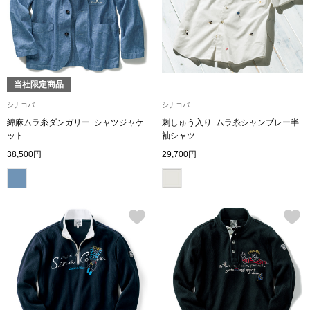
ハンドバッグ
ショルダーバッ
当社限定商品
クラッチバッグ
シナコバ
シナコバ
綿麻ムラ糸ダンガリー･シャツジャケ
刺しゅう入り･ムラ糸シャンブレー半
ボディバッグ
ット
袖シャツ
38,500円
29,700円
リュック･バッ
ボストンバッグ
スーツケース／
その他