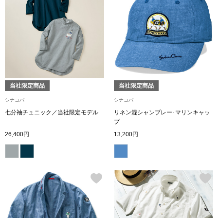
その他
ルーム･アン
ルームウェア／
当社限定商品
当社限定商品
シナコバ
シナコバ
アンダーウェア
七分袖チュニック／当社限定モデル
リネン混シャンブレー･マリンキャッ
プ
26,400円
13,200円
その他
バッグ
トートバッグ