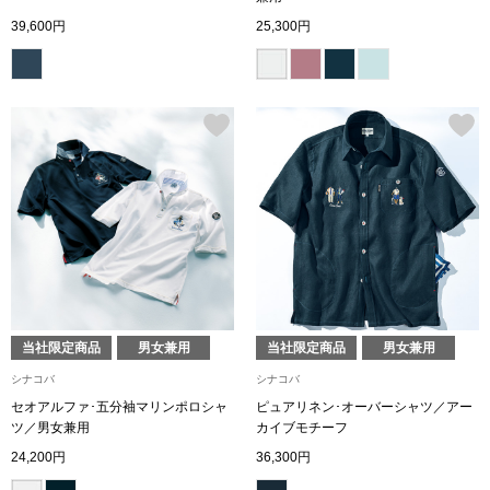
39,600円
25,300円
アンダーウェア
リュック･バッ
ボストンバッグ
スーツケース／
物
その他
／アクセサリー
シューズ
ョン雑貨
当社限定商品
男女兼用
当社限定商品
男女兼用
スリップオン
シナコバ
シナコバ
セオアルファ･五分袖マリンポロシャ
ピュアリネン･オーバーシャツ／アー
ツ／男女兼用
カイブモチーフ
レースアップ
24,200円
36,300円