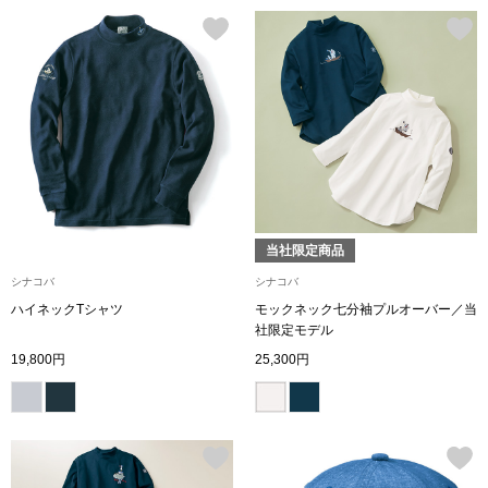
シャツワンピー
チュニック
ボトムス
スカート
当社限定商品
シナコバ
シナコバ
パンツ／スラッ
ハイネックTシャツ
モックネック七分袖プルオーバー／当
社限定モデル
ワイド･ガウチ
19,800円
25,300円
レギンス／スパ
ショート･クロ