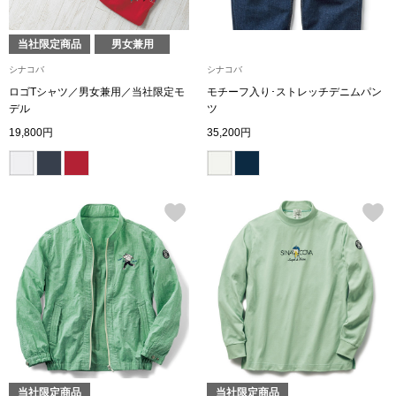
ザ･ノース･フ
ップ
当社限定商品
男女兼用
ヘリーハンセン
ンス
シナコバ
シナコバ
ロゴTシャツ／男女兼用／当社限定モ
モチーフ入り･ストレッチデニムパン
カンタベリー
デル
ツ
19,800円
35,200円
金谷製靴
ヘンリーコット
おすすめ特集
【特集】Trave
【特集】cante
当社限定商品
当社限定商品