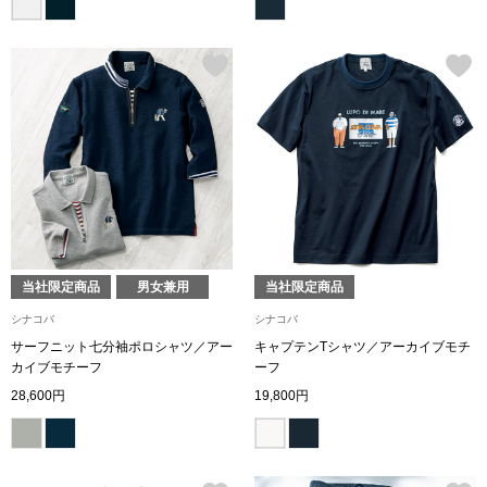
スニーカー
ブーツ
サンダル
その他
財布／小物
当社限定商品
男女兼用
当社限定商品
シナコバ
シナコバ
財布／コインケ
サーフニット七分袖ポロシャツ／アー
キャプテンTシャツ／アーカイブモチ
カイブモチーフ
ーフ
革小物
28,600円
19,800円
Miss Kyouko／ミスキョウコ
ポーチ
ブランド