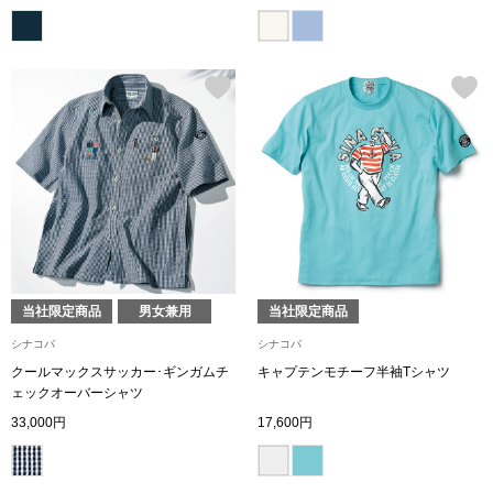
トレーナー／パ
セーター
【特集】食彩倶楽部
カーディガン／
ブランド
ベスト
特集
スーツ
その他
当社限定商品
男女兼用
当社限定商品
シナコバ
シナコバ
クールマックスサッカー･ギンガムチ
キャプテンモチーフ半袖Tシャツ
ェックオーバーシャツ
ワンピース／
33,000円
17,600円
ワンピース