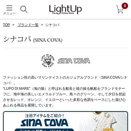
0
メニュー
TOP
ブランド一覧
シナコバ
戻る
シナコバ
(SINA COVA)
アウター
すべて見る
ジャケット
ファッション性の高いマリンテイストのカジュアルブランド〈SINA COVA/シナ
コート
コバ〉。
“LUPO DI MARE”（海の狼）と呼ばれる船長と彼の操る帆船をブランドモチー
フに、地中海の美しいエメラルドブルー、島々のグリーン、そして夕日を想起
ブルゾン
させるレッド、オレンジ、イエローといった多彩な色調をベースにした遊び心
あふれる商品を展開しています。
アンダーウェア
その他