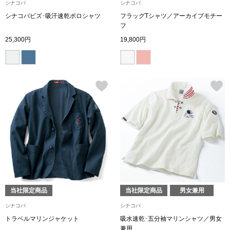
シナコバ
シナコバ
ブランド
シナコバビズ･吸汗速乾ポロシャツ
フラッグTシャツ／アーカイブモチー
その他
フ
25,300円
19,800円
特集
バッグ
カタログ
トートバッグ
ス
すべて見る
ハンドバッグ
ショルダーバッ
ブリーフケース
当社限定商品
当社限定商品
男女兼用
ス／チュニック
クラッチバッグ
シナコバ
シナコバ
トラベルマリンジャケット
吸水速乾･五分袖マリンシャツ／男女
ボディバッグ
兼用