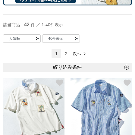
トップス
Tシャツ／カッ
42
該当商品：
件 ／ 1-40件表示
物
ポロシャツ
／アクセサリー
シャツ
1
2
次へ
ョン雑貨
絞り込み条件
トレーナー／パ
セーター／カー
ベスト
その他