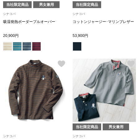
当社限定商品
男女兼用
当社限定商品
財布／小物
シナコバ
シナコバ
吸湿発熱ボーダープルオーバー
コットンジャージー･マリンブレザー
財布／コインケ
20,900円
53,900円
革小物
ポーチ
その他
ウオッチ／ア
ウオッチ
当社限定商品
男女兼用
シナコバ
シナコバ