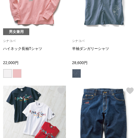
〈セイコー〉マウリッツハイス美術館公認フェ
その他
ルメールオマージュウオッチ
男女兼用
ブランド
和装
シナコバ
シナコバ
ハイネック長袖Tシャツ
半袖ダンガリーシャツ
特集
和装小物
22,000円
28,600円
その他
ティ
すべて見る
ケア
その他
ア
おすすめブラ