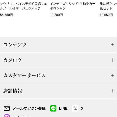
マウリッツハイス美術館公認フェ
インディゴソリッド･半袖ラガー
旅に役立つ
和装
ルメールオマージュウオッチ
ポロシャツ
色セット
54,780円
13,200円
12,650円
着物／浴衣
和装小物
コンテンツ
その他
カタログ
その他
カスタマーサービス
店舗情報
おすすめブラ
リネアフレスコ
メールマガジン登録
LINE
X