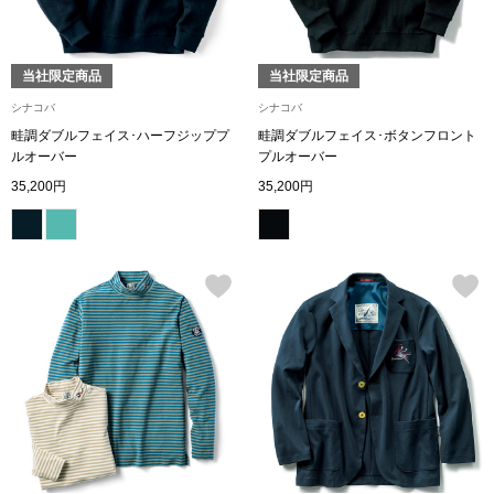
シューズ
当社限定商品
当社限定商品
スリップオン
シナコバ
シナコバ
畦調ダブルフェイス･ハーフジッププ
畦調ダブルフェイス･ボタンフロント
レースアップ
ルオーバー
プルオーバー
35,200円
35,200円
パンプス
スニーカー
ブーツ
サンダル
その他