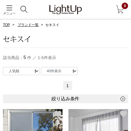
0
メニュー
TOP
ブランド一覧
セキスイ
戻る
セキスイ
アウター
すべて見る
5
該当商品：
件 ／ 1-5件表示
ジャケット
コート
1
ブルゾン
絞り込み条件
アンダーウェア
その他