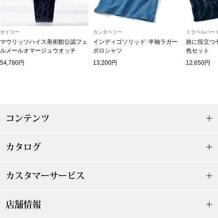
アンダーウェア
リュック･バッ
セイコー
カンタベリー
トラベルパート
マウリッツハイス美術館公認フェ
インディゴソリッド･半袖ラガー
旅に役立つ
ボストンバッグ
ルメールオマージュウオッチ
ポロシャツ
色セット
54,780円
13,200円
12,650円
スーツケース／
物
その他
コンテンツ
／アクセサリー
シューズ
カタログ
ョン雑貨
スリップオン
カスタマーサービス
レースアップ
店舗情報