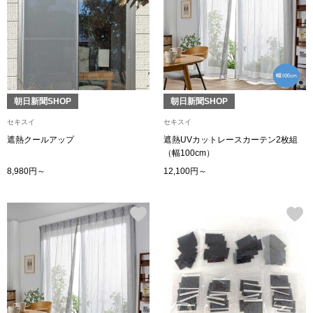
トップス
Tシャツ／カッ
物
ポロシャツ
／アクセサリー
朝日新聞SHOP
朝日新聞SHOP
シャツ
セキスイ
セキスイ
ョン雑貨
遮熱クールアップ
遮熱UVカットレースカーテン2枚組
（幅100cm）
トレーナー／パ
8,980円～
12,100円～
セーター／カー
ベスト
その他