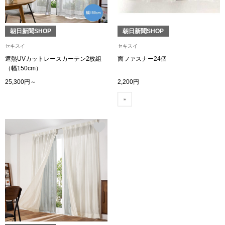
ボトムス
朝日新聞SHOP
朝日新聞SHOP
パンツ／スラッ
セキスイ
セキスイ
遮熱UVカットレースカーテン2枚組
面ファスナー24個
ショート･クロ
（幅150cm）
25,300円～
2,200円
デニム
その他
ルーム･アン
ルームウェア／
BOGARD 最新号はこちら
アンダーウェア