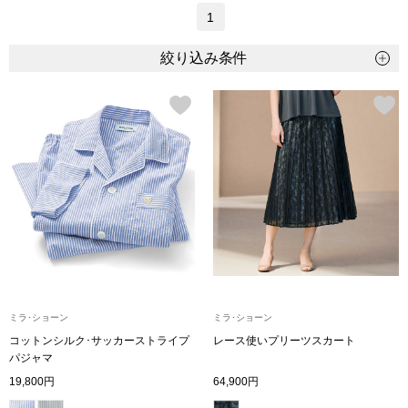
トップス
1
絞り込み条件
Tシャツ／カッ
物
ポロシャツ
／アクセサリー
シャツ
ョン雑貨
トレーナー／パ
セーター／カー
ベスト
ミラ･ショーン
ミラ･ショーン
コットンシルク･サッカーストライプ
レース使いプリーツスカート
その他
パジャマ
19,800円
64,900円