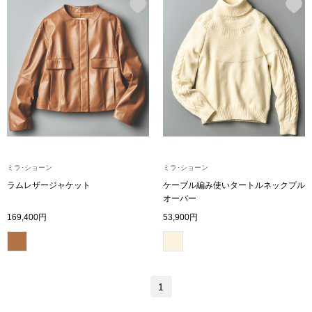
ブランド
その他
特集
バッグ
カタログ
トートバッグ
ス
すべて見る
ハンドバッグ
ミラ･ショーン
ミラ･ショーン
ラムレザージャケット
ケーブル編み使いタートルネックプル
ショルダーバッ
オーバー
169,400円
53,900円
ブリーフケース
ス／チュニック
クラッチバッグ
1
ボディバッグ