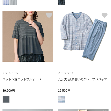
ボトムス
パンツ／スラッ
ショート･クロ
デニム
その他
ミラ･ショーン
ミラ･ショーン
ルーム･アン
コットン混ニットプルオーバー
八分丈･絣糸使いのクレープパジャマ
39,600円
16,500円
ルームウェア／
BOGARD 最新号はこちら
アンダーウェア