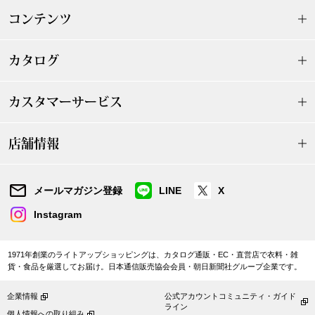
スニーカー
コンテンツ
ブーツ
カタログ
サンダル
カスタマーサービス
その他
店舗情報
財布／小物
メールマガジン登録
LINE
X
財布／コインケ
Instagram
革小物
1971年創業のライトアップショッピングは、カタログ通販・EC・直営店で衣料・雑
貨・食品を厳選してお届け。日本通信販売協会会員・朝日新聞社グループ企業です。
Miss Kyouko／ミスキョウコ
ポーチ
企業情報
公式アカウントコミュニティ・ガイド
ライン
ブランド
個人情報への取り組み