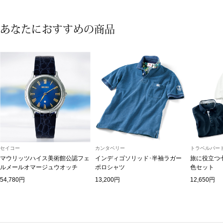
アンダーウェア
リュック･バッ
あなたにおすすめの商品
ボストンバッグ
スーツケース／
物
その他
／アクセサリー
シューズ
セイコー
カンタベリー
トラベルパート
ョン雑貨
マウリッツハイス美術館公認フェ
インディゴソリッド･半袖ラガー
旅に役立つ
ルメールオマージュウオッチ
ポロシャツ
色セット
スリップオン
54,780円
13,200円
12,650円
レースアップ