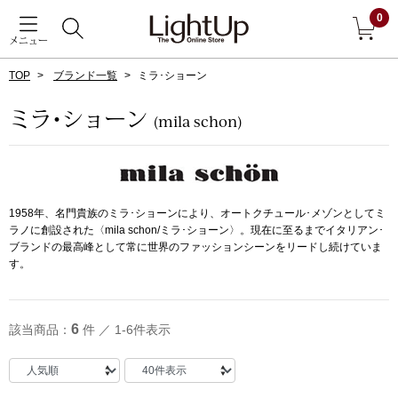
0
メニュー
TOP
ブランド一覧
ミラ･ショーン
戻る
ミラ･ショーン
(mila schon)
アウター
すべて見る
ジャケット
1958年、名門貴族のミラ･ショーンにより、オートクチュール･メゾンとしてミ
ラノに創設された〈mila schon/ミラ･ショーン〉。現在に至るまでイタリアン･
コート
ブランドの最高峰として常に世界のファッションシーンをリードし続けていま
す。
ブルゾン
6
該当商品：
件 ／ 1-6件表示
アンダーウェア
その他