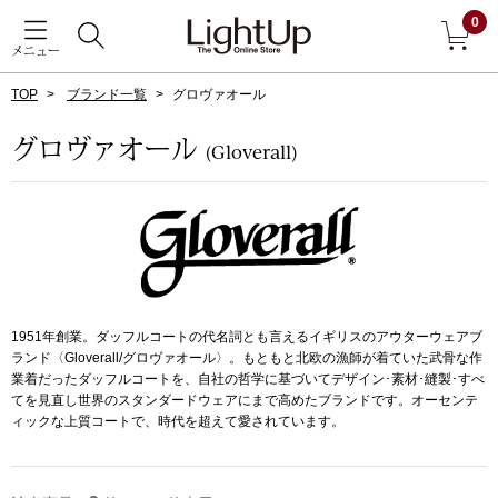
0
メニュー
TOP
ブランド一覧
グロヴァオール
戻る
グロヴァオール
(Gloverall)
アウター
すべて見る
ジャケット
コート
1951年創業。ダッフルコートの代名詞とも言えるイギリスのアウターウェアブ
ランド〈Gloverall/グロヴァオール〉。もともと北欧の漁師が着ていた武骨な作
ブルゾン
業着だったダッフルコートを、自社の哲学に基づいてデザイン･素材･縫製･すべ
てを見直し世界のスタンダードウェアにまで高めたブランドです。オーセンテ
アンダーウェア
その他
ィックな上質コートで、時代を超えて愛されています。