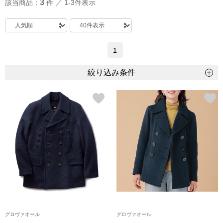
3
該当商品：
件 ／ 1-3件表示
トップス
Tシャツ／カッ
物
1
ポロシャツ
／アクセサリー
絞り込み条件
シャツ
ョン雑貨
トレーナー／パ
セーター／カー
ベスト
その他
グロヴァオール
グロヴァオール