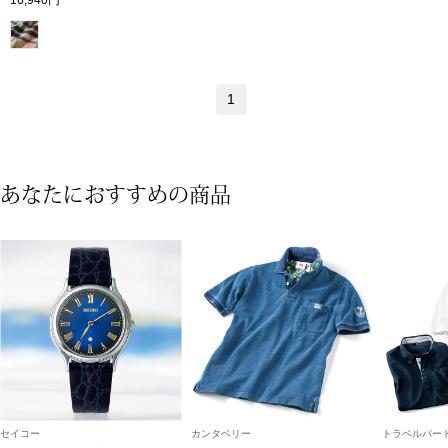
ブランド
その他
特集
1
バッグ
カタログ
トートバッグ
あなたにおすすめの商品
ス
すべて見る
ハンドバッグ
ショルダーバッ
ブリーフケース
ス／チュニック
クラッチバッグ
セイコー
カンタベリー
トラベルパート
ボディバッグ