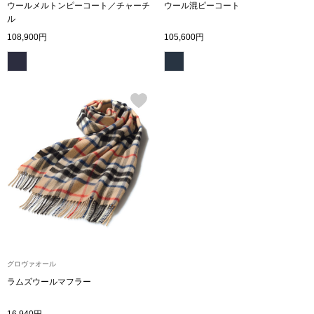
ウールメルトンピーコート／チャーチ
ウール混ピーコート
ボトムス
ル
108,900円
105,600円
パンツ／スラッ
ショート･クロ
デニム
その他
ルーム･アン
ルームウェア／
グロヴァオール
ラムズウールマフラー
BOGARD 最新号はこちら
アンダーウェア
16,940円