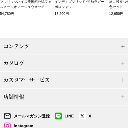
マウリッツハイス美術館公認フェ
インディゴソリッド･半袖ラガー
旅に役立つ
ルメールオマージュウオッチ
ポロシャツ
色セット
アンダーウェア
リュック･バッ
54,780円
13,200円
12,650円
ボストンバッグ
スーツケース／
コンテンツ
物
その他
カタログ
／アクセサリー
カスタマーサービス
シューズ
ョン雑貨
店舗情報
スリップオン
レースアップ
メールマガジン登録
LINE
X
Instagram