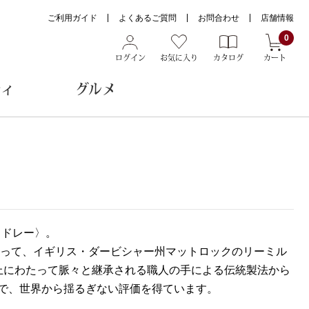
ご利用ガイド
よくあるご質問
お問合わせ
店舗情報
0
ログイン
お気に入り
カタログ
カート
ティ
グルメ
ョン雑貨
ヌード
メドレー〉。
トール
によって、イギリス・ダービシャー州マットロックのリーミル
上にわたって脈々と継承される職人の手による伝統製法から
で、世界から揺るぎない評価を得ています。
メガネ