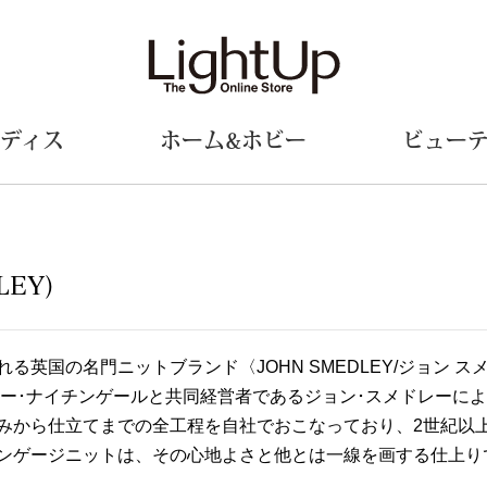
ディス
ホーム&ホビー
ビュー
ェア
ウェア
財布／小物
シューズ
美術･工芸品
定期便
和装
ファッシ
LEY)
財布／コインケース
スリップオン
和装小物
帽子
革小物
レースアップ
その他
マフラー／ス
る英国の名門ニットブランド〈JOHN SMEDLEY/ジョン ス
ポーチ
パンプス
スカーフ／ス
ーター･ナイチンゲールと共同経営者であるジョン･スメドレー
その他
スニーカー
手袋
その他
ツ
ブーツ
ベルト
みから仕立てまでの全工程を自社でおこなっており、2世紀以
サンダル
靴下
ンゲージニットは、その心地よさと他とは一線を画する仕上り
ウオッチ／アクセサリー
その他
サングラス／