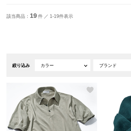
ルーム･アンダーウ
Tシャツ／カットソー
Tシャツ／カットソー
ブランケット／ソファカバー
ハンドバッグ
生活家電
ポロシャツ
ポロシャツ
カーペット／ラグ／マット
ショルダーバッグ
キッチン家電
19
該当商品：
件 ／ 1-19件表示
シャツ
シャツ／ブラウス
寝具
ブリーフケース
ルームウェア／パジャマ
AV機器
トレーナー／パーカ
タンクトップ／キャミソール
カーテン／のれん／簾
クラッチバッグ
アンダーウェア
その他
セーター／カーディガン
トレーナー／パーカ
その他
ボディバッグ
その他
ベスト
セーター
リュック･バックパック
ホビー･キッズ
その他
カーディガン／アンサンブル
ボストンバッグ
生活雑貨
バッグ
ベスト
スーツケース／キャリー
ホビー／玩具
スーツ
その他
ボトムス
インテリアアート･ルームアクセ
トートバッグ
人形／ぬいぐるみ
絞り込み
カラー
ブランド
その他
サリー
ハンドバッグ
光学機器
クロック／気象計
シューズ
パンツ／スラックス
ショルダーバッグ
ステーショナリー
バス･トイレタリー
ワンピース／チュニック
ショート･クロップドパンツ
クラッチバッグ
AVソフト／書籍／図録
ランドリー
デニム
スリップオン
ボディバッグ
アウトドア･スポーツ用品
掃除用品
その他
ワンピース
レースアップ
リュック･バックパック
その他
スリッパ／ルームシューズ
シャツワンピース
スニーカー
ボストンバッグ
防災･防犯用品
チュニック
ブーツ
スーツケース／キャリー
ガーデニング
サンダル
その他
和のインテリア小物
その他
仏具／香