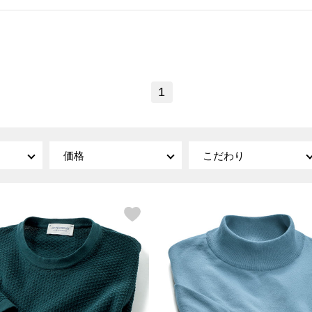
傘／日傘
ェア
ウオッチ
その他
財布／小物
ネックレス
ブレスレット
和装
その他
財布／コインケース
革小物
1
ポーチ
着物／浴衣
ファッション雑貨
その他
和装小物
バッグ
その他
帽子
ウオッチ／アクセサリー
ネクタイ
価格
こだわり
その他
マフラー／スヌード
スカーフ／ストール
ウオッチ
手袋
ネックレス
ベルト
ブレスレット
靴下
リング
サングラス／メガネ
イヤリング／ピアス
バッグ
傘／日傘
ブローチ
その他
その他