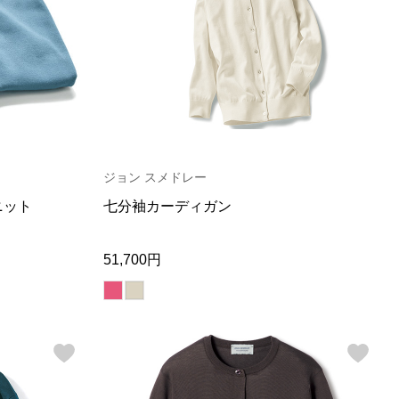
【特集】Travel Partner／トラベル
ルボタンのアルパカ混ニット
【特集】使いやすさを追求した 防
パートナー
災用品
【特集】canterbury／カンタベリー
【特集】ギフトセレクション
【特集】HELLY HANSEN／ヘリー
ハンセン
おすすめカタログ
ジョン スメドレー
BOGARD August 2026 vol.181
ニット
七分袖カーディガン
BOGARD July 2026 vol.180
RUGLOG 2026 Summer Vol.30
51,700円