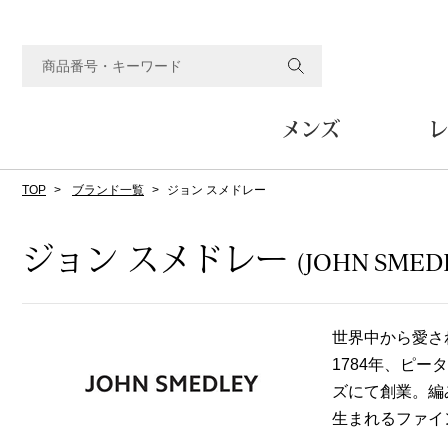
メンズ
レ
TOP
ブランド一覧
ジョン スメドレー
すべてのメンズアイテム
すべてのレディスアイテム
すべてのホーム&ホビーアイテム
すべてのビューティアイテム
すべてのグルメアイテム
アウター
アウター
家具
フェイスケア
食品
ルーム･アンダーウ
ボトムス
キッチン･テーブル
メイクアップ
頒布会
ジョン スメドレー
(JOHN SMED
ジャケット
ジャケット
テーブル／椅子･座椅子
ルームウェア／パジャマ
スカート
テーブルウェア
コート
コート
収納家具
アンダーウェア
パンツ／スラックス
調理器具
ボディケア
ワイン／ビール／酒
フレグランス
世界中から愛され
ブルゾン
ブルゾン
その他
その他
ワイド･ガウチョパンツ
キッチン雑貨
1784年、ピ
その他
その他
レギンス／スパッツ
その他
ショート･クロップドパン
ズにて創業。編
ファブリック
バッグ
ヘアケア
その他
その他
その他
生まれるファイ
トップス
トップス
家電
クッション／座布団
トートバッグ