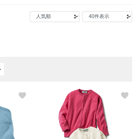
【特集】〈セイコー〉マウリッ
Miss Kyouko／ミスキョウコ
Salon de GRANDGRIS
【特集】食彩倶楽部
ツハイス美術館公認フェルメー
おすすめブランド
おすすめブランド
おすすめブランド
ルオマージュウオッチ
BOGARD 最新号はこちら
リネアフレスコ
ベキュア グラン／プレミアム
食彩倶楽部
おすすめブランド
ヤッコマリカルド
メイクプロポーション
おすすめブランド
セイコー
銀座花菱
ネイチャーマジック
おすすめ特集
ソニー
ミスキョウコ
かづきれいこ
ザ･ノース･フェイス
コラントッテ
ベアー
レフィーネ
【特集】〈銀座 梅林〉国産ヒレ肉
ヘリーハンセン
の特製カツ丼の具
Fabric by ベストオブモリス
カンタベリー
フェイラー
【特集】ご飯のお供
金谷製靴
おすすめ特集
おすすめ特集
【特集】おうちご飯、おうち飲み
ヘンリーコットンズ
【特集】ゆったりサイズ for Ladies
【特集】当社限定ビューティーアイ
おすすめ特集
テム
【特集】ベーシックアイテム for
おすすめ特集
Ladies
【特集】VECUA GRAND PREMIUM
【特集】William Morris／ウィリア
ム･モリス
【特集】〈ロングウォーク〉カラフ
【特集】五島の椿