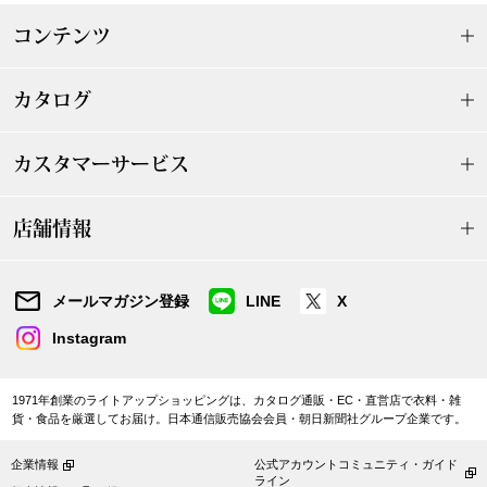
ザ･ノース･フ
ップ
コンテンツ
ヘリーハンセン
ンス
カタログ
カンタベリー
カスタマーサービス
金谷製靴
店舗情報
ヘンリーコット
メールマガジン登録
LINE
X
おすすめ特集
Instagram
【特集】Trave
1971年創業のライトアップショッピングは、カタログ通販・EC・直営店で衣料・雑
貨・食品を厳選してお届け。日本通信販売協会会員・朝日新聞社グループ企業です。
【特集】cante
企業情報
公式アカウントコミュニティ・ガイド
ライン