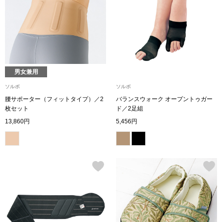
トップス
Tシャツ／カッ
物
ポロシャツ
／アクセサリー
男女兼用
シャツ
ソルボ
ソルボ
ョン雑貨
腰サポーター（フィットタイプ）／2
バランスウォーク オープントゥガー
枚セット
ド／2足組
トレーナー／パ
13,860円
5,456円
セーター／カー
ベスト
その他