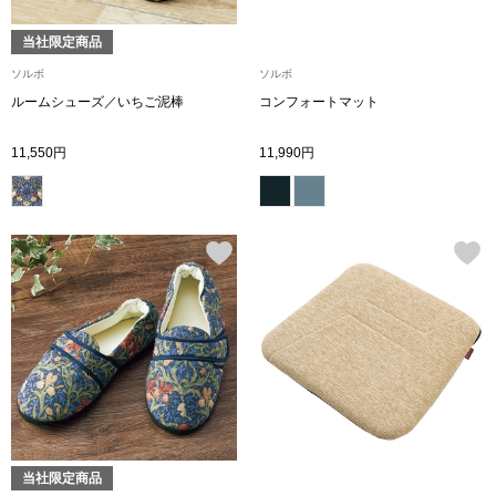
ブランド
その他
当社限定商品
ソルボ
ソルボ
特集
ルームシューズ／いちご泥棒
コンフォートマット
バッグ
11,550円
11,990円
カタログ
トートバッグ
ス
すべて見る
ハンドバッグ
ショルダーバッ
ブリーフケース
ス／チュニック
クラッチバッグ
当社限定商品
ボディバッグ