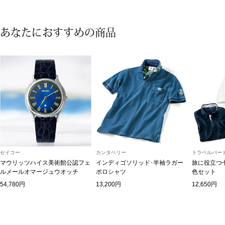
〈セイコー〉マウリッツハイス美術館公認フェ
その他
ルメールオマージュウオッチ
あなたにおすすめの商品
ブランド
和装
特集
和装小物
その他
ティ
すべて見る
ケア
セイコー
カンタベリー
トラベルパート
その他
マウリッツハイス美術館公認フェ
インディゴソリッド･半袖ラガー
旅に役立つ
ルメールオマージュウオッチ
ポロシャツ
色セット
ア
54,780円
13,200円
12,650円
おすすめブラ