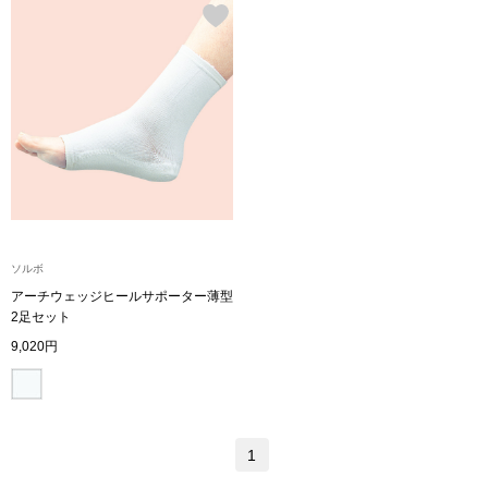
帽子
キッズ
ネクタイ
芸品
マフラー／スヌ
スカーフ／スト
手袋
ソルボ
ベルト
アーチウェッジヒールサポーター薄型
2足セット
9,020円
靴下
サングラス／メ
1
傘／日傘