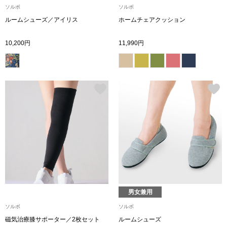
ソルボ
ソルボ
ルームシューズ／アイリス
ホームチェアクッション
アンダーウェア
リュック･バッ
10,200円
11,990円
ボストンバッグ
スーツケース／
物
その他
／アクセサリー
シューズ
ョン雑貨
スリップオン
男女兼用
レースアップ
ソルボ
ソルボ
磁気治療膝サポーター／2枚セット
ルームシューズ