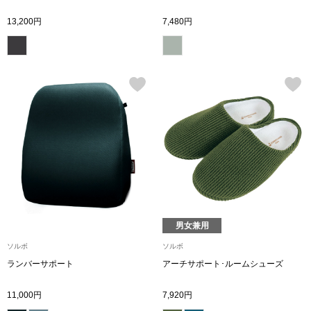
スニーカー
13,200円
7,480円
ブーツ
サンダル
その他
財布／小物
財布／コインケ
男女兼用
ソルボ
ソルボ
革小物
ランバーサポート
アーチサポート･ルームシューズ
Miss Kyouko／ミスキョウコ
ポーチ
11,000円
7,920円
ブランド