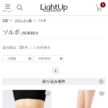
0
メニュー
TOP
ブランド一覧
ソルボ
戻る
ソルボ
(SORBO)
アウター
すべて見る
15
該当商品：
件 ／ 1-15件表示
ジャケット
コート
1
ブルゾン
絞り込み条件
アンダーウェア
その他