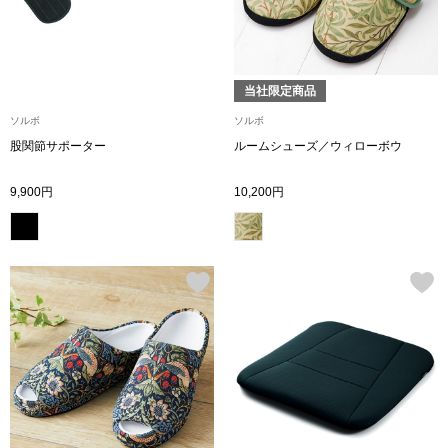
ボトムス
パンツ／スラッ
当社限定商品
ソルボ
ソルボ
ショート･クロ
股関節サポーター
ルームシューズ／ウィローボウ
デニム
9,900円
10,200円
その他
ルーム･アン
ルームウェア／
BOGARD 最新号はこちら
アンダーウェア