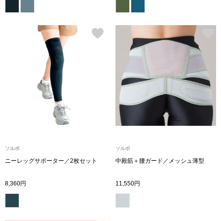
その他
特集
ウオッチ／ア
ホビー
すべて見る
ウオッチ
ネックレス
ック
ブレスレット
ソルボ
ソルボ
その他
ニーレッグサポーター／2枚セット
中殿筋＋腰ガード／メッシュ薄型
･テーブルウェア
8,360円
11,550円
ファッション