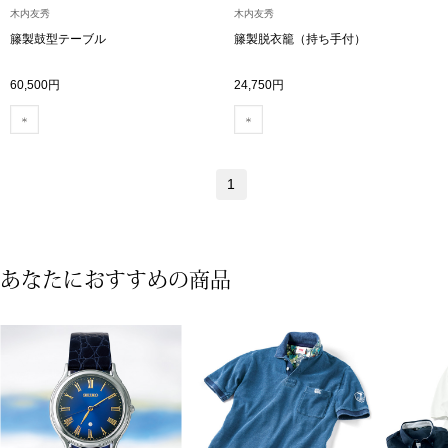
木内友秀
木内友秀
籐製鼓型テーブル
籐製脱衣籠（持ち手付）
アンダーウェア
リュック･バッ
60,500円
24,750円
ボストンバッグ
スーツケース／
1
物
その他
／アクセサリー
あなたにおすすめの商品
シューズ
ョン雑貨
スリップオン
レースアップ