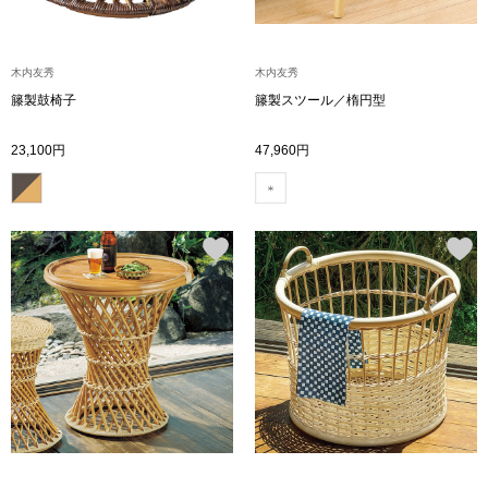
ブランド
その他
木内友秀
木内友秀
特集
籐製鼓椅子
籐製スツール／楕円型
バッグ
23,100円
47,960円
カタログ
トートバッグ
ス
すべて見る
ハンドバッグ
ショルダーバッ
ブリーフケース
ス／チュニック
クラッチバッグ
ボディバッグ