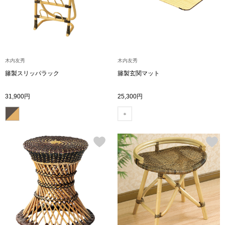
ボトムス
パンツ／スラッ
木内友秀
木内友秀
ショート･クロ
籐製スリッパラック
籐製玄関マット
デニム
31,900円
25,300円
その他
ルーム･アン
ルームウェア／
BOGARD 最新号はこちら
アンダーウェア