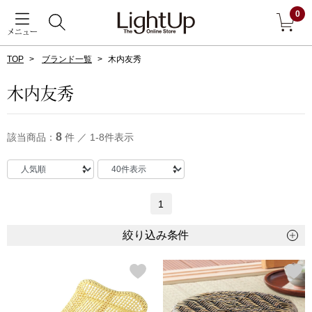
0
メニュー
TOP
ブランド一覧
木内友秀
戻る
木内友秀
アウター
すべて見る
8
該当商品：
件 ／ 1-8件表示
ジャケット
コート
1
ブルゾン
絞り込み条件
アンダーウェア
その他