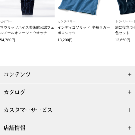
スニーカー
ブーツ
セイコー
カンタベリー
トラベルパート
マウリッツハイス美術館公認フェ
インディゴソリッド･半袖ラガー
旅に役立つ
ルメールオマージュウオッチ
ポロシャツ
色セット
サンダル
54,780円
13,200円
12,650円
その他
コンテンツ
財布／小物
財布／コインケ
カタログ
革小物
カスタマーサービス
Miss Kyouko／ミスキョウコ
ポーチ
店舗情報
ブランド