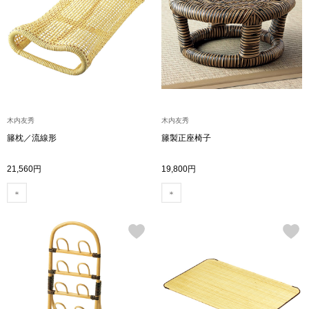
トップス
Tシャツ／カッ
物
ポロシャツ
／アクセサリー
シャツ
木内友秀
木内友秀
ョン雑貨
籐枕／流線形
籐製正座椅子
トレーナー／パ
21,560円
19,800円
セーター／カー
ベスト
その他