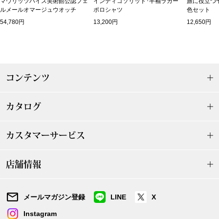
マウリッツハイス美術館公認フェ
インディゴソリッド･半袖ラガー
旅に役立つ
ルメールオマージュウオッチ
ポロシャツ
色セット
その他
54,780円
13,200円
12,650円
ルーム･アン
コンテンツ
ルームウェア／
カタログ
アンダーウェア
カスタマーサービス
その他
店舗情報
バッグ
メールマガジン登録
LINE
X
トートバッグ
Instagram