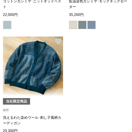
コットンカシミヤ･ニットオッドベス
低温染色カシミヤ･モックネックセー
トレーナー／パ
ト
ター
22,000円
35,200円
セーター
【特集】食彩倶楽部
カーディガン／
ブランド
ベスト
特集
スーツ
その他
当社限定商品
ワンピース／
林田
洗えるわた染めウール･刺し子風柄カ
ワンピース
ーディガン
25,300円