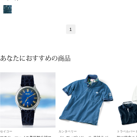
シャツワンピー
チュニック
1
ボトムス
あなたにおすすめの商品
スカート
パンツ／スラッ
ワイド･ガウチ
レギンス／スパ
ショート･クロ
セイコー
カンタベリー
トラベルパート