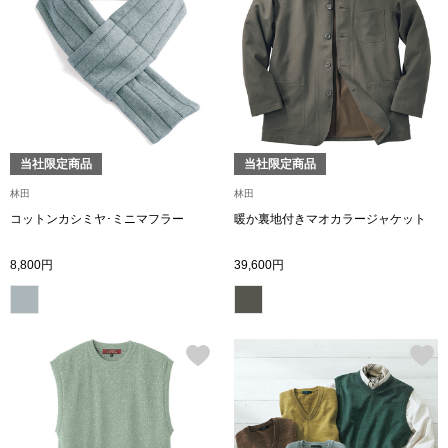
〈セイコー〉マウリッツハイス美術館公認フェ
その他
ルメールオマージュウオッチ
ブランド
和装
特集
当社限定商品
当社限定商品
和装小物
林田
林田
コットンカシミヤ･ミニマフラー
暖か裏地付きマオカラージャケット
その他
ティ
すべて見る
8,800円
39,600円
ケア
その他
ア
おすすめブラ