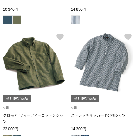
スニーカー
10,340円
14,850円
ブーツ
サンダル
その他
財布／小物
財布／コインケ
当社限定商品
当社限定商品
林田
林田
革小物
クロモア･ツィーディーコットンシャ
ストレッチサッカー七分袖シャツ
Miss Kyouko／ミスキョウコ
ツ
ポーチ
22,000円
14,300円
ブランド