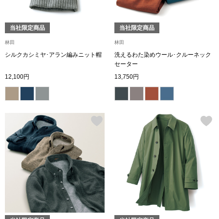
【特集】HELL
当社限定商品
当社限定商品
林田
林田
おすすめカタ
シルクカシミヤ･アラン編みニット帽
洗えるわた染めウール･クルーネック
セーター
Salon de GRANDGRIS
BOGARD August
12,100円
13,750円
ブランド
BOGARD July 2
特集
RUGLOG 2026 
すべて見る
アウター
ジャケット
ビール／酒
コート