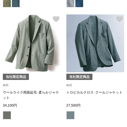
その他
特集
ウオッチ／ア
ホビー
すべて見る
ウオッチ
ネックレス
ック
ブレスレット
当社限定商品
当社限定商品
林田
林田
その他
ウールライク両面起毛･柔らかジャケ
トロピカルクロス･クールジャケット
ット
･テーブルウェア
34,100円
27,500円
ファッション