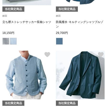
ブランド
その他
当社限定商品
当社限定商品
林田
林田
特集
立ち襟ストレッチサッカー長袖シャツ
防風撥水･キルティングシャツブルゾ
ン
バッグ
18,150円
29,700円
カタログ
トートバッグ
ス
すべて見る
ハンドバッグ
ショルダーバッ
ブリーフケース
ス／チュニック
クラッチバッグ
当社限定商品
当社限定商品
ボディバッグ