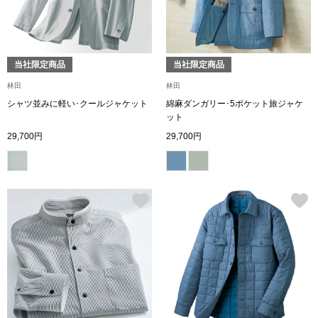
ボトムス
パンツ／スラッ
当社限定商品
当社限定商品
林田
林田
ショート･クロ
シャツ並みに軽い･クールジャケット
綿麻ダンガリー･5ポケット旅ジャケ
ット
デニム
29,700円
29,700円
その他
ルーム･アン
ルームウェア／
BOGARD 最新号はこちら
アンダーウェア