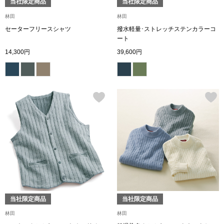
当社限定商品
当社限定商品
林田
林田
ブルゾン
セーターフリースシャツ
撥水軽量･ストレッチステンカラーコ
ート
14,300円
39,600円
その他
トップス
Tシャツ／カッ
ポロシャツ
シャツ／ブラウ
当社限定商品
当社限定商品
タンクトップ／
林田
林田