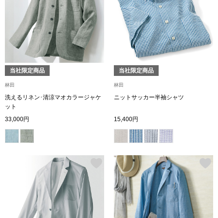
トップス
Tシャツ／カッ
物
ポロシャツ
／アクセサリー
当社限定商品
当社限定商品
シャツ
林田
林田
ョン雑貨
洗えるリネン･清涼マオカラージャケ
ニットサッカー半袖シャツ
ット
トレーナー／パ
33,000円
15,400円
セーター／カー
ベスト
その他