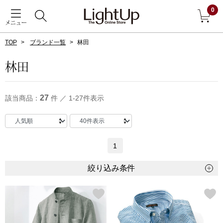
0
メニュー
TOP
ブランド一覧
林田
戻る
林田
アウター
すべて見る
27
該当商品：
件 ／ 1-27件表示
ジャケット
コート
1
ブルゾン
絞り込み条件
アンダーウェア
その他