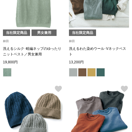
ザ･ノース･フ
ップ
ヘリーハンセン
ンス
カンタベリー
当社限定商品
男女兼用
当社限定商品
林田
林田
金谷製靴
洗えるシルク･畦編ネップのゆったり
洗えるわた染めウール･Vネックベス
ニットベスト／男女兼用
ト
19,800円
13,200円
ヘンリーコット
おすすめ特集
【特集】Trave
【特集】cante