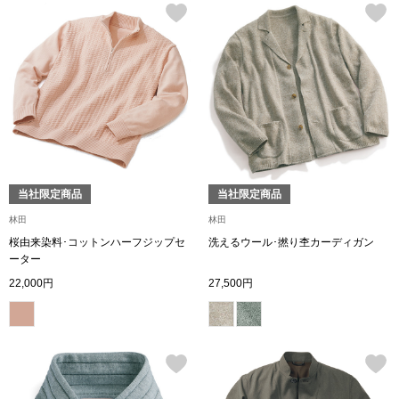
帽子
キッズ
ネクタイ
芸品
マフラー／スヌ
スカーフ／スト
当社限定商品
当社限定商品
手袋
林田
林田
ベルト
桜由来染料･コットンハーフジップセ
洗えるウール･撚り杢カーディガン
ーター
22,000円
27,500円
靴下
サングラス／メ
傘／日傘