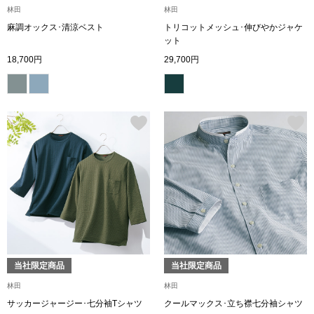
林田
林田
麻調オックス･清涼ベスト
トリコットメッシュ･伸びやかジャケ
アンダーウェア
リュック･バッ
ット
18,700円
29,700円
ボストンバッグ
スーツケース／
物
その他
／アクセサリー
シューズ
ョン雑貨
スリップオン
当社限定商品
当社限定商品
レースアップ
林田
林田
サッカージャージー･七分袖Tシャツ
クールマックス･立ち襟七分袖シャツ