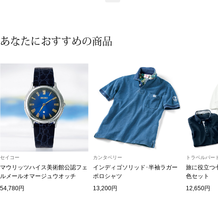
アンダーウェア
リュック･バッ
あなたにおすすめの商品
ボストンバッグ
スーツケース／
物
その他
／アクセサリー
シューズ
ョン雑貨
セイコー
カンタベリー
トラベルパート
スリップオン
マウリッツハイス美術館公認フェ
インディゴソリッド･半袖ラガー
旅に役立つ
ルメールオマージュウオッチ
ポロシャツ
色セット
54,780円
13,200円
12,650円
レースアップ