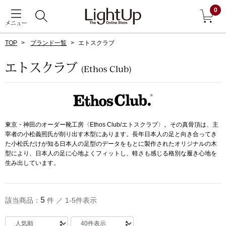
0
メニュー
TOP
ブランド一覧
エトスクラブ
戻る
エトスクラブ
(Ethos Club)
アウター
すべて見る
ジャケット
東京・神田のオーダー靴工房〈Ethos Club/エトスクラブ〉。その真骨頂は、主
宰者の小松義照氏が削り出す木型にあります。長年日本人の足と向き合ってき
コート
た小松氏だけが知る日本人の足型のデータをもとに製作されたオリジナルの木
型により、日本人の足に心地よくフィットし、軽さも感じる格別な履き心地を
ブルゾン
生み出しています。
アンダーウェア
その他
5
該当商品：
件 ／ 1-5件表示