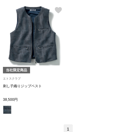
ブランド
その他
特集
バッグ
カタログ
トートバッグ
ス
すべて見る
ハンドバッグ
当社限定商品
エトスクラブ
ショルダーバッ
刺し子織りジップベスト
ブリーフケース
38,500円
ス／チュニック
クラッチバッグ
1
ボディバッグ