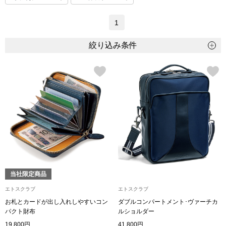
トップス
1
Tシャツ／カッ
絞り込み条件
物
ポロシャツ
／アクセサリー
シャツ
ョン雑貨
トレーナー／パ
セーター／カー
ベスト
当社限定商品
エトスクラブ
エトスクラブ
その他
お札とカードが出し入れしやすいコン
ダブルコンパートメント･ヴァーチカ
パクト財布
ルショルダー
19,800円
41,800円