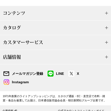
スニーカー
コンテンツ
ブーツ
カタログ
サンダル
その他
カスタマーサービス
店舗情報
財布／小物
メールマガジン登録
LINE
X
財布／コインケ
Instagram
革小物
1971年創業のライトアップショッピングは、カタログ通販・EC・直営店で衣料・雑
Miss Kyouko／ミスキョウコ
貨・食品を厳選してお届け。日本通信販売協会会員・朝日新聞社グループ企業です。
ポーチ
ブランド
企業情報
公式アカウントコミュニティ・ガイド