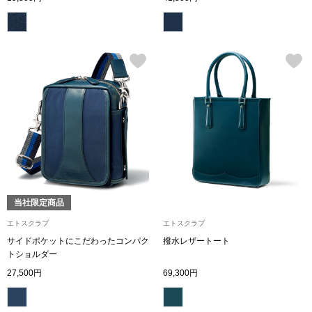
ボトムス
パンツ／スラッ
ショート･クロ
デニム
その他
当社限定商品
ルーム･アン
エトスクラブ
エトスクラブ
サイドポケットにこだわったコンパク
撥水レザートート
トショルダー
ルームウェア／
27,500円
69,300円
BOGARD 最新号はこちら
アンダーウェア