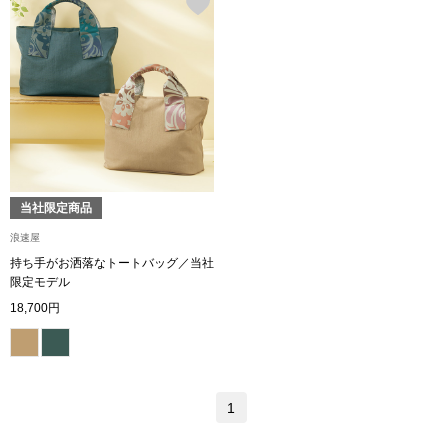
【特集】HELL
おすすめカタ
Salon de GRANDGRIS
BOGARD August
ブランド
BOGARD July 2
当社限定商品
浪速屋
特集
RUGLOG 2026 
持ち手がお洒落なトートバッグ／当社
限定モデル
18,700円
すべて見る
アウター
ジャケット
1
ビール／酒
コート