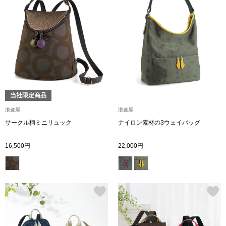
ブランド
その他
特集
バッグ
カタログ
トートバッグ
当社限定商品
ス
浪速屋
浪速屋
すべて見る
ハンドバッグ
サークル柄ミニリュック
ナイロン素材の3ウェイバッグ
ショルダーバッ
16,500円
22,000円
ブリーフケース
ス／チュニック
クラッチバッグ
ボディバッグ