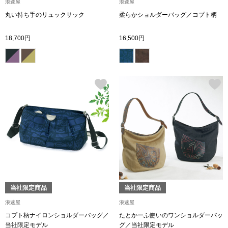
帽子
浪速屋
浪速屋
キッズ
丸い持ち手のリュックサック
柔らかショルダーバッグ／コプト柄
ネクタイ
芸品
18,700円
16,500円
マフラー／スヌ
スカーフ／スト
手袋
ベルト
靴下
当社限定商品
当社限定商品
サングラス／メ
浪速屋
浪速屋
コプト柄ナイロンショルダーバッグ／
たとかーふ使いのワンショルダーバッ
傘／日傘
当社限定モデル
グ／当社限定モデル