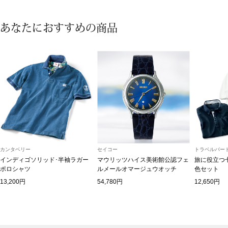
あなたにおすすめの商品
ブルゾン
その他
トップス
Tシャツ／カッ
カンタベリー
セイコー
トラベルパート
ポロシャツ
インディゴソリッド･半袖ラガー
マウリッツハイス美術館公認フェ
旅に役立つ
ポロシャツ
ルメールオマージュウオッチ
色セット
シャツ／ブラウ
13,200円
54,780円
12,650円
タンクトップ／