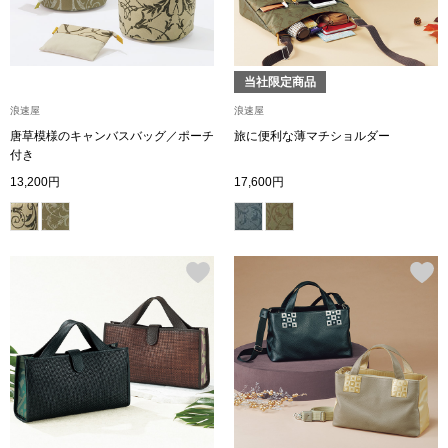
スニーカー
ブーツ
当社限定商品
サンダル
浪速屋
浪速屋
唐草模様のキャンバスバッグ／ポーチ
旅に便利な薄マチショルダー
付き
その他
13,200円
17,600円
財布／小物
財布／コインケ
革小物
Miss Kyouko／ミスキョウコ
ポーチ
ブランド