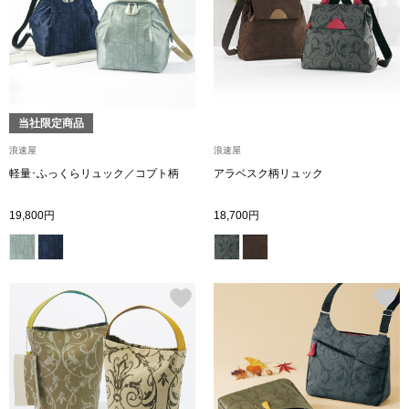
アンダーウェア
リュック･バッ
ボストンバッグ
当社限定商品
スーツケース／
浪速屋
浪速屋
軽量･ふっくらリュック／コプト柄
アラベスク柄リュック
物
その他
19,800円
18,700円
／アクセサリー
シューズ
ョン雑貨
スリップオン
レースアップ