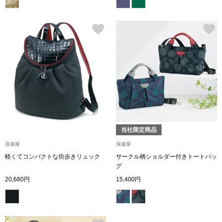
ザ･ノース･フ
ップ
ヘリーハンセン
ンス
カンタベリー
金谷製靴
ヘンリーコット
当社限定商品
浪速屋
浪速屋
おすすめ特集
軽くてコンパクトな街歩きリュック
サークル柄ショルダー付きトートバッ
グ
【特集】Trave
20,680円
15,400円
【特集】cante