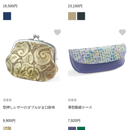
16,500円
23,100円
〈セイコー〉マウリッツハイス美術館公認フェ
その他
ルメールオマージュウオッチ
ブランド
和装
特集
和装小物
その他
ティ
すべて見る
ケア
その他
浪速屋
浪速屋
ア
型押しレザーのダブルがま口財布
薄型眼鏡ケース
おすすめブラ
9,900円
7,920円