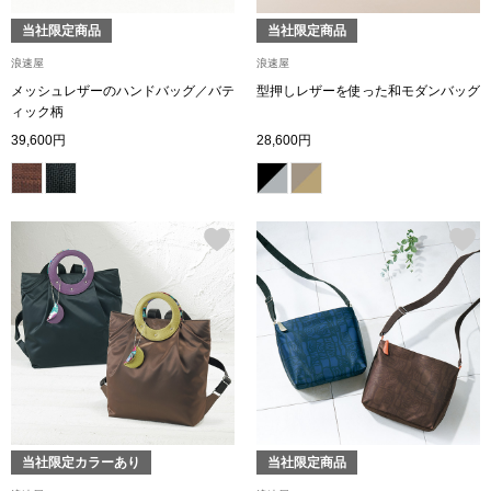
その他
当社限定商品
当社限定商品
特集
浪速屋
浪速屋
メッシュレザーのハンドバッグ／バテ
型押しレザーを使った和モダンバッグ
ウオッチ／ア
ィック柄
39,600円
28,600円
ホビー
すべて見る
ウオッチ
ネックレス
ック
ブレスレット
その他
･テーブルウェア
ファッション
当社限定カラーあり
当社限定商品