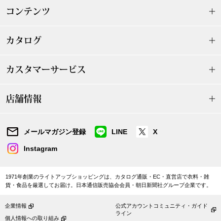
トレーナー／パ
コンテンツ
セーター
【特集】食彩倶楽部
カタログ
カーディガン／
ブランド
カスタマーサービス
ベスト
特集
店舗情報
スーツ
メールマガジン登録
LINE
X
その他
Instagram
1971年創業のライトアップショッピングは、カタログ通販・EC・直営店で衣料・雑
ワンピース／
貨・食品を厳選してお届け。日本通信販売協会会員・朝日新聞社グループ企業です。
ワンピース
企業情報
公式アカウントコミュニティ・ガイド
ライン
個人情報への取り組み