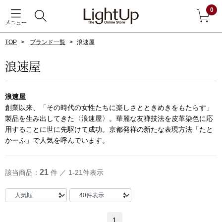
0
メニュー
TOP
ブランド一覧
浪速屋
戻る
浪速屋
アウター
すべて見る
浪速屋
ジャケット
創業以来、「その時代の女性たちに楽しさとときめきをもたらす」
製品を生み出してきた〈浪速屋〉。華麗な友禅技法を皮革染色に応
用することに世に先駆けて成功。京都発祥の新たな表現方法「たと
コート
かーふ」で人気を呼んでいます。
ブルゾン
21
該当商品：
件 ／ 1-21件表示
アンダーウェア
その他
1