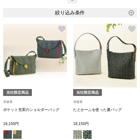
トップス
絞り込み条件
Tシャツ／カッ
物
ポロシャツ
／アクセサリー
シャツ
ョン雑貨
トレーナー／パ
セーター／カー
当社限定商品
当社限定商品
浪速屋
浪速屋
ベスト
ポケット充実のショルダーバッグ
たとかーふを使った夏バッグ
その他
18,150円
18,150円