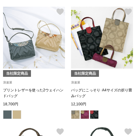
ボトムス
パンツ／スラッ
ショート･クロ
デニム
その他
当社限定商品
当社限定商品
浪速屋
浪速屋
プリントレザーを使った2ウェイハン
バッグにこっそり･A4サイズの折り畳
ドバッグ
みバッグ
ルーム･アン
18,700円
12,100円
ルームウェア／
BOGARD 最新号はこちら
アンダーウェア