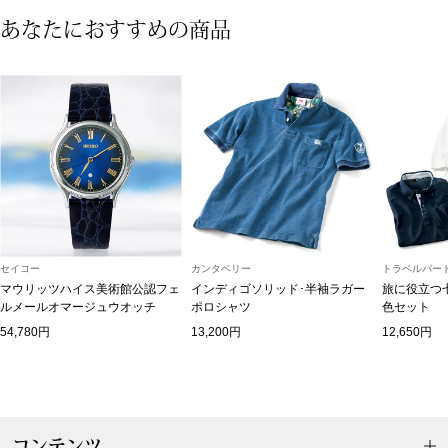
あなたにおすすめの商品
アンダーウェア
リュック･バッ
ボストンバッグ
スーツケース／
物
その他
／アクセサリー
セイコー
カンタベリー
トラベルパート
シューズ
マウリッツハイス美術館公認フェ
インディゴソリッド･半袖ラガー
旅に役立つ
ルメールオマージュウオッチ
ポロシャツ
色セット
ョン雑貨
54,780円
13,200円
12,650円
スリップオン
レースアップ
コンテンツ