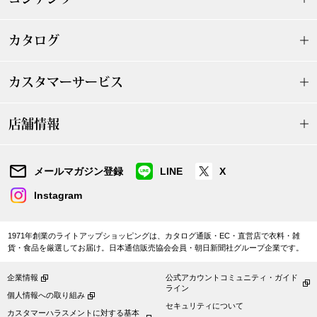
スニーカー
カタログ
ブーツ
サンダル
カスタマーサービス
その他
店舗情報
メールマガジン登録
LINE
X
財布／小物
Instagram
財布／コインケ
1971年創業のライトアップショッピングは、カタログ通販・EC・直営店で衣料・雑
貨・食品を厳選してお届け。日本通信販売協会会員・朝日新聞社グループ企業です。
革小物
Miss Kyouko／ミスキョウコ
企業情報
公式アカウントコミュニティ・ガイド
ライン
ポーチ
個人情報への取り組み
セキュリティについて
ブランド
カスタマーハラスメントに対する基本