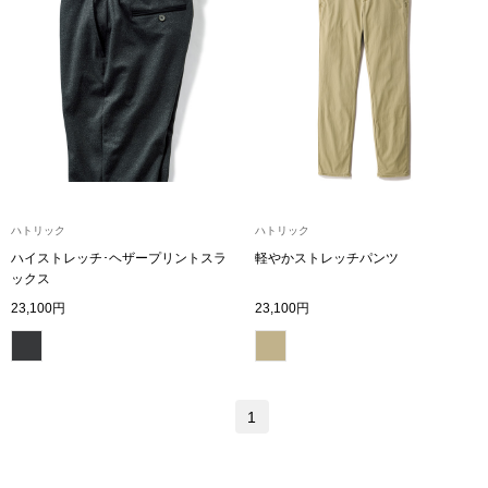
ブランド
その他
特集
バッグ
カタログ
トートバッグ
ハトリック
ハトリック
ス
すべて見る
ハンドバッグ
ハイストレッチ･ヘザープリントスラ
軽やかストレッチパンツ
ックス
ショルダーバッ
23,100円
23,100円
ブリーフケース
1
ス／チュニック
クラッチバッグ
ボディバッグ