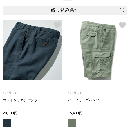
トップス
絞り込み条件
Tシャツ／カッ
物
ポロシャツ
／アクセサリー
シャツ
ョン雑貨
トレーナー／パ
セーター／カー
ハトリック
ハトリック
ベスト
コットンリネンパンツ
ハーフカーゴパンツ
その他
23,100円
15,400円