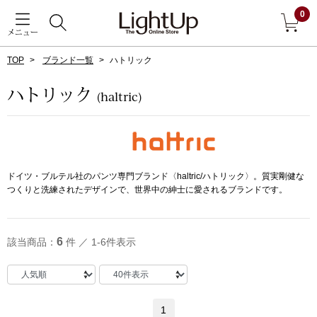
0
メニュー
TOP
ブランド一覧
ハトリック
戻る
ハトリック
(haltric)
アウター
すべて見る
ジャケット
ドイツ・ブルテル社のパンツ専門ブランド〈haltric/ハトリック〉。質実剛健な
つくりと洗練されたデザインで、世界中の紳士に愛されるブランドです。
コート
ブルゾン
6
該当商品：
件 ／ 1-6件表示
アンダーウェア
その他
1