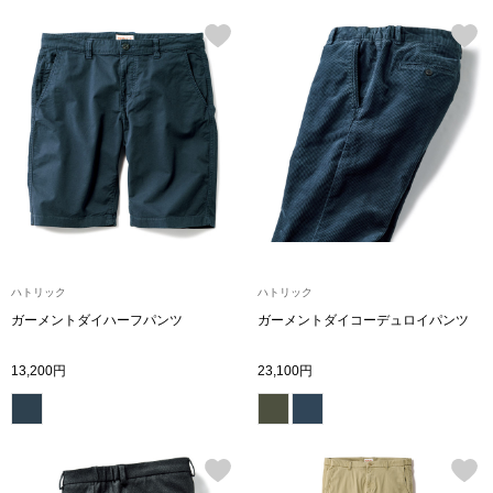
ボトムス
パンツ／スラッ
ショート･クロ
デニム
その他
ハトリック
ハトリック
ガーメントダイハーフパンツ
ガーメントダイコーデュロイパンツ
ルーム･アン
13,200円
23,100円
ルームウェア／
BOGARD 最新号はこちら
アンダーウェア