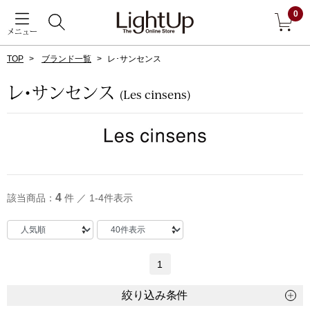
0
メニュー
TOP
ブランド一覧
レ･サンセンス
戻る
レ･サンセンス
(Les cinsens)
アウター
すべて見る
ジャケット
コート
4
該当商品：
件 ／ 1-4件表示
ブルゾン
アンダーウェア
その他
1
絞り込み条件