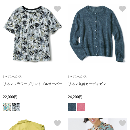
トップス
Tシャツ／カッ
物
ポロシャツ
／アクセサリー
シャツ
ョン雑貨
トレーナー／パ
レ･サンセンス
レ･サンセンス
セーター／カー
リネンフラワープリントプルオーバー
リネン丸首カーディガン
ベスト
22,000円
24,200円
その他