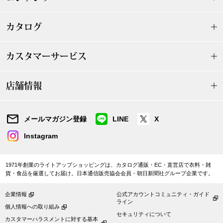
アンダーウェア
リュック･バッ
カタログ
ボストンバッグ
カスタマーサービス
スーツケース／
店舗情報
物
その他
メールマガジン登録
LINE
X
／アクセサリー
Instagram
シューズ
ョン雑貨
1971年創業のライトアップショッピングは、カタログ通販・EC・直営店で衣料・雑
スリップオン
貨・食品を厳選してお届け。日本通信販売協会会員・朝日新聞社グループ企業です。
企業情報
公式アカウントコミュニティ・ガイド
レースアップ
ライン
個人情報への取り組み
セキュリティについて
カスタマーハラスメントに対する基本