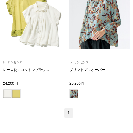
ボトムス
パンツ／スラッ
ショート･クロ
デニム
レ･サンセンス
レ･サンセンス
レース使いコットンブラウス
プリントプルオーバー
その他
24,200円
20,900円
ルーム･アン
ルームウェア／
1
BOGARD 最新号はこちら
アンダーウェア