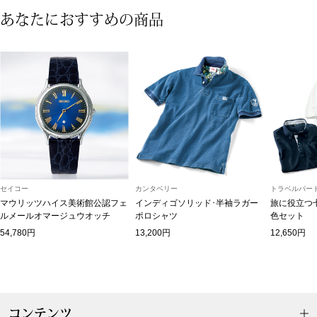
あなたにおすすめの商品
ブランド
その他
特集
バッグ
カタログ
トートバッグ
ス
すべて見る
ハンドバッグ
セイコー
カンタベリー
トラベルパート
ショルダーバッ
マウリッツハイス美術館公認フェ
インディゴソリッド･半袖ラガー
旅に役立つ
ルメールオマージュウオッチ
ポロシャツ
色セット
54,780円
13,200円
12,650円
ブリーフケース
ス／チュニック
クラッチバッグ
ボディバッグ
コンテンツ