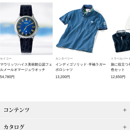
帽子
キッズ
ネクタイ
芸品
マフラー／スヌ
スカーフ／スト
セイコー
カンタベリー
トラベルパート
手袋
マウリッツハイス美術館公認フェ
インディゴソリッド･半袖ラガー
旅に役立つ
ルメールオマージュウオッチ
ポロシャツ
色セット
54,780円
13,200円
12,650円
ベルト
靴下
コンテンツ
サングラス／メ
傘／日傘
カタログ