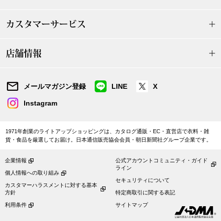
〈セイコー〉マウリッツハイス美術館公認フェ
その他
カスタマーサービス
ルメールオマージュウオッチ
ブランド
店舗情報
和装
特集
メールマガジン登録
LINE
X
和装小物
Instagram
その他
ティ
すべて見る
1971年創業のライトアップショッピングは、カタログ通販・EC・直営店で衣料・雑
貨・食品を厳選してお届け。日本通信販売協会会員・朝日新聞社グループ企業です。
ケア
その他
企業情報
公式アカウントコミュニティ・ガイド
ライン
ア
個人情報への取り組み
セキュリティについて
カスタマーハラスメントに対する基本
方針
特定商取引に関する表記
おすすめブラ
利用条件
サイトマップ