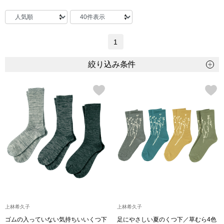
トップス
Tシャツ／カッ
1
物
ポロシャツ
絞り込み条件
／アクセサリー
シャツ
ョン雑貨
トレーナー／パ
セーター／カー
ベスト
その他
上林希久子
上林希久子
ゴムの入っていない気持ちいいくつ下
足にやさしい夏のくつ下／草むら4色