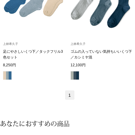
その他
特集
ウオッチ／ア
ホビー
すべて見る
上林希久子
上林希久子
ウオッチ
足にやさしいくつ下／タックフリル3
ゴムの入っていない気持ちいいくつ下
色セット
／カシミヤ混
ネックレス
8,250円
12,100円
ック
ブレスレット
その他
1
･テーブルウェア
ファッション
あなたにおすすめの商品