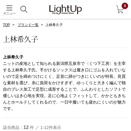
0
メニュー
TOP
ブランド一覧
上林希久子
戻る
上林希久子
アウター
すべて見る
上林希久子
ジャケット
ニットの産地として知られる新潟県五泉市で〈くつ下工房〉を主宰
する上林希久子氏。手がけるソックスは履き口にゴムを入れていな
いので足を締めつけにくく、足首に跡がつきにくいのが特長。良質
コート
な素材を選び、糸に負荷をかけすぎず、ゆっくりと大きく編んで独
自のプレス加工で足型に成形することで、ふんわりとしたソフトで
ブルゾン
優しいはき心地を実現。足に心地よくフィットして、かかともきち
んとホールドしてくれるので、一日中履いても疲れにくいのが魅力
です。
アンダーウェア
その他
12
該当商品：
件 ／ 1-12件表示