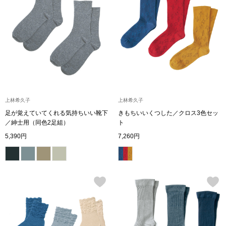
スニーカー
ブーツ
サンダル
その他
上林希久子
上林希久子
足が覚えていてくれる気持ちいい靴下
きもちいいくつした／クロス3色セッ
／紳士用（同色2足組）
ト
財布／小物
5,390円
7,260円
財布／コインケ
革小物
Miss Kyouko／ミスキョウコ
ポーチ
ブランド