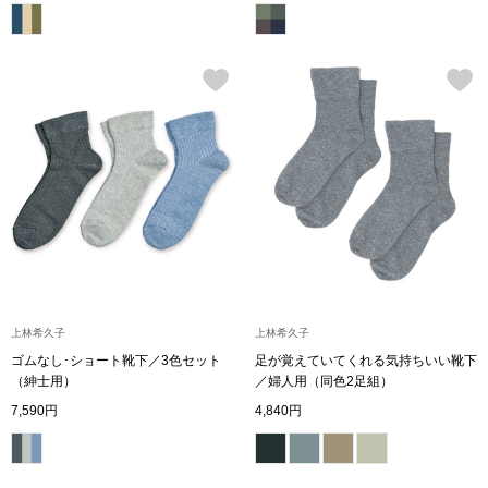
ブランド
その他
特集
バッグ
カタログ
トートバッグ
ス
すべて見る
ハンドバッグ
ショルダーバッ
上林希久子
上林希久子
ゴムなし･ショート靴下／3色セット
足が覚えていてくれる気持ちいい靴下
ブリーフケース
（紳士用）
／婦人用（同色2足組）
7,590円
4,840円
ス／チュニック
クラッチバッグ
ボディバッグ