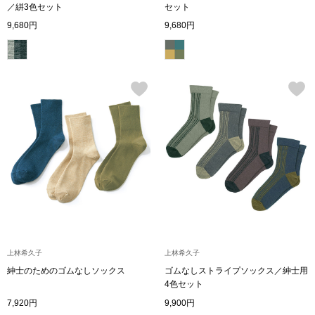
／絣3色セット
セット
ボトムス
9,680円
9,680円
パンツ／スラッ
ショート･クロ
デニム
その他
ルーム･アン
上林希久子
上林希久子
ルームウェア／
紳士のためのゴムなしソックス
ゴムなしストライプソックス／紳士用
4色セット
BOGARD 最新号はこちら
アンダーウェア
7,920円
9,900円