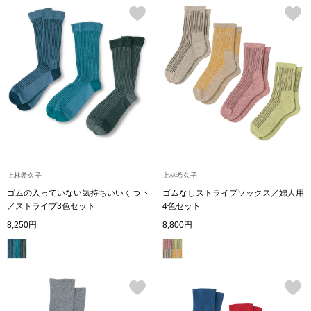
アンダーウェア
リュック･バッ
ボストンバッグ
スーツケース／
物
その他
上林希久子
上林希久子
／アクセサリー
ゴムの入っていない気持ちいいくつ下
ゴムなしストライプソックス／婦人用
シューズ
／ストライプ3色セット
4色セット
ョン雑貨
8,250円
8,800円
スリップオン
レースアップ