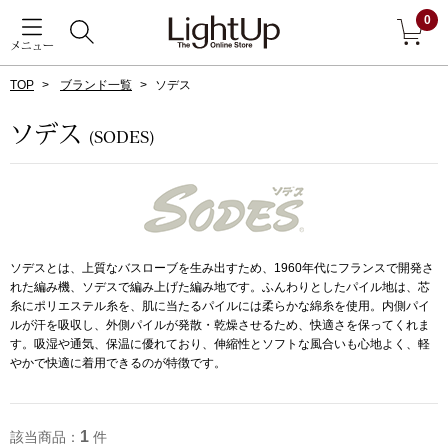
0
メニュー
TOP
ブランド一覧
ソデス
戻る
ソデス
(SODES)
アウター
すべて見る
ジャケット
ソデスとは、上質なバスローブを生み出すため、1960年代にフランスで開発さ
コート
れた編み機、ソデスで編み上げた編み地です。ふんわりとしたパイル地は、芯
糸にポリエステル糸を、肌に当たるパイルには柔らかな綿糸を使用。内側パイ
ブルゾン
ルが汗を吸収し、外側パイルが発散・乾燥させるため、快適さを保ってくれま
す。吸湿や通気、保温に優れており、伸縮性とソフトな風合いも心地よく、軽
やかで快適に着用できるのが特徴です。
アンダーウェア
その他
1
該当商品：
件