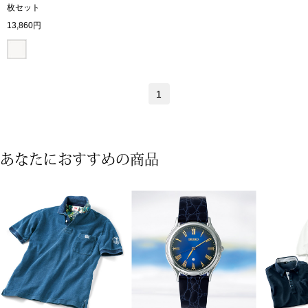
枚セット
ボトムス
13,860円
パンツ／スラッ
ショート･クロ
1
デニム
あなたにおすすめの商品
その他
ルーム･アン
ルームウェア／
BOGARD 最新号はこちら
アンダーウェア