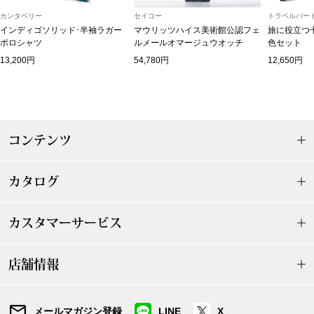
カンタベリー
セイコー
トラベルパート
ブランド
その他
インディゴソリッド･半袖ラガー
マウリッツハイス美術館公認フェ
旅に役立つ
ポロシャツ
ルメールオマージュウオッチ
色セット
特集
13,200円
54,780円
12,650円
バッグ
カタログ
トートバッグ
コンテンツ
ス
すべて見る
ハンドバッグ
カタログ
ショルダーバッ
カスタマーサービス
ブリーフケース
店舗情報
ス／チュニック
クラッチバッグ
ボディバッグ
メールマガジン登録
LINE
X