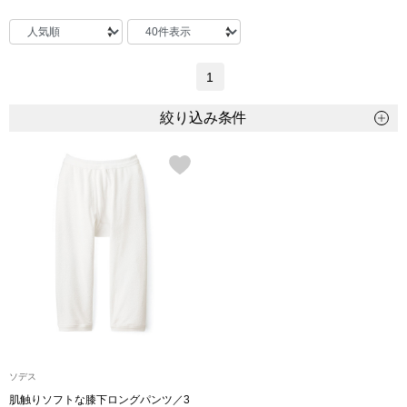
トップス
Tシャツ／カッ
1
物
ポロシャツ
絞り込み条件
／アクセサリー
シャツ
ョン雑貨
トレーナー／パ
セーター／カー
ベスト
その他
ソデス
肌触りソフトな膝下ロングパンツ／3