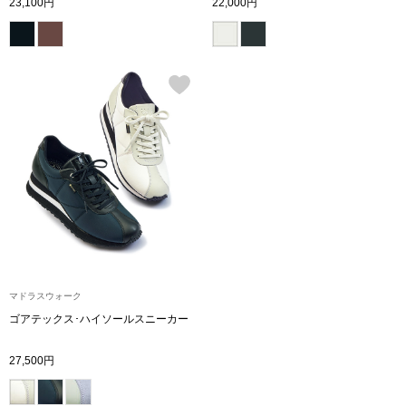
23,100円
22,000円
ボトムス
パンツ／スラッ
ショート･クロ
デニム
その他
ルーム･アン
マドラスウォーク
ゴアテックス･ハイソールスニーカー
ルームウェア／
27,500円
BOGARD 最新号はこちら
アンダーウェア