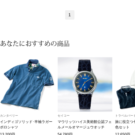
ブランド
その他
1
特集
バッグ
カタログ
あなたにおすすめの商品
トートバッグ
ス
すべて見る
ハンドバッグ
ショルダーバッ
ブリーフケース
ス／チュニック
カンタベリー
セイコー
トラベルパート
クラッチバッグ
インディゴソリッド･半袖ラガー
マウリッツハイス美術館公認フェ
旅に役立つ
ポロシャツ
ルメールオマージュウオッチ
色セット
ボディバッグ
13,200円
54,780円
12,650円