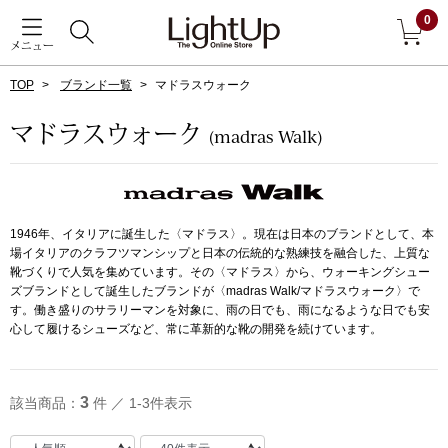
0
メニュー
TOP
ブランド一覧
マドラスウォーク
戻る
マドラスウォーク
(madras Walk)
アウター
すべて見る
ジャケット
1946年、イタリアに誕生した〈マドラス〉。現在は日本のブランドとして、本
場イタリアのクラフツマンシップと日本の伝統的な熟練技を融合した、上質な
コート
靴づくりで人気を集めています。その〈マドラス〉から、ウォーキングシュー
ズブランドとして誕生したブランドが〈madras Walk/マドラスウォーク〉で
す。働き盛りのサラリーマンを対象に、雨の日でも、雨になるような日でも安
ブルゾン
心して履けるシューズなど、常に革新的な靴の開発を続けています。
アンダーウェア
その他
3
該当商品：
件 ／ 1-3件表示