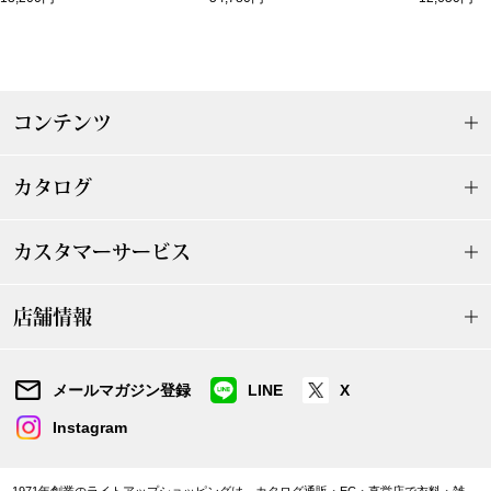
アンダーウェア
リュック･バッ
ボストンバッグ
コンテンツ
スーツケース／
カタログ
物
その他
カスタマーサービス
／アクセサリー
店舗情報
シューズ
ョン雑貨
スリップオン
メールマガジン登録
LINE
X
Instagram
レースアップ
1971年創業のライトアップショッピングは、カタログ通販・EC・直営店で衣料・雑