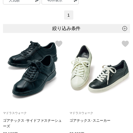
トップス
1
Tシャツ／カッ
物
絞り込み条件
ポロシャツ
／アクセサリー
シャツ
ョン雑貨
トレーナー／パ
セーター／カー
ベスト
マドラスウォーク
マドラスウォーク
その他
ゴアテックス･サイドファスナーシュ
ゴアテックス･スニーカー
ーズ