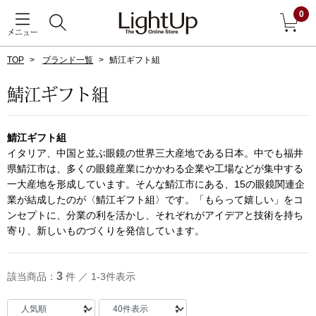
0
メニュー
TOP
ブランド一覧
鯖江ギフト組
戻る
鯖江ギフト組
アウター
すべて見る
鯖江ギフト組
ジャケット
イタリア、中国と並ぶ眼鏡の世界三大産地である日本。中でも福井
県鯖江市は、多くの眼鏡産業にかかわる企業や工場などが集中する
一大産地を形成しています。そんな鯖江市にある、15の眼鏡関連企
コート
業が結成したのが〈鯖江ギフト組〉です。「もらって嬉しい」をコ
ンセプトに、分業の利を活かし、それぞれがアイデアと技術を持ち
ブルゾン
寄り、新しいものづくりを発信しています。
アンダーウェア
その他
3
該当商品：
件 ／ 1-3件表示