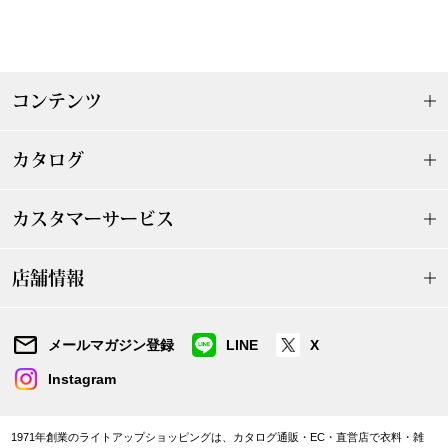
アンダーウェア
リュック･バッ
コンテンツ
ボストンバッグ
スーツケース／
カタログ
物
その他
カスタマーサービス
／アクセサリー
店舗情報
シューズ
ョン雑貨
スリップオン
メールマガジン登録
LINE
X
Instagram
レースアップ
1971年創業のライトアップショッピングは、カタログ通販・EC・直営店で衣料・雑