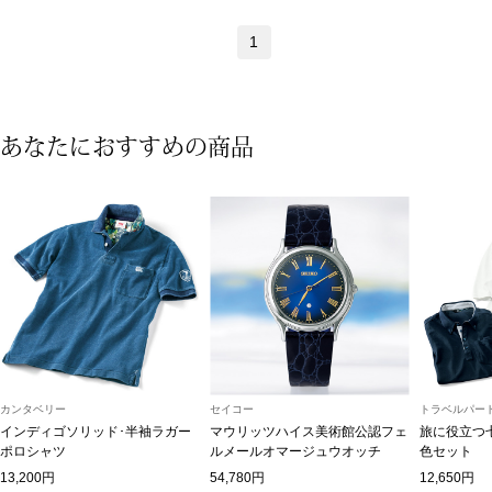
ブランド
その他
1
特集
バッグ
あなたにおすすめの商品
カタログ
トートバッグ
ス
すべて見る
ハンドバッグ
ショルダーバッ
ブリーフケース
カンタベリー
セイコー
トラベルパート
ス／チュニック
クラッチバッグ
インディゴソリッド･半袖ラガー
マウリッツハイス美術館公認フェ
旅に役立つ
ポロシャツ
ルメールオマージュウオッチ
色セット
13,200円
54,780円
12,650円
ボディバッグ