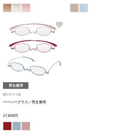
ボトムス
パンツ／スラッ
ショート･クロ
デニム
その他
男女兼用
鯖江ギフト組
ルーム･アン
ペーパーグラス／男女兼用
ルームウェア／
17,600円
BOGARD 最新号はこちら
アンダーウェア