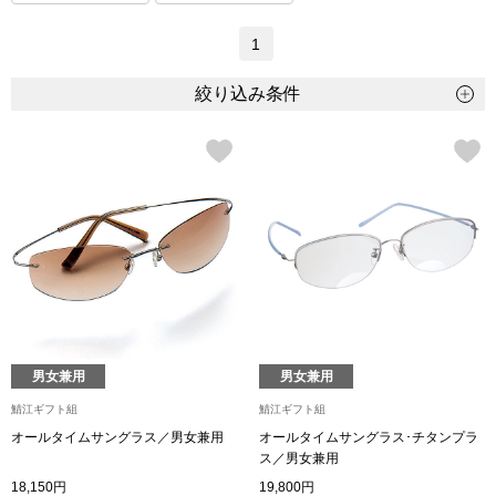
トップス
1
Tシャツ／カッ
絞り込み条件
物
ポロシャツ
／アクセサリー
シャツ
ョン雑貨
トレーナー／パ
セーター／カー
ベスト
男女兼用
男女兼用
鯖江ギフト組
鯖江ギフト組
その他
オールタイムサングラス／男女兼用
オールタイムサングラス･チタンプラ
ス／男女兼用
18,150円
19,800円