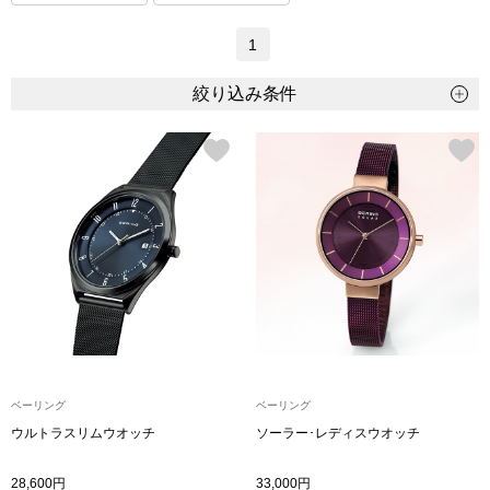
トップス
1
Tシャツ／カッ
絞り込み条件
物
ポロシャツ
／アクセサリー
シャツ
ョン雑貨
トレーナー／パ
セーター／カー
ベスト
ベーリング
ベーリング
その他
ウルトラスリムウオッチ
ソーラー･レディスウオッチ
28,600円
33,000円