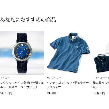
アンダーウェア
リュック･バッ
あなたにおすすめの商品
ボストンバッグ
スーツケース／
物
その他
／アクセサリー
シューズ
ョン雑貨
セイコー
カンタベリー
トラベルパート
マウリッツハイス美術館公認フェ
インディゴソリッド･半袖ラガー
旅に役立つ
スリップオン
ルメールオマージュウオッチ
ポロシャツ
色セット
54,780円
13,200円
12,650円
レースアップ