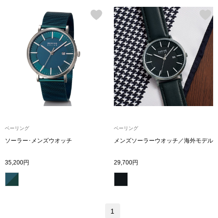
ブランド
その他
特集
バッグ
カタログ
トートバッグ
ス
すべて見る
ハンドバッグ
ベーリング
ベーリング
ショルダーバッ
ソーラー･メンズウオッチ
メンズソーラーウオッチ／海外モデル
ブリーフケース
35,200円
29,700円
ス／チュニック
クラッチバッグ
1
ボディバッグ