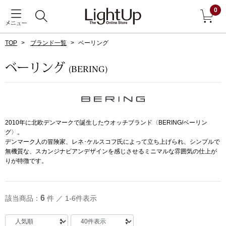
0
メニュー
TOP
ブランド一覧
ベーリング
戻る
ベーリング
(BERING)
アウター
すべて見る
ジャケット
2010年に北欧デンマークで誕生したウオッチブランド〈BERING/ベーリン
グ〉。
コート
デンマーク人の冒険家、レネ･ケルスコフ氏によって立ち上げられ、シンプルで
無機質な、スカンジナビアンデザインを感じさせるミニマルな雰囲気の仕上が
りが特徴です。
ブルゾン
アンダーウェア
その他
6
該当商品：
件 ／ 1-6件表示