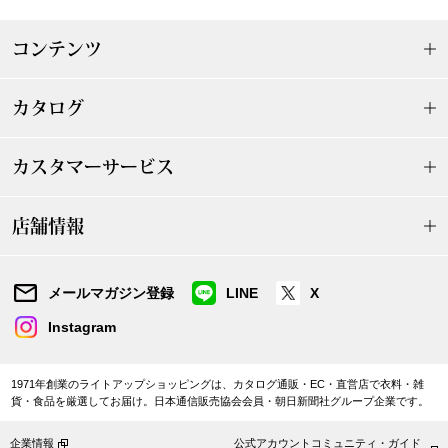
スニーカー
コンテンツ
ブーツ
カタログ
サンダル
カスタマーサービス
その他
店舗情報
財布／小物
メールマガジン登録
LINE
X
財布／コインケ
Instagram
革小物
1971年創業のライトアップショッピングは、カタログ通販・EC・直営店で衣料・雑
Miss Kyouko／ミスキョウコ
貨・食品を厳選してお届け。日本通信販売協会会員・朝日新聞社グループ企業です。
ポーチ
ブランド
企業情報
公式アカウントコミュニティ・ガイド