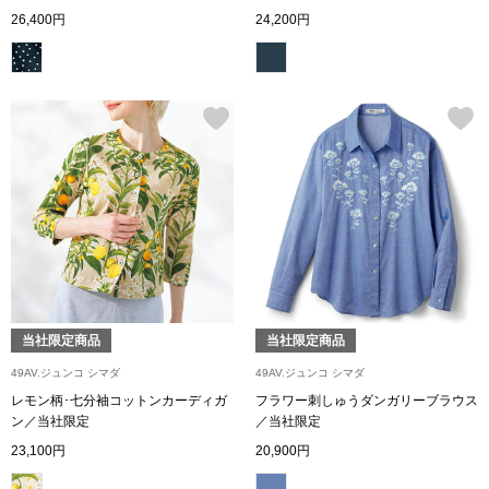
26,400円
24,200円
ボトムス
パンツ／スラッ
ショート･クロ
デニム
その他
当社限定商品
当社限定商品
ルーム･アン
49AV.ジュンコ シマダ
49AV.ジュンコ シマダ
レモン柄･七分袖コットンカーディガ
フラワー刺しゅうダンガリーブラウス
ルームウェア／
ン／当社限定
／当社限定
23,100円
20,900円
BOGARD 最新号はこちら
アンダーウェア