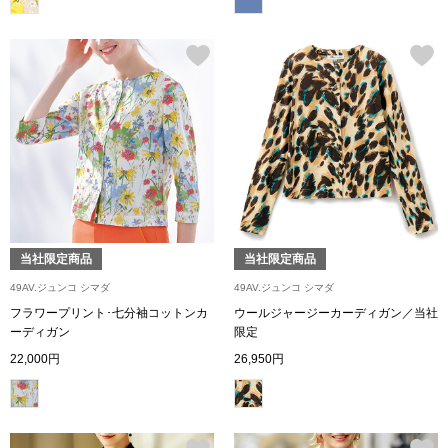
ブランド
その他
特集
バッグ
カタログ
トートバッグ
ス
すべて見る
ハンドバッグ
当社限定商品
当社限定商品
ショルダーバッ
49AV.ジュンコ シマダ
49AV.ジュンコ シマダ
フラワープリント･七分袖コットンカ
ウールジャージーカーディガン／当社
ブリーフケース
ーディガン
限定
22,000円
26,950円
ス／チュニック
クラッチバッグ
ボディバッグ