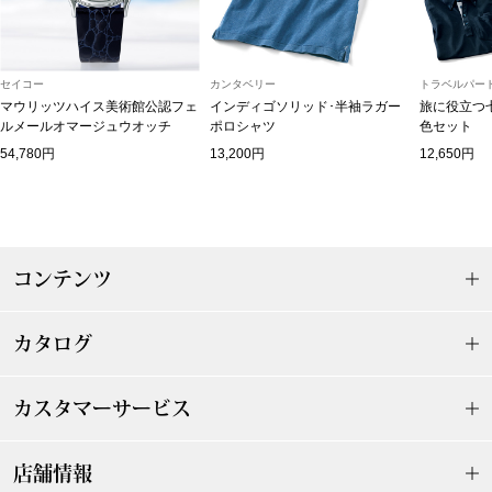
ザ･ノース･フ
ップ
ヘリーハンセン
ンス
セイコー
カンタベリー
トラベルパート
マウリッツハイス美術館公認フェ
インディゴソリッド･半袖ラガー
旅に役立つ
カンタベリー
ルメールオマージュウオッチ
ポロシャツ
色セット
54,780円
13,200円
12,650円
金谷製靴
ヘンリーコット
コンテンツ
おすすめ特集
カタログ
【特集】Trave
カスタマーサービス
【特集】cante
店舗情報