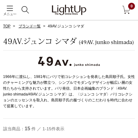
0
メニュー
TOP
ブランド一覧
49AV.ジュンコ シマダ
戻る
49AV.ジュンコ シマダ
(49AV. junko shimada)
アウター
すべて見る
ジャケット
1966年に渡仏し、1981年にパリで初コレクションを発表した島田順子氏。女性
のチャーミングな魅力が際立つ、シンプルでモダンなデザインが幅広い層の女
コート
性たちから支持されています。パリ発信、日本企画編集のブランド〈49AV.
junko shimada/49AV.ジュンコ シマダ〉は、〈ジュンコ シマダ〉パリコレクシ
ブルゾン
ョンのエッセンスを取入れ、島田順子氏の服づくりのこだわりを時代に合わせ
て提案しています。
アンダーウェア
その他
15
該当商品：
件 ／ 1-15件表示