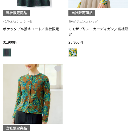
帽子
キッズ
当社限定商品
当社限定商品
ネクタイ
芸品
49AV.ジュンコ シマダ
49AV.ジュンコ シマダ
ポケッタブル撥水コート／当社限定
ミモザプリントカーディガン／当社限
マフラー／スヌ
定
31,900円
25,300円
スカーフ／スト
手袋
ベルト
靴下
サングラス／メ
傘／日傘
当社限定商品