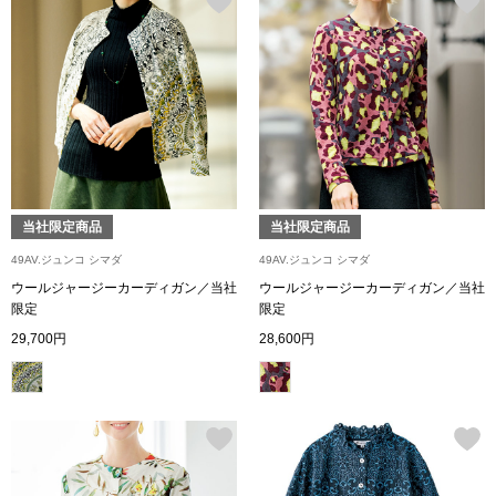
アンダーウェア
リュック･バッ
ボストンバッグ
スーツケース／
物
当社限定商品
当社限定商品
その他
49AV.ジュンコ シマダ
49AV.ジュンコ シマダ
／アクセサリー
ウールジャージーカーディガン／当社
ウールジャージーカーディガン／当社
限定
限定
シューズ
29,700円
28,600円
ョン雑貨
スリップオン
レースアップ