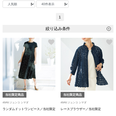
トップス
Tシャツ／カッ
1
物
絞り込み条件
ポロシャツ
／アクセサリー
シャツ
ョン雑貨
トレーナー／パ
セーター／カー
ベスト
当社限定商品
当社限定商品
その他
49AV.ジュンコ シマダ
49AV.ジュンコ シマダ
ランダムドットワンピース／当社限定
レースブラウザー／当社限定