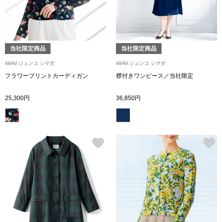
その他
特集
ウオッチ／ア
当社限定商品
当社限定商品
49AV.ジュンコ シマダ
49AV.ジュンコ シマダ
ホビー
すべて見る
ウオッチ
フラワープリントカーディガン
襟付きワンピース／当社限定
25,300円
36,850円
ネックレス
ック
ブレスレット
その他
･テーブルウェア
ファッション