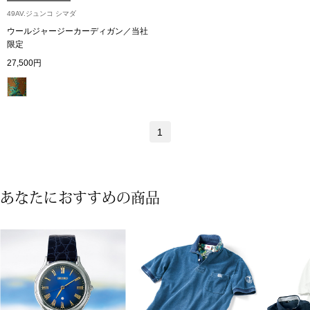
49AV.ジュンコ シマダ
〈セイコー〉マウリッツハイス美術館公認フェ
その他
ウールジャージーカーディガン／当社
ルメールオマージュウオッチ
限定
27,500円
ブランド
和装
特集
和装小物
1
その他
ティ
すべて見る
あなたにおすすめの商品
ケア
その他
ア
おすすめブラ