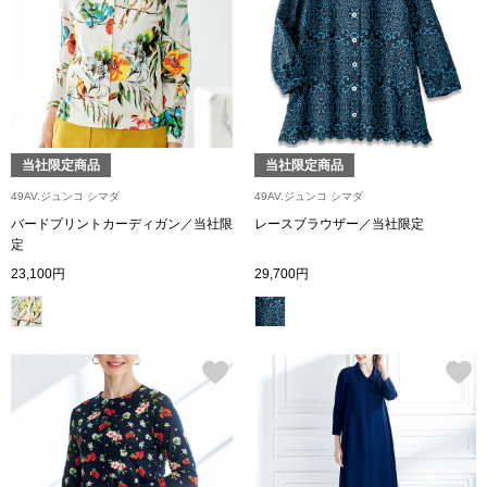
スニーカー
ブーツ
サンダル
当社限定商品
当社限定商品
その他
49AV.ジュンコ シマダ
49AV.ジュンコ シマダ
バードプリントカーディガン／当社限
レースブラウザー／当社限定
定
財布／小物
23,100円
29,700円
財布／コインケ
革小物
Miss Kyouko／ミスキョウコ
ポーチ
ブランド