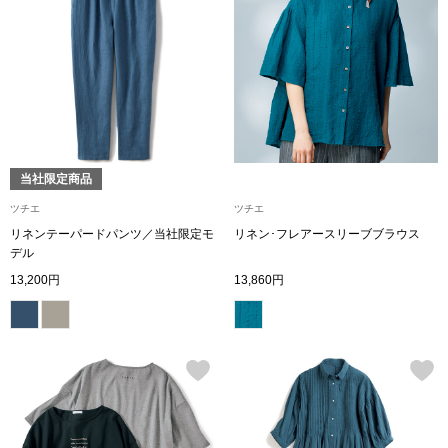
アンダーウェア
リュック･バッ
ボストンバッグ
スーツケース／
当社限定商品
物
その他
ツチエ
ツチエ
リネンテーパードパンツ／当社限定モ
リネン･フレアースリーブブラウス
デル
／アクセサリー
13,200円
13,860円
シューズ
ョン雑貨
スリップオン
レースアップ