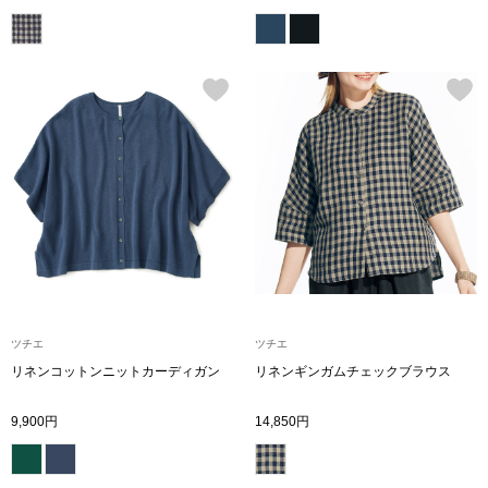
ボトムス
パンツ／スラッ
ショート･クロ
デニム
その他
ツチエ
ツチエ
ルーム･アン
リネンコットンニットカーディガン
リネンギンガムチェックブラウス
ルームウェア／
9,900円
14,850円
BOGARD 最新号はこちら
アンダーウェア