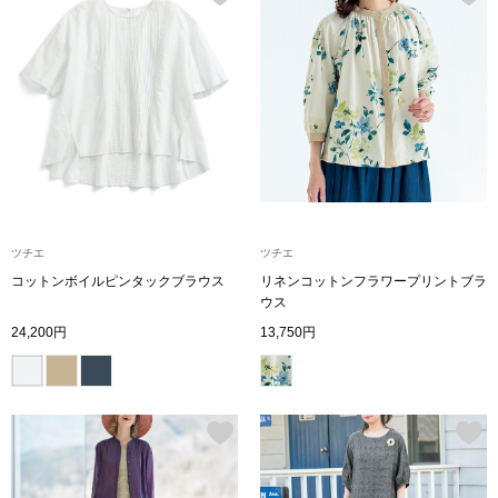
ブルゾン
その他
トップス
ツチエ
ツチエ
Tシャツ／カッ
コットンボイルピンタックブラウス
リネンコットンフラワープリントブラ
ウス
ポロシャツ
24,200円
13,750円
シャツ／ブラウ
タンクトップ／