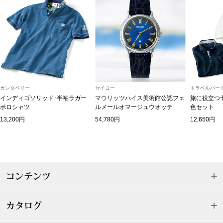
その他
ルーム･アン
ルームウェア／
カンタベリー
セイコー
トラベルパート
インディゴソリッド･半袖ラガー
マウリッツハイス美術館公認フェ
旅に役立つ
ポロシャツ
ルメールオマージュウオッチ
色セット
アンダーウェア
13,200円
54,780円
12,650円
その他
コンテンツ
バッグ
カタログ
トートバッグ