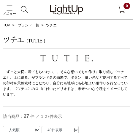
0
メニュー
TOP
ブランド一覧
ツチエ
戻る
ツチエ
(TUTIE.)
アウター
すべて見る
ジャケット
「ずっと大切に着てもらいたい」。そんな想いでもの作りに取り組む〈ツチ
エ〉。土に還る、がブランド名の由来で、ボタン、縫い糸など使用するすべて
コート
の部材を天然素材にこだわり、自分にも地球にも心地よい服作りを行なってい
ます。〈ツチエ〉のロゴに付いたピリオドは、未来へつなぐ種をイメージして
います。
ブルゾン
アンダーウェア
その他
27
該当商品：
件 ／ 1-27件表示