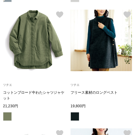
【特集】HELL
おすすめカタ
Salon de GRANDGRIS
BOGARD August
ブランド
BOGARD July 2
特集
RUGLOG 2026 
ツチエ
ツチエ
コットンブロード中わたシャツジャケ
フリース素材のロングベスト
ット
すべて見る
アウター
21,230円
19,800円
ジャケット
ビール／酒
コート