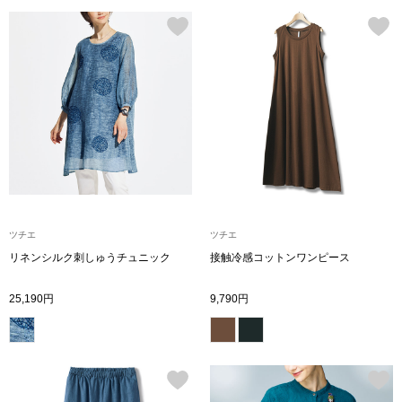
ブランド
その他
特集
バッグ
カタログ
トートバッグ
ス
すべて見る
ハンドバッグ
ツチエ
ツチエ
ショルダーバッ
リネンシルク刺しゅうチュニック
接触冷感コットンワンピース
ブリーフケース
25,190円
9,790円
ス／チュニック
クラッチバッグ
ボディバッグ