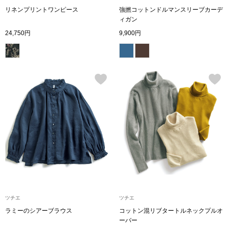
リネンプリントワンピース
強撚コットンドルマンスリーブカーデ
〈セイコー〉マウリッツハイス美術館公認フェ
ィガン
その他
ルメールオマージュウオッチ
24,750円
9,900円
ブランド
和装
特集
和装小物
その他
ティ
すべて見る
ケア
その他
ア
ツチエ
ツチエ
おすすめブラ
ラミーのシアーブラウス
コットン混リブタートルネックプルオ
ーバー