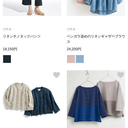
その他
特集
ウオッチ／ア
ツチエ
ツチエ
リネンチノタックパンツ
ベンガラ染めのリネンギャザーブラウ
ホビー
すべて見る
ス
ウオッチ
18,150円
24,200円
ネックレス
ック
ブレスレット
その他
･テーブルウェア
ファッション