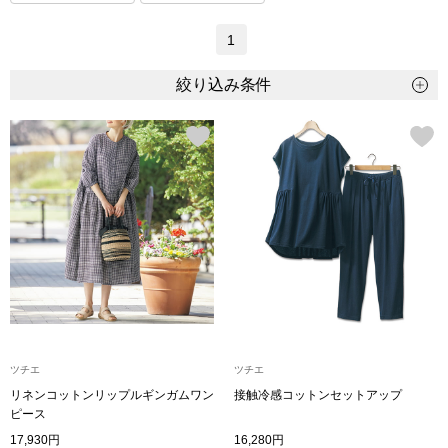
トップス
1
Tシャツ／カッ
絞り込み条件
物
ポロシャツ
／アクセサリー
シャツ
ョン雑貨
トレーナー／パ
セーター／カー
ベスト
ツチエ
ツチエ
その他
リネンコットンリップルギンガムワン
接触冷感コットンセットアップ
ピース
17,930円
16,280円