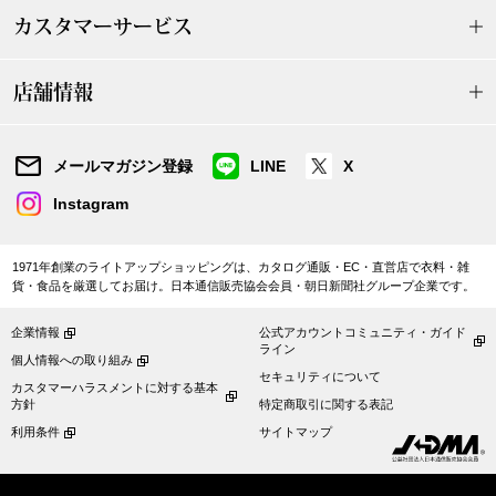
ハンドバッグ
カスタマーサービス
ショルダーバッ
店舗情報
クラッチバッグ
メールマガジン登録
LINE
X
ボディバッグ
Instagram
リュック･バッ
1971年創業のライトアップショッピングは、カタログ通販・EC・直営店で衣料・雑
貨・食品を厳選してお届け。日本通信販売協会会員・朝日新聞社グループ企業です。
ボストンバッグ
企業情報
公式アカウントコミュニティ・ガイド
ライン
個人情報への取り組み
セキュリティについて
スーツケース／
カスタマーハラスメントに対する基本
方針
特定商取引に関する表記
利用条件
サイトマップ
その他