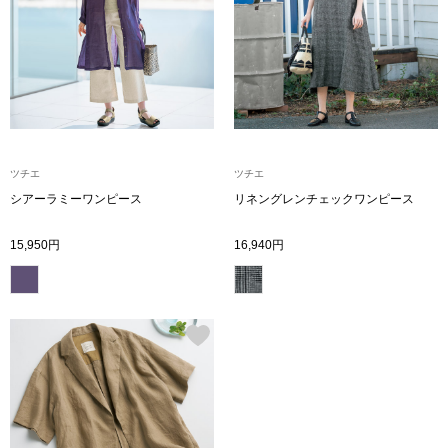
トレーナー／パ
セーター
【特集】食彩倶楽部
カーディガン／
ブランド
ベスト
特集
ツチエ
ツチエ
シアーラミーワンピース
リネングレンチェックワンピース
スーツ
15,950円
16,940円
その他
ワンピース／
ワンピース