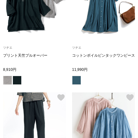
スニーカー
ブーツ
サンダル
ツチエ
ツチエ
その他
プリント天竺プルオーバー
コットンボイルピンタックワンピース
8,910円
11,990円
財布／小物
財布／コインケ
革小物
Miss Kyouko／ミスキョウコ
ポーチ
ブランド