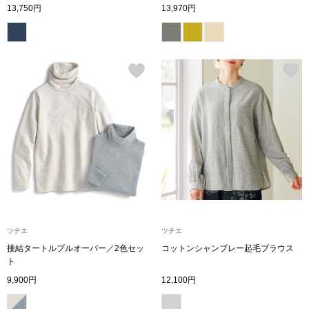
ザ･ノース･フ
ップ
13,750円
13,970円
ヘリーハンセン
ンス
カンタベリー
金谷製靴
ヘンリーコット
おすすめ特集
ツチエ
ツチエ
【特集】Trave
接結タートルプルオーバー／2色セッ
コットンシャンブレー起毛ブラウス
ト
9,900円
12,100円
【特集】cante