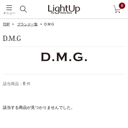
0
メニュー
TOP
ブランド一覧
D.M.G
戻る
D.M.G
アウター
すべて見る
ジャケット
コート
0
該当商品：
件
ブルゾン
該当する商品が見つかりませんでした。
アンダーウェア
その他