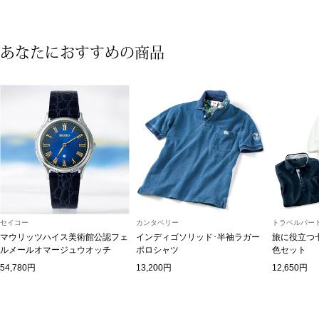
トップス
Tシャツ／カッ
あなたにおすすめの商品
物
ポロシャツ
／アクセサリー
シャツ
ョン雑貨
トレーナー／パ
セーター／カー
セイコー
カンタベリー
トラベルパート
マウリッツハイス美術館公認フェ
インディゴソリッド･半袖ラガー
旅に役立つ
ベスト
ルメールオマージュウオッチ
ポロシャツ
色セット
54,780円
13,200円
12,650円
その他