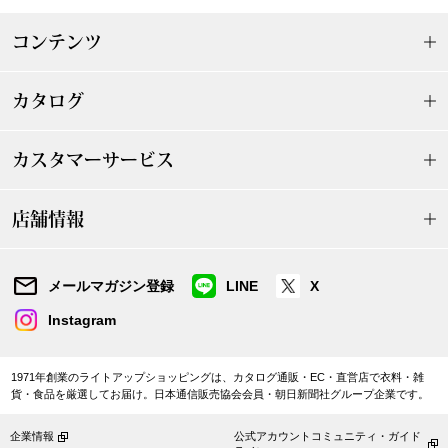
ボトムス
コンテンツ
パンツ／スラッ
カタログ
ショート･クロ
カスタマーサービス
デニム
店舗情報
その他
メールマガジン登録
LINE
X
ルーム･アン
Instagram
ルームウェア／
1971年創業のライトアップショッピングは、カタログ通販・EC・直営店で衣料・雑
貨・食品を厳選してお届け。日本通信販売協会会員・朝日新聞社グループ企業です。
BOGARD 最新号はこちら
アンダーウェア
企業情報
公式アカウントコミュニティ・ガイド