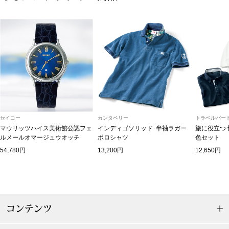
ボトムス
パンツ／スラッ
ショート･クロ
デニム
セイコー
カンタベリー
トラベルパート
その他
マウリッツハイス美術館公認フェ
インディゴソリッド･半袖ラガー
旅に役立つ
ルメールオマージュウオッチ
ポロシャツ
色セット
54,780円
13,200円
12,650円
ルーム･アン
ルームウェア／
コンテンツ
BOGARD 最新号はこちら
アンダーウェア