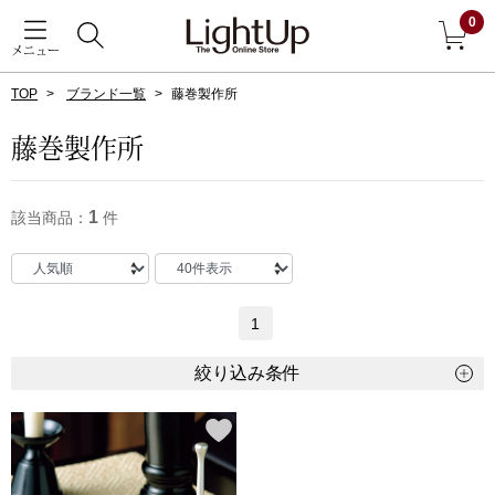
0
メニュー
TOP
ブランド一覧
藤巻製作所
戻る
藤巻製作所
アウター
すべて見る
1
該当商品：
件
ジャケット
コート
1
ブルゾン
絞り込み条件
アンダーウェア
その他