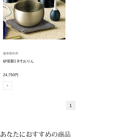
トップス
Tシャツ／カッ
物
ポロシャツ
／アクセサリー
シャツ
藤巻製作所
ョン雑貨
砂張製1.8寸おりん
トレーナー／パ
24,750円
セーター／カー
ベスト
1
その他
あなたにおすすめの商品