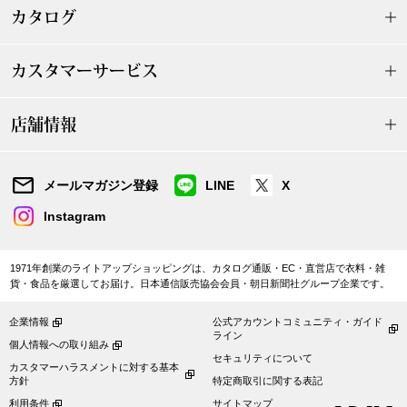
カタログ
ブランド
その他
カスタマーサービス
特集
バッグ
店舗情報
カタログ
トートバッグ
メールマガジン登録
LINE
X
ス
すべて見る
ハンドバッグ
Instagram
ショルダーバッ
1971年創業のライトアップショッピングは、カタログ通販・EC・直営店で衣料・雑
貨・食品を厳選してお届け。日本通信販売協会会員・朝日新聞社グループ企業です。
ブリーフケース
企業情報
公式アカウントコミュニティ・ガイド
ライン
個人情報への取り組み
ス／チュニック
クラッチバッグ
セキュリティについて
カスタマーハラスメントに対する基本
方針
特定商取引に関する表記
ボディバッグ
利用条件
サイトマップ