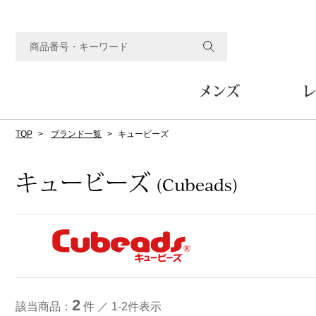
メンズ
レ
TOP
ブランド一覧
キュービーズ
すべてのメンズアイテム
すべてのレディスアイテム
すべてのホーム&ホビーアイテム
すべてのビューティアイテム
すべてのグルメアイテム
アウター
アウター
家具
フェイスケア
食品
ルーム･アンダーウ
ボトムス
キッチン･テーブル
メイクアップ
頒布会
キュービーズ
(Cubeads)
ジャケット
ジャケット
テーブル／椅子･座椅子
ルームウェア／パジャマ
スカート
テーブルウェア
コート
コート
収納家具
アンダーウェア
パンツ／スラックス
調理器具
ボディケア
ワイン／ビール／酒
フレグランス
ブルゾン
ブルゾン
その他
その他
ワイド･ガウチョパンツ
キッチン雑貨
その他
その他
レギンス／スパッツ
その他
ショート･クロップドパン
ファブリック
バッグ
ヘアケア
その他
その他
その他
トップス
トップス
家電
2
該当商品：
件 ／ 1-2件表示
クッション／座布団
トートバッグ