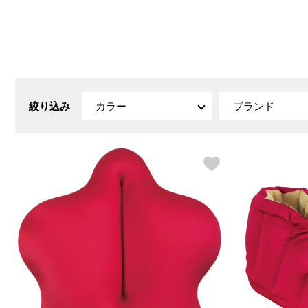
ルーム･アンダーウ
Tシャツ／カットソー
Tシャツ／カットソー
ブランケット／ソファカバー
ハンドバッグ
生活家電
ポロシャツ
ポロシャツ
カーペット／ラグ／マット
ショルダーバッグ
キッチン家電
シャツ
シャツ／ブラウス
寝具
ブリーフケース
ルームウェア／パジャマ
AV機器
トレーナー／パーカ
タンクトップ／キャミソール
カーテン／のれん／簾
クラッチバッグ
アンダーウェア
その他
セーター／カーディガン
トレーナー／パーカ
その他
ボディバッグ
その他
ベスト
セーター
リュック･バックパック
ホビー･キッズ
絞り込み
カラー
ブランド
その他
カーディガン／アンサンブル
ボストンバッグ
生活雑貨
バッグ
ベスト
スーツケース／キャリー
ホビー／玩具
スーツ
その他
ボトムス
インテリアアート･ルームアクセ
トートバッグ
人形／ぬいぐるみ
その他
サリー
ハンドバッグ
光学機器
クロック／気象計
シューズ
パンツ／スラックス
ショルダーバッグ
ステーショナリー
バス･トイレタリー
ワンピース／チュニック
ショート･クロップドパンツ
クラッチバッグ
AVソフト／書籍／図録
ランドリー
デニム
スリップオン
ボディバッグ
アウトドア･スポーツ用品
掃除用品
その他
ワンピース
レースアップ
リュック･バックパック
その他
スリッパ／ルームシューズ
シャツワンピース
スニーカー
ボストンバッグ
防災･防犯用品
チュニック
ブーツ
スーツケース／キャリー
ガーデニング
サンダル
その他
和のインテリア小物
その他
仏具／香