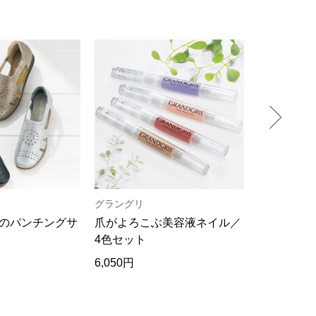
グラングリ
ヘリーハン
のパンチングサ
爪がよろこぶ美容液ネイル／
吸汗速乾･
4色セット
ャツ／2色
6,050円
13,200円