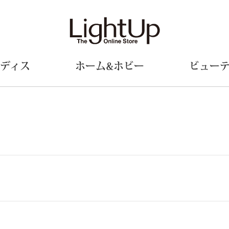
ディス
ホーム&ホビー
ビュー
ェア
ウェア
財布／小物
シューズ
美術･工芸品
定期便
和装
ファッシ
財布／コインケース
スリップオン
和装小物
帽子
革小物
レースアップ
その他
マフラー／ス
ポーチ
パンプス
スカーフ／ス
その他
スニーカー
手袋
その他
ツ
ブーツ
ベルト
サンダル
靴下
ウオッチ／アクセサリー
その他
サングラス／