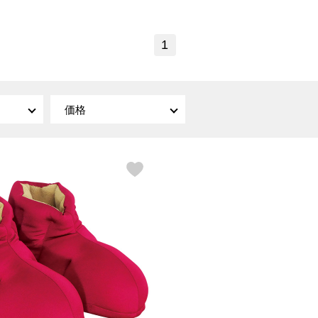
傘／日傘
ェア
ウオッチ
その他
財布／小物
ネックレス
1
ブレスレット
和装
その他
財布／コインケース
革小物
ポーチ
着物／浴衣
ファッション雑貨
価格
その他
和装小物
バッグ
その他
帽子
ウオッチ／アクセサリー
ネクタイ
その他
マフラー／スヌード
スカーフ／ストール
ウオッチ
手袋
ネックレス
ベルト
ブレスレット
靴下
リング
サングラス／メガネ
イヤリング／ピアス
バッグ
傘／日傘
ブローチ
その他
その他