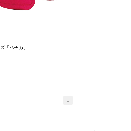
ズ「ペチカ」
1