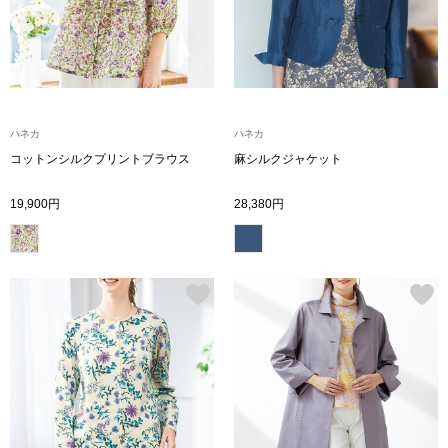
シャツワンピー
チュニック
ハネカ
ハネカ
ボトムス
コットンシルクプリントブラウス
麻シルクジャケット
19,900円
28,380円
スカート
パンツ／スラッ
ワイド･ガウチ
レギンス／スパ
ショート･クロ