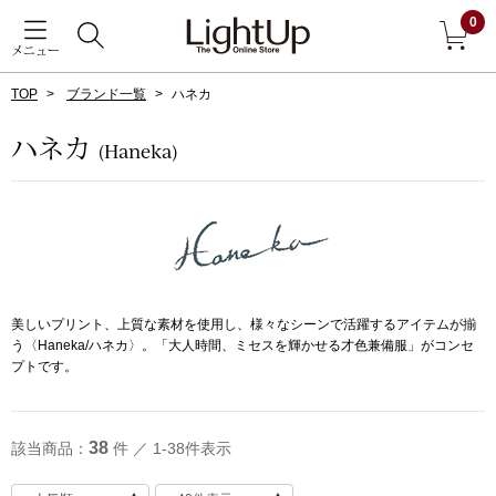
0
メニュー
TOP
ブランド一覧
ハネカ
戻る
ハネカ
(Haneka)
アウター
すべて見る
ジャケット
コート
美しいプリント、上質な素材を使用し、様々なシーンで活躍するアイテムが揃
う〈Haneka/ハネカ〉。「大人時間、ミセスを輝かせる才色兼備服」がコンセ
ブルゾン
プトです。
アンダーウェア
その他
38
該当商品：
件 ／ 1-38件表示