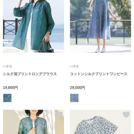
アンダーウェア
リュック･バッ
ボストンバッグ
スーツケース／
物
その他
ハネカ
ハネカ
シルク混プリントロングブラウス
コットンシルクプリントワンピース
／アクセサリー
シューズ
19,800円
29,000円
ョン雑貨
スリップオン
レースアップ