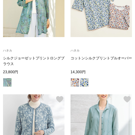
スニーカー
ブーツ
サンダル
その他
ハネカ
ハネカ
シルクジョーゼットプリントロングブ
コットンシルクプリントプルオーバー
ラウス
23,800円
14,300円
財布／小物
財布／コインケ
革小物
Miss Kyouko／ミスキョウコ
ポーチ
ブランド