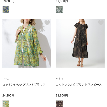
19,800円
17,380円
ボトムス
パンツ／スラッ
ショート･クロ
デニム
その他
ルーム･アン
ハネカ
ハネカ
コットンシルクプリントブラウス
コットンシルクプリントワンピース
ルームウェア／
24,200円
31,900円
BOGARD 最新号はこちら
アンダーウェア