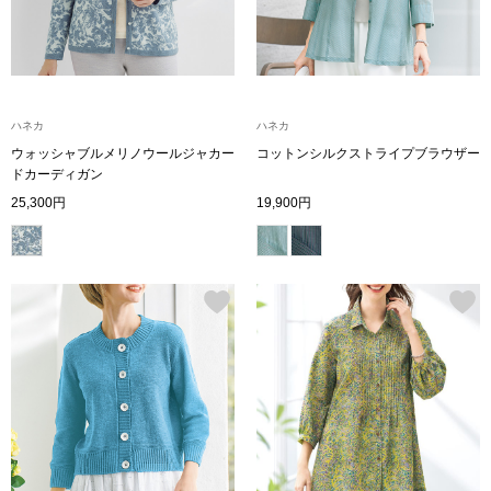
その他
特集
ウオッチ／ア
ハネカ
ハネカ
ホビー
すべて見る
ウォッシャブルメリノウールジャカー
コットンシルクストライプブラウザー
ウオッチ
ドカーディガン
25,300円
19,900円
ネックレス
ック
ブレスレット
その他
･テーブルウェア
ファッション