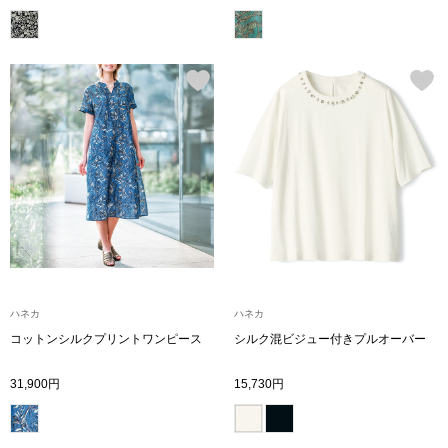
財布／小物
財布／コインケ
革小物
ポーチ
その他
ハネカ
ハネカ
コットンシルクプリントワンピース
シルク混ビジュー付きプルオーバー
ウオッチ／ア
31,900円
15,730円
ウオッチ