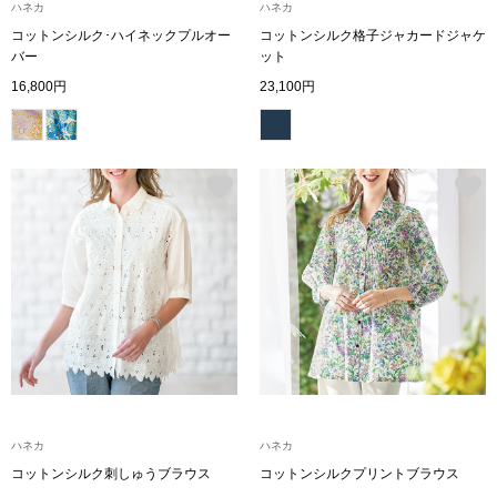
ハネカ
ハネカ
〈セイコー〉マウリッツハイス美術館公認フェ
コットンシルク･ハイネックプルオー
コットンシルク格子ジャカードジャケ
その他
バー
ット
ルメールオマージュウオッチ
16,800円
23,100円
ブランド
和装
特集
和装小物
その他
ティ
すべて見る
ケア
その他
ア
おすすめブラ
ハネカ
ハネカ
コットンシルク刺しゅうブラウス
コットンシルクプリントブラウス