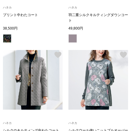
ハンドバッグ
ハネカ
ハネカ
プリント中わたコート
羽二重シルクキルティングダウンコー
ト
ショルダーバッ
38,500円
49,800円
クラッチバッグ
ボディバッグ
リュック･バッ
ボストンバッグ
スーツケース／
その他
ハネカ
ハネカ
シルクのキルティング中わたコート
シルクウール使いニットプルオーバー