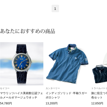
ネックレス
1
ブレスレット
リング
あなたにおすすめの商品
イヤリング／ピ
ブローチ
その他
ファッション
セイコー
カンタベリー
トラベルパート
マウリッツハイス美術館公認フェ
インディゴソリッド･半袖ラガー
旅に役立つ
帽子
ルメールオマージュウオッチ
ポロシャツ
色セット
54,780円
13,200円
12,650円