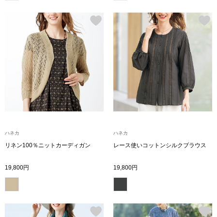
ブランド
その他
特集
バッグ
カタログ
トートバッグ
ス
すべて見る
ハンドバッグ
ハネカ
ハネカ
ショルダーバッ
リネン100％ニットカーディガン
レース使いコットンシルクブラウス
ブリーフケース
19,800円
19,800円
ス／チュニック
クラッチバッグ
ボディバッグ