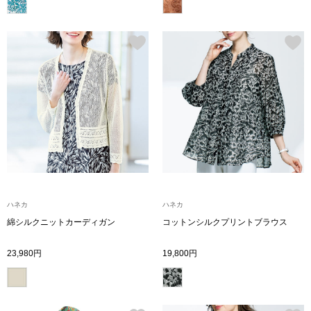
【特集】HELL
おすすめカタ
Salon de GRANDGRIS
BOGARD August
ブランド
BOGARD July 2
特集
RUGLOG 2026 
ハネカ
ハネカ
綿シルクニットカーディガン
コットンシルクプリントブラウス
すべて見る
アウター
23,980円
19,800円
ジャケット
ビール／酒
コート