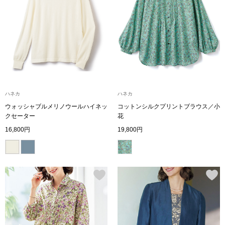
トレーナー／パ
セーター
【特集】食彩倶楽部
カーディガン／
ブランド
ベスト
特集
ハネカ
ハネカ
ウォッシャブルメリノウールハイネッ
コットンシルクプリントブラウス／小
スーツ
クセーター
花
16,800円
19,800円
その他
ワンピース／
ワンピース