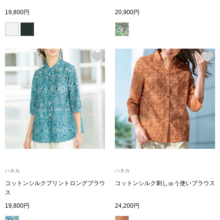
ザ･ノース･フ
ップ
19,800円
20,900円
ヘリーハンセン
ンス
カンタベリー
金谷製靴
ヘンリーコット
おすすめ特集
ハネカ
ハネカ
【特集】Trave
コットンシルクプリントロングブラウ
コットンシルク刺しゅう使いブラウス
ス
【特集】cante
19,800円
24,200円