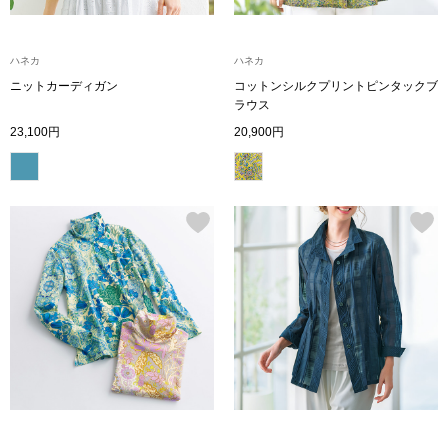
帽子
キッズ
ネクタイ
芸品
ハネカ
ハネカ
ニットカーディガン
コットンシルクプリントピンタックブ
ラウス
マフラー／スヌ
23,100円
20,900円
スカーフ／スト
手袋
ベルト
靴下
サングラス／メ
傘／日傘