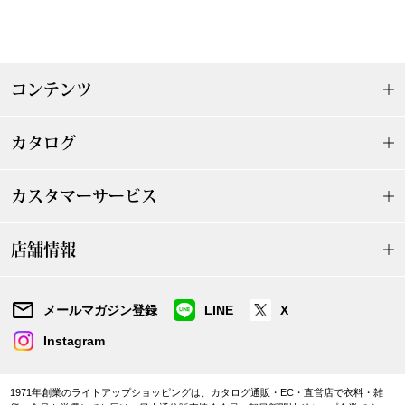
マフラー／スヌ
スカーフ／スト
コンテンツ
手袋
カタログ
ベルト
カスタマーサービス
靴下
店舗情報
サングラス／メ
傘／日傘
メールマガジン登録
LINE
X
Instagram
その他
1971年創業のライトアップショッピングは、カタログ通販・EC・直営店で衣料・雑