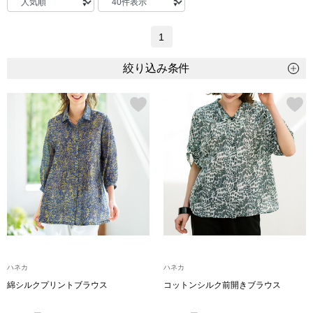
トップス
1
Tシャツ／カッ
物
絞り込み条件
ポロシャツ
／アクセサリー
シャツ
ョン雑貨
トレーナー／パ
セーター／カー
ベスト
ハネカ
ハネカ
その他
綿シルクプリントブラウス
コットンシルク前開きブラウス