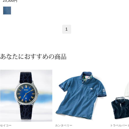
25,300円
ブランド
その他
特集
1
バッグ
カタログ
トートバッグ
あなたにおすすめの商品
ス
すべて見る
ハンドバッグ
ショルダーバッ
ブリーフケース
ス／チュニック
クラッチバッグ
セイコー
カンタベリー
トラベルパート
ボディバッグ