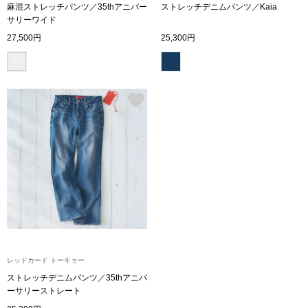
麻混ストレッチパンツ／35thアニバー
ストレッチデニムパンツ／Kaia
ボトムス
サリーワイド
27,500円
25,300円
パンツ／スラッ
ショート･クロ
デニム
その他
ルーム･アン
ルームウェア／
レッドカード トーキョー
ストレッチデニムパンツ／35thアニバ
ーサリーストレート
BOGARD 最新号はこちら
アンダーウェア