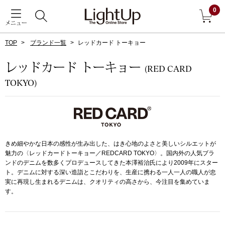
0
メニュー
TOP
ブランド一覧
レッドカード トーキョー
戻る
レッドカード トーキョー
(RED CARD
アウター
TOKYO)
すべて見る
ジャケット
コート
きめ細やかな日本の感性が生み出した、はき心地のよさと美しいシルエットが
魅力の〈レッドカードトーキョー／REDCARD TOKYO〉。国内外の人気ブラ
ブルゾン
ンドのデニムを数多くプロデュースしてきた本澤裕治氏により2009年にスター
ト。デニムに対する深い造詣とこだわりを、生産に携わる一人一人の職人が忠
実に再現し生まれるデニムは、クオリティの高さから、今注目を集めていま
アンダーウェア
その他
す。