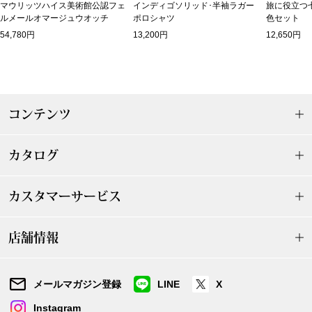
マウリッツハイス美術館公認フェ
インディゴソリッド･半袖ラガー
旅に役立つ
ルメールオマージュウオッチ
ポロシャツ
色セット
アンダーウェア
リュック･バッ
54,780円
13,200円
12,650円
ボストンバッグ
スーツケース／
コンテンツ
物
その他
カタログ
／アクセサリー
カスタマーサービス
シューズ
ョン雑貨
店舗情報
スリップオン
レースアップ
メールマガジン登録
LINE
X
Instagram