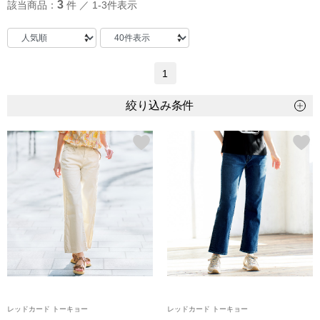
3
該当商品：
件 ／ 1-3件表示
トップス
Tシャツ／カッ
物
1
ポロシャツ
／アクセサリー
絞り込み条件
シャツ
ョン雑貨
トレーナー／パ
セーター／カー
ベスト
その他
レッドカード トーキョー
レッドカード トーキョー