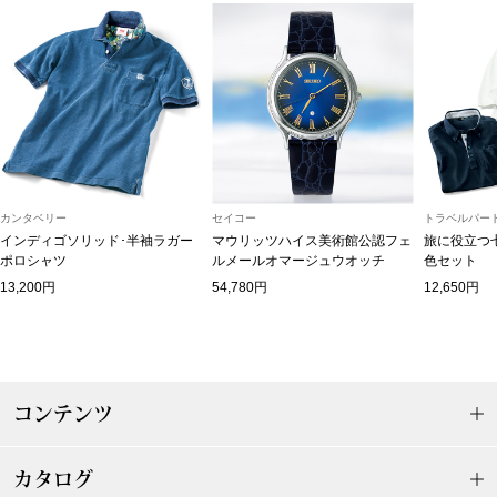
【特集】HELL
おすすめカタ
Salon de GRANDGRIS
BOGARD August
ブランド
カンタベリー
セイコー
トラベルパート
BOGARD July 2
インディゴソリッド･半袖ラガー
マウリッツハイス美術館公認フェ
旅に役立つ
ポロシャツ
ルメールオマージュウオッチ
色セット
特集
RUGLOG 2026 
13,200円
54,780円
12,650円
すべて見る
アウター
コンテンツ
ジャケット
カタログ
ビール／酒
コート