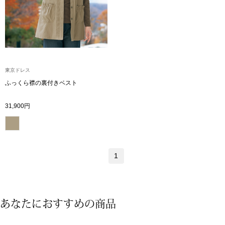
ザ･ノース･フ
ップ
ヘリーハンセン
ンス
カンタベリー
東京ドレス
金谷製靴
ふっくら襟の裏付きベスト
31,900円
ヘンリーコット
おすすめ特集
1
【特集】Trave
あなたにおすすめの商品
【特集】cante