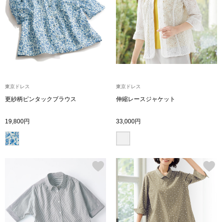
トップス
Tシャツ／カッ
物
ポロシャツ
／アクセサリー
シャツ
東京ドレス
東京ドレス
ョン雑貨
更紗柄ピンタックブラウス
伸縮レースジャケット
トレーナー／パ
19,800円
33,000円
セーター／カー
ベスト
その他