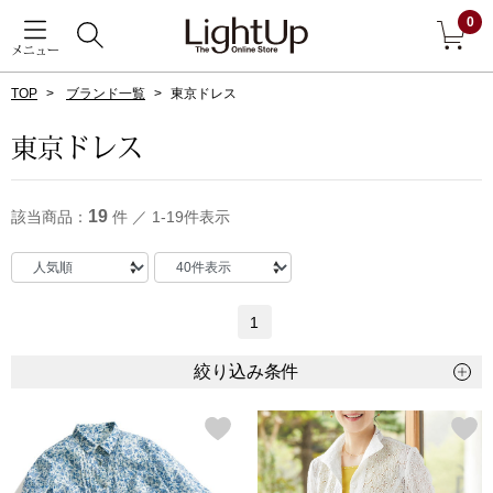
0
メニュー
TOP
ブランド一覧
東京ドレス
戻る
東京ドレス
アウター
すべて見る
19
該当商品：
件 ／ 1-19件表示
ジャケット
コート
1
ブルゾン
絞り込み条件
アンダーウェア
その他