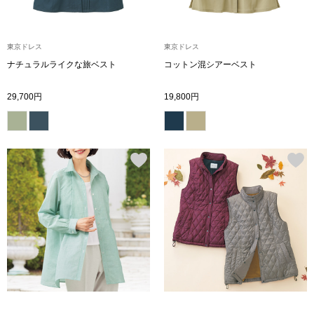
ブランド
その他
東京ドレス
東京ドレス
特集
ナチュラルライクな旅ベスト
コットン混シアーベスト
バッグ
29,700円
19,800円
カタログ
トートバッグ
ス
すべて見る
ハンドバッグ
ショルダーバッ
ブリーフケース
ス／チュニック
クラッチバッグ
ボディバッグ