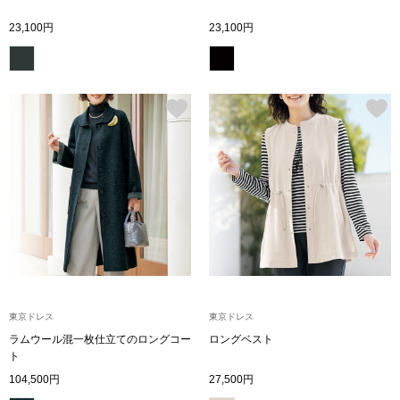
スニーカー
23,100円
23,100円
ブーツ
サンダル
その他
財布／小物
財布／コインケ
東京ドレス
東京ドレス
革小物
ラムウール混一枚仕立てのロングコー
ロングベスト
Miss Kyouko／ミスキョウコ
ト
ポーチ
104,500円
27,500円
ブランド