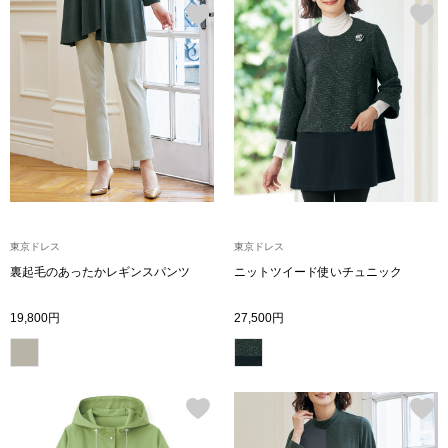
帽子
キッズ
ネクタイ
芸品
マフラー／スヌ
スカーフ／スト
手袋
東京ドレス
東京ドレス
ベルト
裏起毛のあったかレギンスパンツ
ニットツイード使いチュニック
19,800円
27,500円
靴下
サングラス／メ
傘／日傘