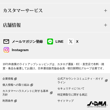
カスタマーサービス
ブルゾン
店舗情報
その他
メールマガジン登録
LINE
X
トップス
Instagram
Tシャツ／カッ
1971年創業のライトアップショッピングは、カタログ通販・EC・直営店で衣料・雑
貨・食品を厳選してお届け。日本通信販売協会会員・朝日新聞社グループ企業です。
ポロシャツ
企業情報
公式アカウントコミュニティ・ガイド
ライン
個人情報への取り組み
シャツ／ブラウ
セキュリティについて
カスタマーハラスメントに対する基本
方針
特定商取引に関する表記
タンクトップ／
利用条件
サイトマップ