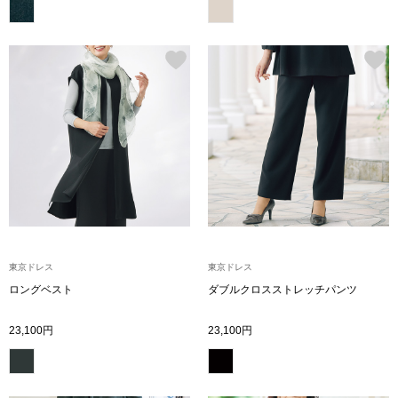
その他
特集
ウオッチ／ア
ホビー
すべて見る
ウオッチ
ネックレス
ック
ブレスレット
東京ドレス
東京ドレス
その他
ロングベスト
ダブルクロスストレッチパンツ
･テーブルウェア
23,100円
23,100円
ファッション