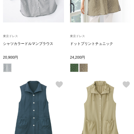
ボトムス
パンツ／スラッ
東京ドレス
東京ドレス
ショート･クロ
シャツカラードルマンブラウス
ドットプリントチュニック
デニム
20,900円
24,200円
その他
ルーム･アン
ルームウェア／
BOGARD 最新号はこちら
アンダーウェア