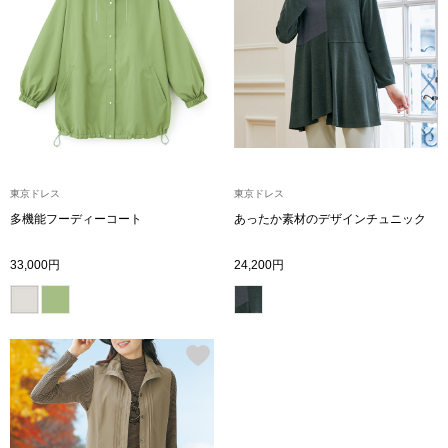
〈セイコー〉マウリッツハイス美術館公認フェ
その他
ルメールオマージュウオッチ
ブランド
和装
特集
和装小物
東京ドレス
東京ドレス
多機能フーディーコート
あったか素材のデザインチュニック
その他
ティ
すべて見る
33,000円
24,200円
ケア
その他
ア
おすすめブラ