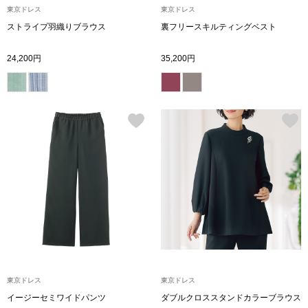
東京ドレス
東京ドレス
ストライプ羽織りブラウス
裏フリースキルティングベスト
アンダーウェア
リュック･バッ
24,200円
35,200円
ボストンバッグ
スーツケース／
物
その他
／アクセサリー
シューズ
ョン雑貨
スリップオン
レースアップ
東京ドレス
東京ドレス
イージーセミワイドパンツ
ダブルクロススタンドカラーブラウス