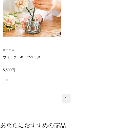
トップス
Tシャツ／カッ
物
ポロシャツ
／アクセサリー
シャツ
オークス
ョン雑貨
ウォーターキープベース
トレーナー／パ
5,500円
セーター／カー
ベスト
1
その他
あなたにおすすめの商品