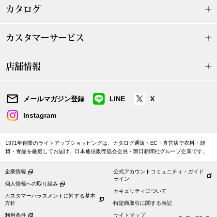
カタログ
ブランド
その他
カスタマーサービス
特集
バッグ
店舗情報
カタログ
トートバッグ
メールマガジン登録
LINE
X
ス
すべて見る
ハンドバッグ
Instagram
ショルダーバッ
1971年創業のライトアップショッピングは、カタログ通販・EC・直営店で衣料・雑
貨・食品を厳選してお届け。日本通信販売協会会員・朝日新聞社グループ企業です。
ブリーフケース
企業情報
公式アカウントコミュニティ・ガイド
ライン
個人情報への取り組み
ス／チュニック
クラッチバッグ
セキュリティについて
カスタマーハラスメントに対する基本
方針
特定商取引に関する表記
ボディバッグ
利用条件
サイトマップ