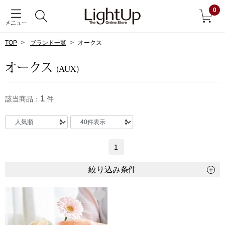
0
メニュー
TOP
ブランド一覧
オークス
戻る
オークス
(AUX)
アウター
すべて見る
1
該当商品：
件
ジャケット
コート
1
ブルゾン
絞り込み条件
アンダーウェア
その他