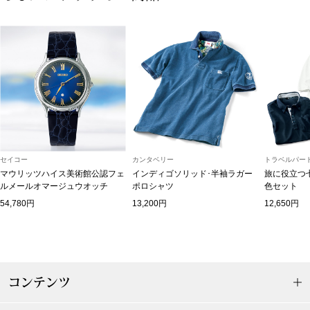
ボトムス
パンツ／スラッ
ショート･クロ
デニム
セイコー
カンタベリー
トラベルパート
その他
マウリッツハイス美術館公認フェ
インディゴソリッド･半袖ラガー
旅に役立つ
ルメールオマージュウオッチ
ポロシャツ
色セット
54,780円
13,200円
12,650円
ルーム･アン
ルームウェア／
コンテンツ
BOGARD 最新号はこちら
アンダーウェア