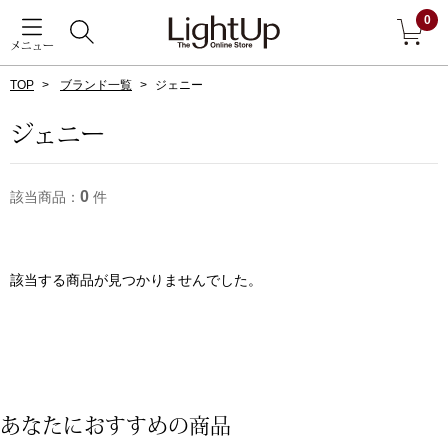
0
メニュー
TOP
ブランド一覧
ジェニー
戻る
ジェニー
アウター
すべて見る
0
該当商品：
件
ジャケット
コート
該当する商品が見つかりませんでした。
ブルゾン
アンダーウェア
その他
あなたにおすすめの商品