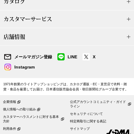
カタログ
ボトムス
カスタマーサービス
パンツ／スラッ
店舗情報
ショート･クロ
デニム
メールマガジン登録
LINE
X
Instagram
その他
1971年創業のライトアップショッピングは、カタログ通販・EC・直営店で衣料・雑
貨・食品を厳選してお届け。日本通信販売協会会員・朝日新聞社グループ企業です。
ルーム･アン
企業情報
公式アカウントコミュニティ・ガイド
ライン
個人情報への取り組み
ルームウェア／
セキュリティについて
カスタマーハラスメントに対する基本
方針
特定商取引に関する表記
BOGARD 最新号はこちら
アンダーウェア
利用条件
サイトマップ