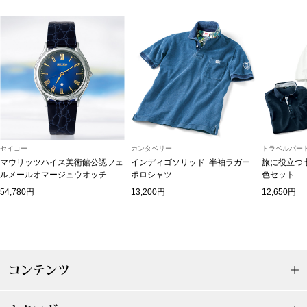
トップス
Tシャツ／カッ
物
ポロシャツ
／アクセサリー
シャツ
ョン雑貨
セイコー
カンタベリー
トラベルパート
トレーナー／パ
マウリッツハイス美術館公認フェ
インディゴソリッド･半袖ラガー
旅に役立つ
ルメールオマージュウオッチ
ポロシャツ
色セット
54,780円
13,200円
12,650円
セーター／カー
ベスト
その他
コンテンツ