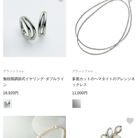
ボトムス
パンツ／スラッ
ショート･クロ
デニム
グランシフォレ
グランシフォレ
その他
無段階調節式イヤリング･ダブルライ
多面カットのヘマタイトのアレンジネ
ン
ックレス
18,920円
11,000円
ルーム･アン
ルームウェア／
BOGARD 最新号はこちら
アンダーウェア