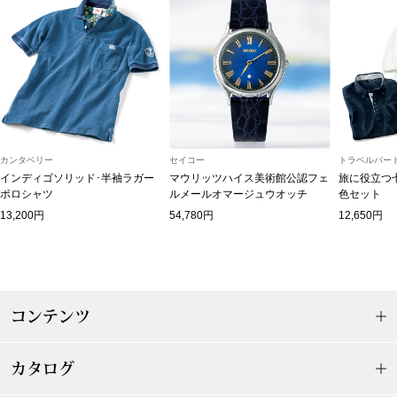
スニーカー
ブーツ
サンダル
その他
カンタベリー
セイコー
トラベルパート
インディゴソリッド･半袖ラガー
マウリッツハイス美術館公認フェ
旅に役立つ
ポロシャツ
ルメールオマージュウオッチ
色セット
13,200円
54,780円
12,650円
財布／小物
財布／コインケ
コンテンツ
革小物
Miss Kyouko／ミスキョウコ
ポーチ
カタログ
ブランド