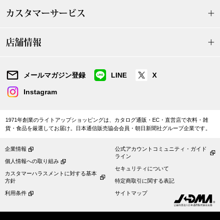
その他
カスタマーサービス
特集
店舗情報
ウオッチ／ア
ホビー
すべて見る
ウオッチ
メールマガジン登録
LINE
X
Instagram
ネックレス
ック
1971年創業のライトアップショッピングは、カタログ通販・EC・直営店で衣料・雑
ブレスレット
貨・食品を厳選してお届け。日本通信販売協会会員・朝日新聞社グループ企業です。
企業情報
公式アカウントコミュニティ・ガイド
その他
ライン
個人情報への取り組み
セキュリティについて
･テーブルウェア
カスタマーハラスメントに対する基本
方針
特定商取引に関する表記
ファッション
利用条件
サイトマップ