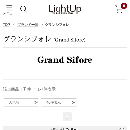
0
メニュー
TOP
ブランド一覧
グランシフォレ
戻る
グランシフォレ
(Grand Sifore)
アウター
すべて見る
ジャケット
コート
7
該当商品：
件 ／ 1-7件表示
ブルゾン
アンダーウェア
その他
1
絞り込み条件