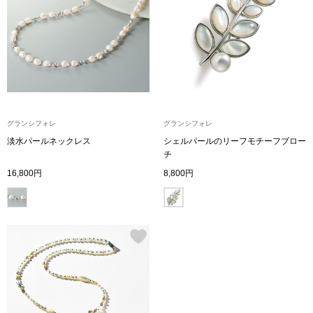
ブランド
その他
特集
バッグ
カタログ
トートバッグ
グランシフォレ
グランシフォレ
淡水パールネックレス
シェルパールのリーフモチーフブロー
ス
チ
すべて見る
ハンドバッグ
16,800円
8,800円
ショルダーバッ
ブリーフケース
ス／チュニック
クラッチバッグ
ボディバッグ