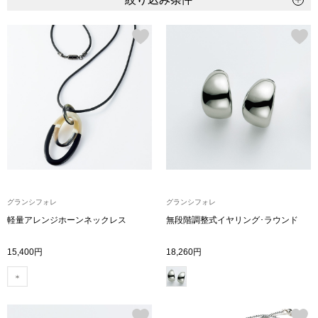
トップス
Tシャツ／カッ
物
ポロシャツ
／アクセサリー
シャツ
ョン雑貨
トレーナー／パ
セーター／カー
グランシフォレ
グランシフォレ
軽量アレンジホーンネックレス
無段階調整式イヤリング･ラウンド
ベスト
15,400円
18,260円
その他