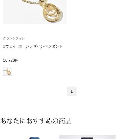
アンダーウェア
リュック･バッ
ボストンバッグ
グランシフォレ
2ウェイ･ホーンデザインペンダント
スーツケース／
16,720円
物
その他
／アクセサリー
シューズ
1
ョン雑貨
スリップオン
あなたにおすすめの商品
レースアップ