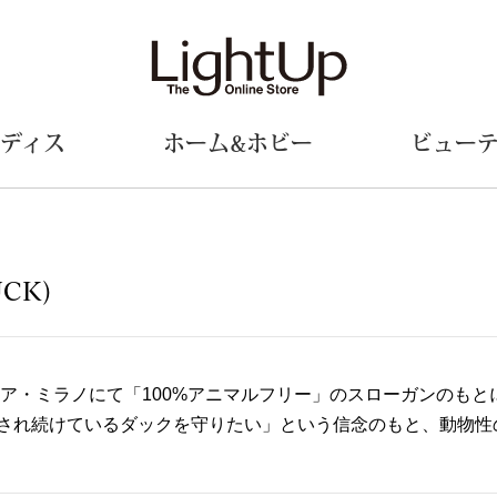
ディス
ホーム&ホビー
ビュー
ェア
ウェア
財布／小物
シューズ
美術･工芸品
定期便
和装
ファッシ
UCK)
財布／コインケース
スリップオン
和装小物
帽子
革小物
レースアップ
その他
マフラー／ス
ポーチ
パンプス
スカーフ／ス
タリア・ミラノにて「100%アニマルフリー」のスローガンのも
その他
スニーカー
手袋
その他
され続けているダックを守りたい」という信念のもと、動物性
ツ
ブーツ
ベルト
サンダル
靴下
ウオッチ／アクセサリー
その他
サングラス／