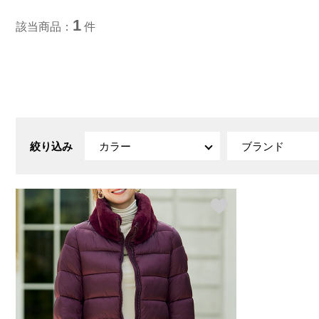
ルーム･アンダーウ
Tシャツ／カットソー
Tシャツ／カットソー
ブランケット／ソファカバー
ハンドバッグ
生活家電
1
該当商品：
件
ポロシャツ
ポロシャツ
カーペット／ラグ／マット
ショルダーバッグ
キッチン家電
シャツ
シャツ／ブラウス
寝具
ブリーフケース
ルームウェア／パジャマ
AV機器
トレーナー／パーカ
タンクトップ／キャミソール
カーテン／のれん／簾
クラッチバッグ
アンダーウェア
その他
セーター／カーディガン
トレーナー／パーカ
その他
ボディバッグ
その他
ベスト
セーター
リュック･バックパック
ホビー･キッズ
その他
カーディガン／アンサンブル
ボストンバッグ
生活雑貨
バッグ
ベスト
スーツケース／キャリー
ホビー／玩具
スーツ
その他
絞り込み
カラー
ブランド
ボトムス
インテリアアート･ルームアクセ
トートバッグ
人形／ぬいぐるみ
その他
サリー
ハンドバッグ
光学機器
クロック／気象計
シューズ
パンツ／スラックス
ショルダーバッグ
ステーショナリー
バス･トイレタリー
ワンピース／チュニック
ショート･クロップドパンツ
クラッチバッグ
AVソフト／書籍／図録
ランドリー
デニム
スリップオン
ボディバッグ
アウトドア･スポーツ用品
掃除用品
その他
ワンピース
レースアップ
リュック･バックパック
その他
スリッパ／ルームシューズ
シャツワンピース
スニーカー
ボストンバッグ
防災･防犯用品
チュニック
ブーツ
スーツケース／キャリー
ガーデニング
サンダル
その他
和のインテリア小物
その他
仏具／香