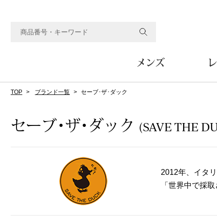
メンズ
レ
TOP
ブランド一覧
セーブ･ザ･ダック
すべてのメンズアイテム
すべてのレディスアイテム
すべてのホーム&ホビーアイテム
すべてのビューティアイテム
すべてのグルメアイテム
アウター
アウター
家具
フェイスケア
食品
ルーム･アンダーウ
ボトムス
キッチン･テーブル
メイクアップ
頒布会
セーブ･ザ･ダック
(SAVE THE D
ジャケット
ジャケット
テーブル／椅子･座椅子
ルームウェア／パジャマ
スカート
テーブルウェア
コート
コート
収納家具
アンダーウェア
パンツ／スラックス
調理器具
ボディケア
ワイン／ビール／酒
フレグランス
ブルゾン
ブルゾン
その他
その他
ワイド･ガウチョパンツ
キッチン雑貨
2012年、イ
その他
その他
レギンス／スパッツ
その他
「世界中で採取
ショート･クロップドパン
ファブリック
バッグ
ヘアケア
その他
その他
その他
トップス
トップス
家電
クッション／座布団
トートバッグ