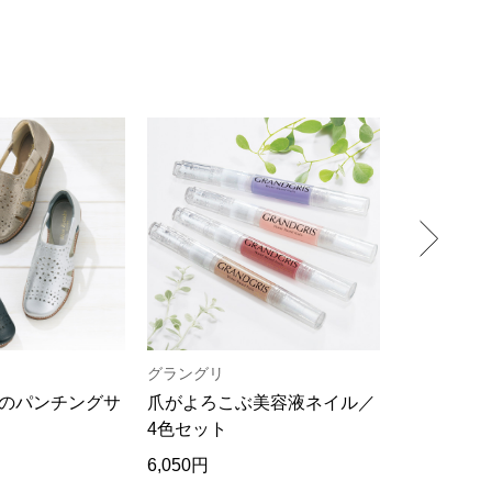
グラングリ
ヘリーハン
のパンチングサ
爪がよろこぶ美容液ネイル／
吸汗速乾･
4色セット
ャツ／2色
6,050円
13,200円