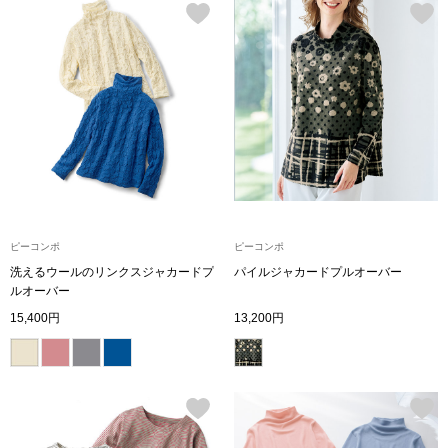
ボトムス
パンツ／スラッ
ショート･クロ
デニム
その他
ピーコンポ
ピーコンポ
洗えるウールのリンクスジャカードプ
パイルジャカードプルオーバー
ルオーバー
15,400円
13,200円
ルーム･アン
ルームウェア／
BOGARD 最新号はこちら
アンダーウェア