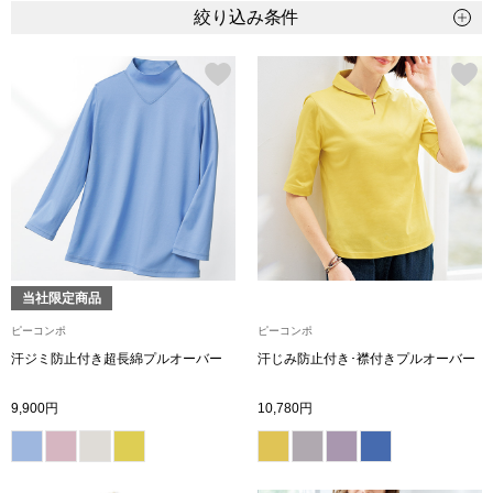
トップス
絞り込み条件
Tシャツ／カッ
物
ポロシャツ
／アクセサリー
シャツ
ョン雑貨
トレーナー／パ
当社限定商品
セーター／カー
ピーコンポ
ピーコンポ
汗ジミ防止付き超長綿プルオーバー
汗じみ防止付き･襟付きプルオーバー
ベスト
9,900円
10,780円
その他