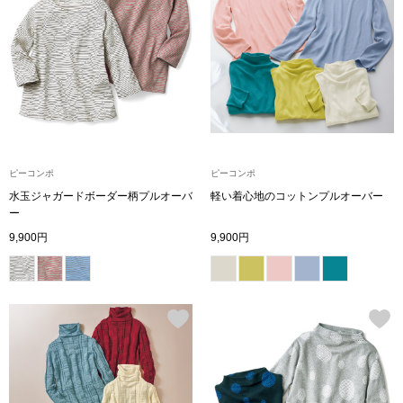
ブランド
その他
特集
バッグ
カタログ
トートバッグ
ピーコンポ
ピーコンポ
水玉ジャガードボーダー柄プルオーバ
軽い着心地のコットンプルオーバー
ス
すべて見る
ハンドバッグ
ー
9,900円
9,900円
ショルダーバッ
ブリーフケース
ス／チュニック
クラッチバッグ
ボディバッグ