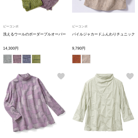
スニーカー
ブーツ
ピーコンポ
ピーコンポ
洗えるウールのボーダープルオーバー
パイルジャカードふんわりチュニック
サンダル
14,300円
9,790円
その他
財布／小物
財布／コインケ
革小物
Miss Kyouko／ミスキョウコ
ポーチ
ブランド