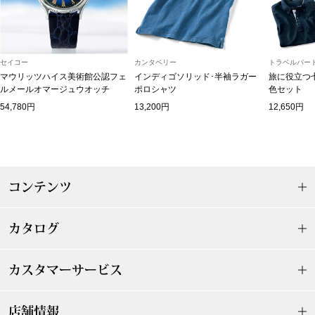
帽子
キッズ
ネクタイ
芸品
セイコー
カンタベリー
トラベルパート
マウリッツハイス美術館公認フェ
インディゴソリッド･半袖ラガー
旅に役立つ
マフラー／スヌ
ルメールオマージュウオッチ
ポロシャツ
色セット
54,780円
13,200円
12,650円
スカーフ／スト
手袋
コンテンツ
ベルト
カタログ
靴下
サングラス／メ
カスタマーサービス
傘／日傘
店舗情報