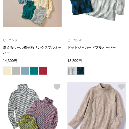
アンダーウェア
リュック･バッ
ボストンバッグ
ピーコンポ
ピーコンポ
スーツケース／
洗えるウール格子柄リンクスプルオー
ドットジャカードプルオーバー
バー
物
その他
14,300円
13,200円
／アクセサリー
シューズ
ョン雑貨
スリップオン
レースアップ