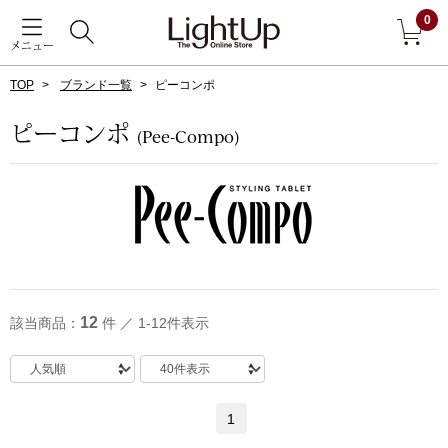
0
メニュー
TOP
ブランド一覧
ピーコンポ
戻る
ピーコンポ
(Pee-Compo)
アウター
すべて見る
ジャケット
コート
12
該当商品：
件 ／ 1-12件表示
ブルゾン
アンダーウェア
その他
1