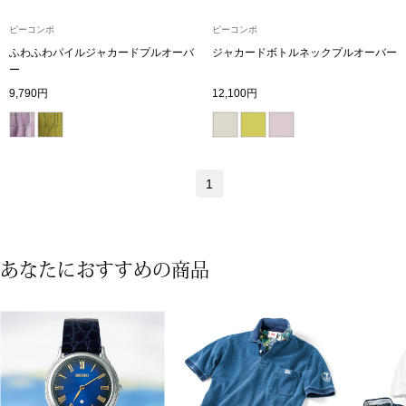
その他
ピーコンポ
ピーコンポ
特集
ふわふわパイルジャカードプルオーバ
ジャカードボトルネックプルオーバー
ー
ウオッチ／ア
9,790円
12,100円
ホビー
すべて見る
ウオッチ
1
ネックレス
ック
ブレスレット
あなたにおすすめの商品
その他
･テーブルウェア
ファッション