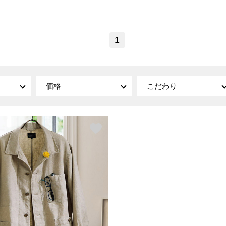
傘／日傘
ェア
ウオッチ
その他
財布／小物
ネックレス
ブレスレット
1
和装
その他
財布／コインケース
革小物
ポーチ
着物／浴衣
ファッション雑貨
その他
和装小物
価格
こだわり
バッグ
その他
帽子
ウオッチ／アクセサリー
ネクタイ
その他
マフラー／スヌード
スカーフ／ストール
ウオッチ
手袋
ネックレス
ベルト
ブレスレット
靴下
リング
サングラス／メガネ
イヤリング／ピアス
バッグ
傘／日傘
ブローチ
その他
その他