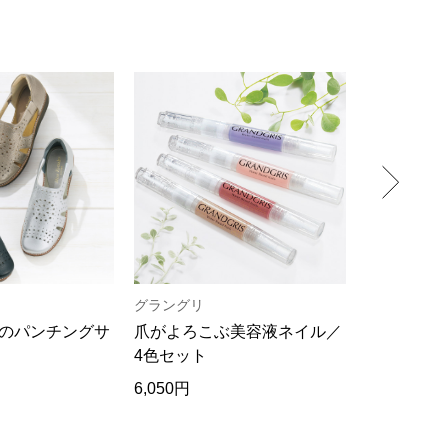
グラングリ
ヘリーハン
のパンチングサ
爪がよろこぶ美容液ネイル／
吸汗速乾･
4色セット
ャツ／2色
6,050円
13,200円