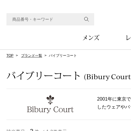
メンズ
レ
TOP
ブランド一覧
バイブリーコート
すべてのメンズアイテム
すべてのレディスアイテム
すべてのホーム&ホビーアイテム
すべてのビューティアイテム
すべてのグルメアイテム
アウター
アウター
家具
フェイスケア
食品
ルーム･アンダーウ
ボトムス
キッチン･テーブル
メイクアップ
頒布会
バイブリーコート
(Bibury Court
ジャケット
ジャケット
テーブル／椅子･座椅子
ルームウェア／パジャマ
スカート
テーブルウェア
コート
コート
収納家具
アンダーウェア
パンツ／スラックス
調理器具
ボディケア
ワイン／ビール／酒
フレグランス
2001年に東
ブルゾン
ブルゾン
その他
その他
ワイド･ガウチョパンツ
キッチン雑貨
したウェアやバ
その他
その他
レギンス／スパッツ
その他
ショート･クロップドパン
ファブリック
バッグ
ヘアケア
その他
その他
その他
トップス
トップス
家電
クッション／座布団
トートバッグ