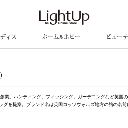
ディス
ホーム&ホビー
ビュー
ェア
ウェア
財布／小物
シューズ
美術･工芸品
定期便
和装
ファッシ
)
財布／コインケース
スリップオン
和装小物
帽子
革小物
レースアップ
その他
マフラー／ス
京で創業。ハンティング、フィッシング、ガーデニングなど英国
ポーチ
パンプス
スカーフ／ス
ッグを提案。ブランド名は英国コッツウォルズ地方の館の名前
その他
スニーカー
手袋
その他
ツ
ブーツ
ベルト
サンダル
靴下
ウオッチ／アクセサリー
その他
サングラス／