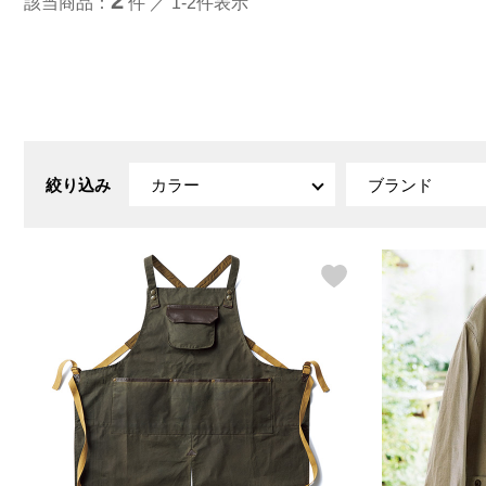
2
該当商品：
件 ／ 1-2件表示
ルーム･アンダーウ
Tシャツ／カットソー
Tシャツ／カットソー
ブランケット／ソファカバー
ハンドバッグ
生活家電
ポロシャツ
ポロシャツ
カーペット／ラグ／マット
ショルダーバッグ
キッチン家電
シャツ
シャツ／ブラウス
寝具
ブリーフケース
ルームウェア／パジャマ
AV機器
トレーナー／パーカ
タンクトップ／キャミソール
カーテン／のれん／簾
クラッチバッグ
アンダーウェア
その他
セーター／カーディガン
トレーナー／パーカ
その他
ボディバッグ
その他
ベスト
セーター
リュック･バックパック
ホビー･キッズ
その他
カーディガン／アンサンブル
ボストンバッグ
生活雑貨
バッグ
絞り込み
カラー
ブランド
ベスト
スーツケース／キャリー
ホビー／玩具
スーツ
その他
ボトムス
インテリアアート･ルームアクセ
トートバッグ
人形／ぬいぐるみ
その他
サリー
ハンドバッグ
光学機器
クロック／気象計
シューズ
パンツ／スラックス
ショルダーバッグ
ステーショナリー
バス･トイレタリー
ワンピース／チュニック
ショート･クロップドパンツ
クラッチバッグ
AVソフト／書籍／図録
ランドリー
デニム
スリップオン
ボディバッグ
アウトドア･スポーツ用品
掃除用品
その他
ワンピース
レースアップ
リュック･バックパック
その他
スリッパ／ルームシューズ
シャツワンピース
スニーカー
ボストンバッグ
防災･防犯用品
チュニック
ブーツ
スーツケース／キャリー
ガーデニング
サンダル
その他
和のインテリア小物
その他
仏具／香