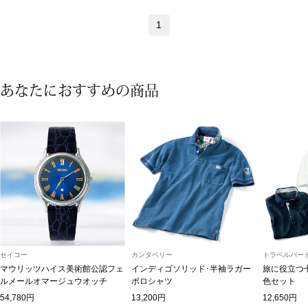
ブランド
その他
1
特集
バッグ
あなたにおすすめの商品
カタログ
トートバッグ
ス
すべて見る
ハンドバッグ
ショルダーバッ
ブリーフケース
セイコー
カンタベリー
トラベルパート
ス／チュニック
クラッチバッグ
マウリッツハイス美術館公認フェ
インディゴソリッド･半袖ラガー
旅に役立つ
ルメールオマージュウオッチ
ポロシャツ
色セット
54,780円
13,200円
12,650円
ボディバッグ