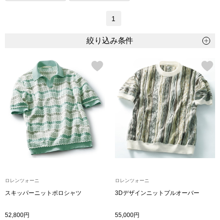
トップス
1
Tシャツ／カッ
絞り込み条件
物
ポロシャツ
／アクセサリー
シャツ
ョン雑貨
トレーナー／パ
セーター／カー
ベスト
ロレンツォーニ
ロレンツォーニ
その他
スキッパーニットポロシャツ
3Dデザインニットプルオーバー
52,800円
55,000円