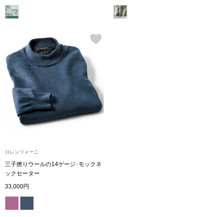
ボトムス
パンツ／スラッ
ショート･クロ
デニム
その他
ロレンツォーニ
ルーム･アン
三子撚りウールの14ゲージ･モックネ
ックセーター
ルームウェア／
33,000円
BOGARD 最新号はこちら
アンダーウェア