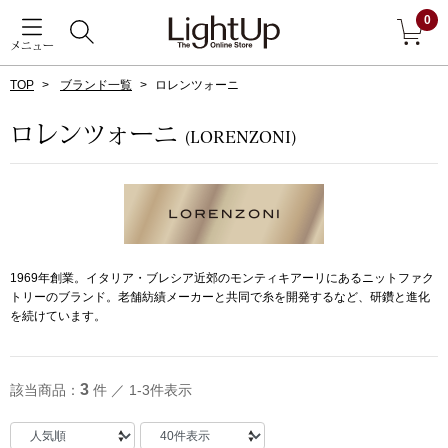
0
メニュー
TOP
ブランド一覧
ロレンツォーニ
戻る
ロレンツォーニ
(LORENZONI)
アウター
すべて見る
ジャケット
コート
1969年創業。イタリア・ブレシア近郊のモンティキアーリにあるニットファク
トリーのブランド。老舗紡績メーカーと共同で糸を開発するなど、研鑽と進化
を続けています。
ブルゾン
アンダーウェア
その他
3
該当商品：
件 ／ 1-3件表示