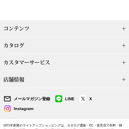
アンダーウェア
リュック･バッ
コンテンツ
ボストンバッグ
スーツケース／
カタログ
物
その他
カスタマーサービス
／アクセサリー
店舗情報
シューズ
ョン雑貨
メールマガジン登録
LINE
X
スリップオン
Instagram
レースアップ
1971年創業のライトアップショッピングは、カタログ通販・EC・直営店で衣料・雑