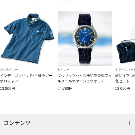
ボトムス
パンツ／スラッ
ショート･クロ
デニム
カンタベリー
セイコー
トラベルパート
その他
インディゴソリッド･半袖ラガー
マウリッツハイス美術館公認フェ
旅に役立つ
ポロシャツ
ルメールオマージュウオッチ
色セット
13,200円
54,780円
12,650円
ルーム･アン
ルームウェア／
コンテンツ
BOGARD 最新号はこちら
アンダーウェア