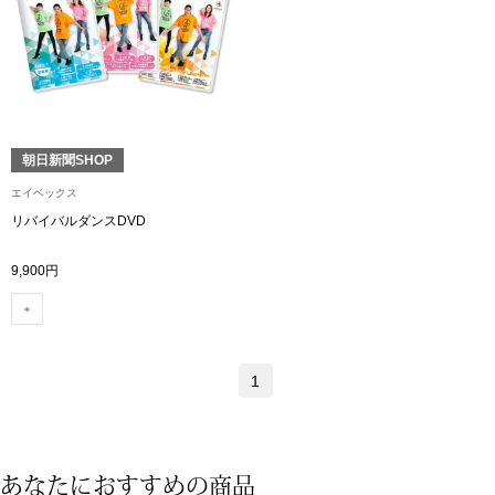
トップス
Tシャツ／カッ
物
ポロシャツ
／アクセサリー
朝日新聞SHOP
シャツ
エイベックス
ョン雑貨
リバイバルダンスDVD
トレーナー／パ
9,900円
セーター／カー
ベスト
1
その他
あなたにおすすめの商品