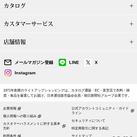
カタログ
ブランド
その他
カスタマーサービス
特集
バッグ
店舗情報
カタログ
トートバッグ
メールマガジン登録
LINE
X
ス
すべて見る
ハンドバッグ
Instagram
ショルダーバッ
1971年創業のライトアップショッピングは、カタログ通販・EC・直営店で衣料・雑
貨・食品を厳選してお届け。日本通信販売協会会員・朝日新聞社グループ企業です。
ブリーフケース
企業情報
公式アカウントコミュニティ・ガイド
ライン
個人情報への取り組み
ス／チュニック
クラッチバッグ
セキュリティについて
カスタマーハラスメントに対する基本
方針
特定商取引に関する表記
ボディバッグ
利用条件
サイトマップ