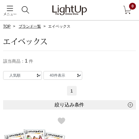
0
メニュー
TOP
ブランド一覧
エイベックス
戻る
エイベックス
アウター
すべて見る
1
該当商品：
件
ジャケット
コート
1
ブルゾン
絞り込み条件
アンダーウェア
その他