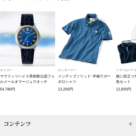
ボトムス
パンツ／スラッ
ショート･クロ
デニム
セイコー
カンタベリー
トラベルパート
その他
マウリッツハイス美術館公認フェ
インディゴソリッド･半袖ラガー
旅に役立つ
ルメールオマージュウオッチ
ポロシャツ
色セット
54,780円
13,200円
12,650円
ルーム･アン
ルームウェア／
コンテンツ
BOGARD 最新号はこちら
アンダーウェア