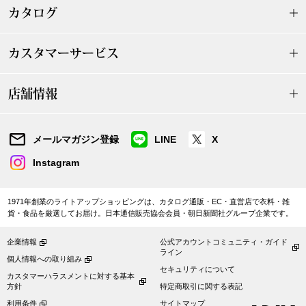
カタログ
ブランド
その他
カスタマーサービス
特集
バッグ
店舗情報
カタログ
トートバッグ
メールマガジン登録
LINE
X
ス
すべて見る
ハンドバッグ
Instagram
ショルダーバッ
1971年創業のライトアップショッピングは、カタログ通販・EC・直営店で衣料・雑
貨・食品を厳選してお届け。日本通信販売協会会員・朝日新聞社グループ企業です。
ブリーフケース
企業情報
公式アカウントコミュニティ・ガイド
ライン
個人情報への取り組み
ス／チュニック
クラッチバッグ
セキュリティについて
カスタマーハラスメントに対する基本
方針
特定商取引に関する表記
ボディバッグ
利用条件
サイトマップ