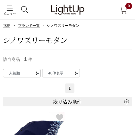
0
メニュー
TOP
ブランド一覧
シノワズリーモダン
戻る
シノワズリーモダン
アウター
すべて見る
1
該当商品：
件
ジャケット
コート
1
ブルゾン
絞り込み条件
アンダーウェア
その他