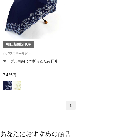
トップス
Tシャツ／カッ
物
ポロシャツ
／アクセサリー
朝日新聞SHOP
シャツ
シノワズリーモダン
ョン雑貨
マーブル刺繍ミニ折りたたみ日傘
トレーナー／パ
7,425円
セーター／カー
ベスト
1
その他
あなたにおすすめの商品