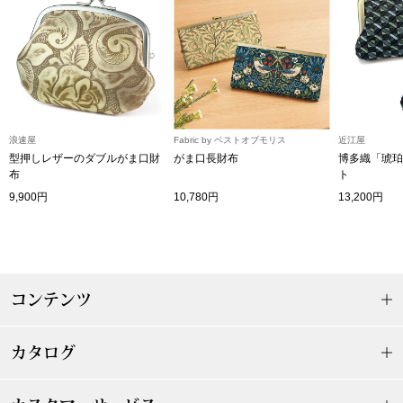
帽子
キッズ
ネクタイ
芸品
マフラー／スヌ
浪速屋
Fabric by ベストオブモリス
近江屋
スカーフ／スト
型押しレザーのダブルがま口財
がま口長財布
博多織「琥珀
布
ト
手袋
9,900円
10,780円
13,200円
ベルト
靴下
コンテンツ
サングラス／メ
カタログ
傘／日傘