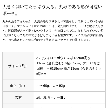
大きく開いてたっぷり入る。丸みのある形が可愛い
アンダーウェア
リュック･バッ
ポーチ。
丸みのあるフォルムが、人気のモリス柄をより可愛らしい印象にしているがま
ボストンバッグ
口ポーチ。マチが広い下膨れのポーチは、見た目以上にたっぷりと物が入りま
す。開口部が大きく開く使いやすさは、がま口ならでは。物を入れていない時
には薄くなって鞄の中でかさばりにくい点も魅力です。メイク用品や常備薬な
スーツケース／
ど、持ち歩きたい小物に合わせて使える大小セットでお届けします。
物
その他
小（ウィローボウ）＝横13cm×高さ
／アクセサリー
11cm（金具含む）×幅6.5cm、大（いちご
サイズ（約）
泥棒）＝横18cm×高さ13cm（金具含む）×
シューズ
幅9cm
ョン雑貨
スリップオン
重さ（約）
小＝60g、大＝92g
レースアップ
素材
綿、裏地＝レーヨン