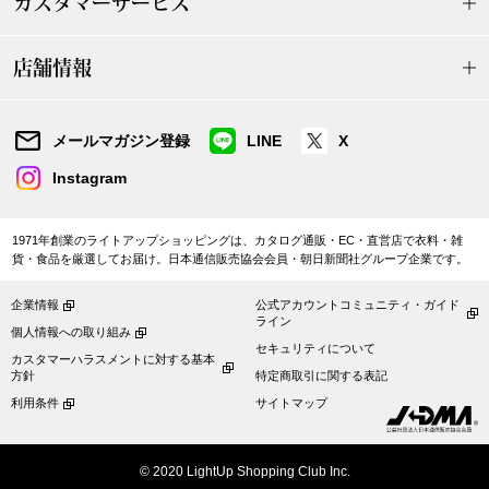
カスタマーサービス
〈セイコー〉マウリッツハイス美術館公認フェ
その他
ルメールオマージュウオッチ
店舗情報
ブランド
和装
メールマガジン登録
LINE
X
特集
Instagram
和装小物
1971年創業のライトアップショッピングは、カタログ通販・EC・直営店で衣料・雑
その他
貨・食品を厳選してお届け。日本通信販売協会会員・朝日新聞社グループ企業です。
ティ
すべて見る
企業情報
公式アカウントコミュニティ・ガイド
ケア
ライン
個人情報への取り組み
その他
セキュリティについて
カスタマーハラスメントに対する基本
方針
特定商取引に関する表記
ア
利用条件
サイトマップ
おすすめブラ
© 2020 LightUp Shopping Club Inc.