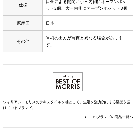
スニーカー
口金による開閉／小＝内側にオープンポケ
仕様
ット2個、大＝内側にオープンポケット3個
ブーツ
原産国
日本
サンダル
※柄の出方が写真と異なる場合がありま
その他
す。
その他
財布／小物
財布／コインケ
ウィリアム・モリスのテキスタイルを軸として、生活を魅力的にする製品を届
けているブランド。
革小物
このブランドの商品一覧へ
Miss Kyouko／ミスキョウコ
ポーチ
ブランド