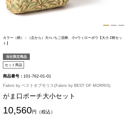
トップス
Tシャツ／カッ
物
ポロシャツ
カラー（柄）：（左から）大=いちご泥棒、小=ウィローボウ【大小 2柄セッ
／アクセサリー
ト】
シャツ
当社限定商品
ョン雑貨
セット商品
トレーナー／パ
商品番号：
101-762-01-01
セーター／カー
Fabric by ベストオブモリス(Fabric by BEST OF MORRIS)
がま口ポーチ大小セット
ベスト
10,560
円
（税込）
その他