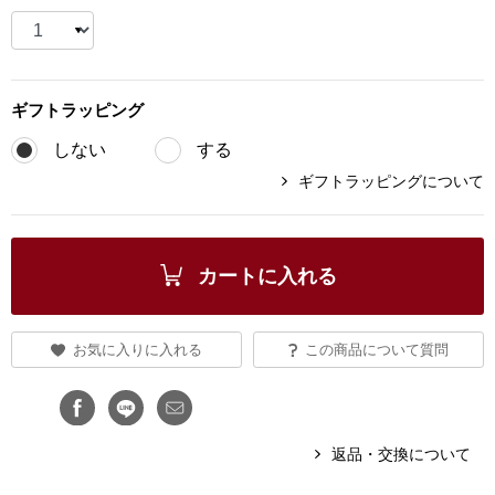
ブランド
その他
特集
ギフト
ラッピング
バッグ
しない
する
カタログ
ギフトラッピングについて
トートバッグ
ス
すべて見る
ハンドバッグ
カートに入れる
ショルダーバッ
お気に入りに入れる
この商品について質問
ブリーフケース
ス／チュニック
クラッチバッグ
返品・交換について
ボディバッグ