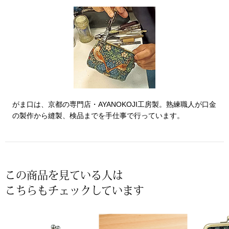
その他
特集
ウオッチ／ア
ホビー
すべて見る
ウオッチ
がま口は、京都の専門店・AYANOKOJI工房製。熟練職人が口金
ネックレス
の製作から縫製、検品までを手仕事で行っています。
ック
ブレスレット
その他
この商品を見ている人は
･テーブルウェア
こちらもチェックしています
ファッション