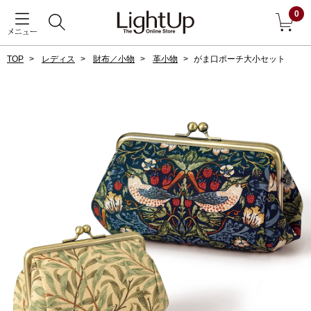
0
メニュー
TOP
レディス
財布／小物
革小物
がま口ポーチ大小セット
戻る
アウター
すべて見る
ジャケット
コート
ブルゾン
アンダーウェア
その他