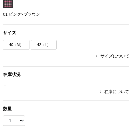
ボトムス
01 ピンク×ブラウン
パンツ／スラッ
サイズ
ショート･クロ
40（M）
42（L）
デニム
サイズについて
その他
在庫状況
－
在庫について
ルーム･アン
数量
ルームウェア／
BOGARD 最新号はこちら
アンダーウェア