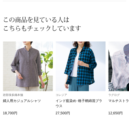
〈セイコー〉マウリッツハイス美術館公認フェ
その他
ルメールオマージュウオッチ
この商品を見ている人は
こちらもチェックしています
ブランド
和装
特集
和装小物
その他
ティ
すべて見る
ケア
その他
岩部保多織本舗
コレジア
ラグログ
ア
婦人用カジュアルシャツ
インド藍染め･格子柄綿混ブラ
マルチストラ
ウス
おすすめブラ
18,700円
27,500円
12,650円