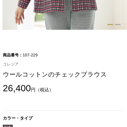
トップス
Tシャツ／カッ
物
ポロシャツ
／アクセサリー
シャツ
商品番号：
107-229
ョン雑貨
コレジア
トレーナー／パ
ウールコットンのチェックブラウス
セーター／カー
26,400
円
（税込）
ベスト
その他
カラー・タイプ