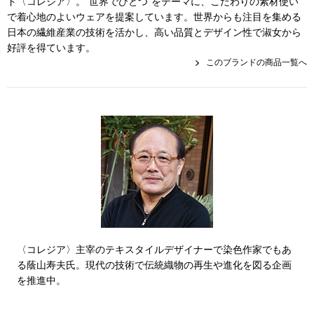
ド〈コレジア〉。“世界でひとつ”をテーマに、こだわりの素材使い
帽子
キッズ
で着心地のよいウェアを提案しています。世界からも注目を集める
日本の繊維産業の技術を活かし、高い品質とデザイン性で淑女から
ネクタイ
芸品
好評を得ています。
このブランドの商品一覧へ
マフラー／スヌ
スカーフ／スト
手袋
ベルト
靴下
〈コレジア〉主宰のテキスタイルデザイナーで染色作家でもあ
る蔭山寿夫氏。現代の技術で伝統織物の再生や進化を図る企画
サングラス／メ
を推進中。
傘／日傘