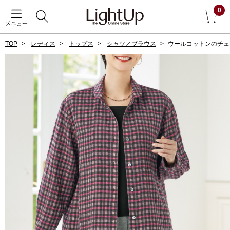
0
メニュー
TOP
レディス
トップス
シャツ／ブラウス
ウールコットンのチェ
戻る
アウター
すべて見る
ジャケット
コート
ブルゾン
アンダーウェア
その他