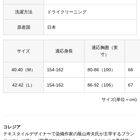
その他
洗濯方法
ドライクリーニング
特集
原産国
日本
ウオッチ／ア
ホビー
すべて見る
適応胸囲（実
ウオッチ
サイズ
適応身長
寸）
ネックレス
40:40（M）
154-162
80-86（100）
66
ック
ブレスレット
42:42（L）
154-162
86-92（106）
67
その他
サイズ(単位＝cm)
･テーブルウェア
ファッション
コレジア
テキスタイルデザイナーで染織作家の蔭山寿夫氏が主宰するブラン