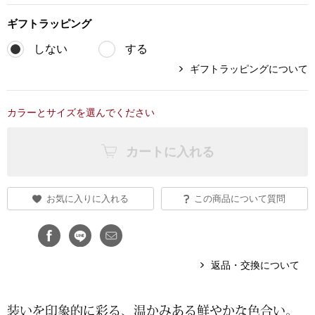
ブランド
ギフト
ラッピング
その他
しない
する
特集
ギフトラッピングについて
バッグ
カタログ
カラーとサイズを選んでください
トートバッグ
カートに入れる
ス
すべて見る
ハンドバッグ
ショルダーバッ
お気に入りに入れる
この商品について質問
ブリーフケース
返品・交換について
ス／チュニック
クラッチバッグ
ボディバッグ
装いを印象的に彩る、温かみある鮮やかな色合い。