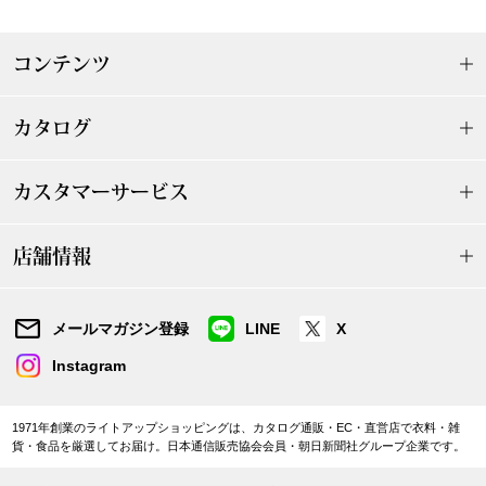
ザ･ノース･フ
ップ
ヘリーハンセン
コンテンツ
ンス
カンタベリー
カタログ
金谷製靴
カスタマーサービス
ヘンリーコット
店舗情報
おすすめ特集
メールマガジン登録
LINE
X
Instagram
【特集】Trave
1971年創業のライトアップショッピングは、カタログ通販・EC・直営店で衣料・雑
【特集】cante
貨・食品を厳選してお届け。日本通信販売協会会員・朝日新聞社グループ企業です。