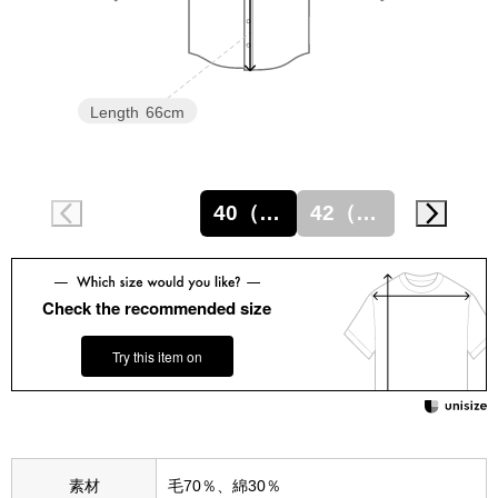
スニーカー
ブーツ
Length
66cm
サンダル
その他
40（M）
42（L）
財布／小物
Check the recommended size
財布／コインケ
Try this item on
革小物
Miss Kyouko／ミスキョウコ
ポーチ
素材
毛70％、綿30％
ブランド