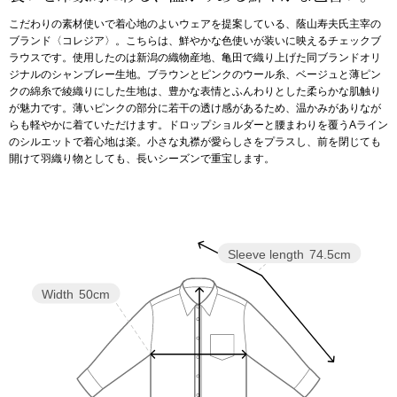
こだわりの素材使いで着心地のよいウェアを提案している、蔭山寿夫氏主宰の
アンダーウェア
リュック･バッ
ブランド〈コレジア〉。こちらは、鮮やかな色使いが装いに映えるチェックブ
ラウスです。使用したのは新潟の織物産地、亀田で織り上げた同ブランドオリ
ジナルのシャンブレー生地。ブラウンとピンクのウール糸、ベージュと薄ピン
ボストンバッグ
クの綿糸で綾織りにした生地は、豊かな表情とふんわりとした柔らかな肌触り
が魅力です。薄いピンクの部分に若干の透け感があるため、温かみがありなが
らも軽やかに着ていただけます。ドロップショルダーと腰まわりを覆うAライン
スーツケース／
のシルエットで着心地は楽。小さな丸襟が愛らしさをプラスし、前を閉じても
開けて羽織り物としても、長いシーズンで重宝します。
物
その他
／アクセサリー
Sleeve length
74.5cm
シューズ
ョン雑貨
Width
50cm
スリップオン
レースアップ