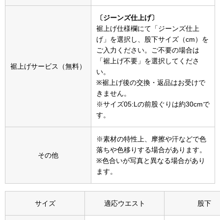
帽子
キッズ
〔ジーンズ仕上げ〕
ネクタイ
裾上げ仕様欄にて「ジーンズ仕上
芸品
げ」を選択し、股下サイズ（cm）を
ご入力ください。ご不要の場合は
マフラー／スヌ
「裾上げ不要」を選択してくださ
裾上げサービス（無料）
い。
スカーフ／スト
※裾上げ後の交換・返品はお受けで
きません。
※サイズ05:Lの前股ぐりは約30cmで
手袋
す。
ベルト
※素材の特性上、摩擦や汗などで色
落ちや色移りする場合があります。
その他
靴下
※色合いが写真と異なる場合があり
ます。
サングラス／メ
サイズ
適応ウエスト
股下
傘／日傘