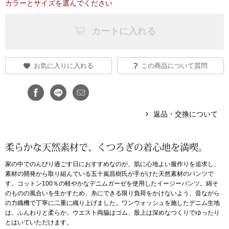
カラーとサイズを選んでください
アンダーウェア
リュック･バッ
カートに入れる
ボストンバッグ
お気に入りに入れる
この商品について質問
スーツケース／
物
その他
返品・交換について
／アクセサリー
柔らかな天然素材で、くつろぎの着心地を満喫。
シューズ
ョン雑貨
家の中でのんびり過ごす日におすすめなのが、肌に心地よい服作りを追求し、
素材の開発から取り組んでいる五十嵐昌樹氏が手がけた天然素材のパンツで
スリップオン
す。コットン100％の軽やかなデニムガーゼを使用したイージーパンツ。綿そ
のものの風合いを生かすため、糸にできる限り負荷をかけないよう、昔ながら
の力織機で丁寧に二重に織り上げました。ワンウォッシュを施したデニム生地
レースアップ
は、ふんわりと柔らか。ウエスト両脇はゴム、股上は深めなつくりでゆったり
とはいていただけます。