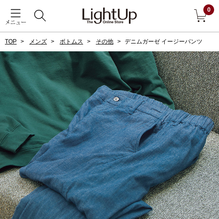
0
メニュー
TOP
メンズ
ボトムス
その他
デニムガーゼ イージーパンツ
戻る
アウター
すべて見る
ジャケット
コート
ブルゾン
アンダーウェア
その他