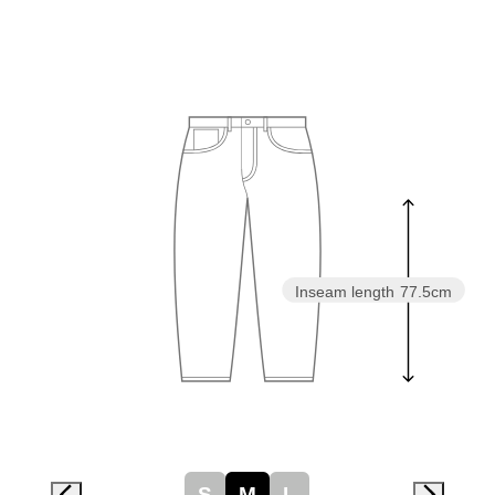
スニーカー
ブーツ
サンダル
その他
財布／小物
Inseam length
77.5cm
財布／コインケ
革小物
Miss Kyouko／ミスキョウコ
ポーチ
ブランド
S
M
L