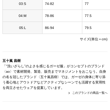
03:S
74-82
77
〈セイコー〉マウリッツハイス美術館公認フェ
その他
ルメールオマージュウオッチ
04:M
78-86
77.5
ブランド
05:L
86-94
79.5
和装
サイズ(単位＝cm)
特集
和装小物
その他
ティ
すべて見る
五十嵐 昌樹
「“洗いざらし”のよさを感じるガーゼ服」がコンセプトのブランド
〈ao〉で素材開発、製造、販売までマネジメントをおこなう。自身
ケア
その他
の名を冠したブランド〈五十嵐昌樹〉では、ガーゼの身体に寄り添
う着心地とアウトドアなどアクティブなシーンでも活躍する実用性
ア
を両立させたウェアを提案しています。
このブランドの商品一覧へ
おすすめブラ