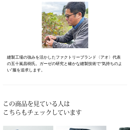
ザ･ノース･フ
ップ
ヘリーハンセン
ンス
カンタベリー
金谷製靴
縫製工場の強みを活かしたファクトリーブランド〈アオ〉代表
ヘンリーコット
の五十嵐昌樹氏。ガーゼの研究と確かな縫製技術で“気持ちのよ
い”服を追求します。
おすすめ特集
【特集】Trave
この商品を見ている人は
こちらもチェックしています
【特集】cante