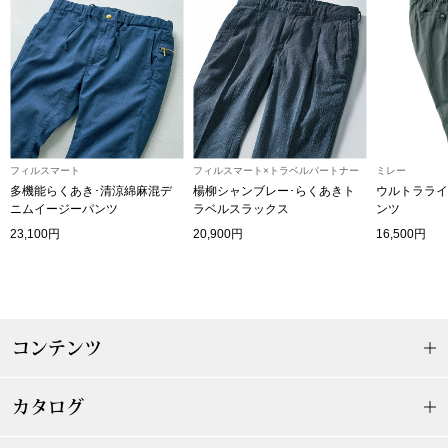
【特集】HELL
おすすめカタ
Salon de GRANDGRIS
BOGARD August
フィルスマート
フィルスマート×トラベルパートナー
ミレー
多機能らくあき･清涼綿麻混デ
楊柳シャンブレー･らくあきト
ウルトラライ
ブランド
BOGARD July 2
ニムイージーパンツ
ラベルスラックス
ンツ
23,100円
20,900円
16,500円
特集
RUGLOG 2026 
すべて見る
アウター
コンテンツ
ジャケット
カタログ
ビール／酒
コート