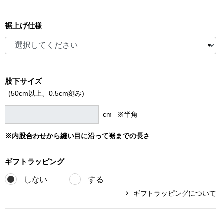
ブランド
その他
裾上げ仕様
特集
バッグ
カタログ
股下サイズ
トートバッグ
(50cm以上、
0.5cm刻み)
ス
すべて見る
ハンドバッグ
cm ※半角
※内股合わせから縫い目に沿って裾までの長さ
ショルダーバッ
ギフト
ラッピング
ブリーフケース
しない
する
ス／チュニック
クラッチバッグ
ギフトラッピングについて
ボディバッグ