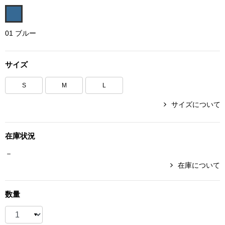
ボトムス
01 ブルー
パンツ／スラッ
サイズ
ショート･クロ
S
M
L
デニム
サイズについて
その他
在庫状況
－
ルーム･アン
在庫について
ルームウェア／
数量
BOGARD 最新号はこちら
アンダーウェア