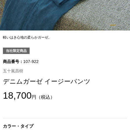
トップス
Tシャツ／カッ
物
ポロシャツ
軽いはき心地の柔らかガーゼ。
／アクセサリー
シャツ
当社限定商品
ョン雑貨
商品番号：
107-922
トレーナー／パ
五十嵐昌樹
デニムガーゼ イージーパンツ
セーター／カー
18,700
円
（税込）
ベスト
その他
カラー・タイプ