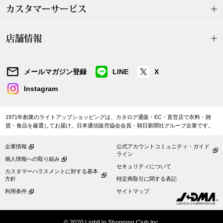
カスタマーサービス
ブルゾン
店舗情報
その他
メールマガジン登録
LINE
X
Instagram
トップス
1971年創業のライトアップショッピングは、カタログ通販・EC・直営店で衣料・雑
Tシャツ／カッ
貨・食品を厳選してお届け。日本通信販売協会会員・朝日新聞社グループ企業です。
企業情報
公式アカウントコミュニティ・ガイド
ポロシャツ
ライン
個人情報への取り組み
セキュリティについて
カスタマーハラスメントに対する基本
シャツ／ブラウ
方針
特定商取引に関する表記
利用条件
サイトマップ
タンクトップ／
© 2020 LightUp Shopping Club Inc.