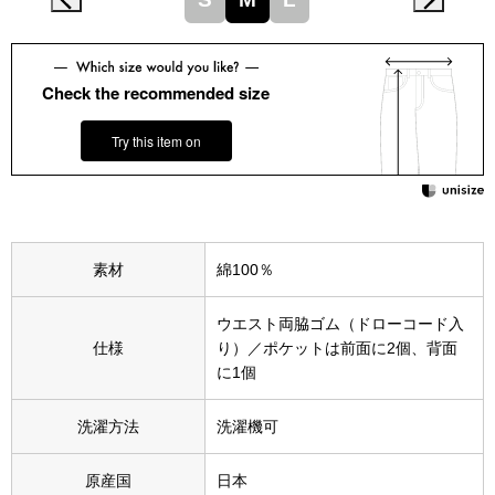
その他
特集
Check the recommended size
ウオッチ／ア
Try this item on
ホビー
すべて見る
ウオッチ
ネックレス
ック
素材
綿100％
ブレスレット
ウエスト両脇ゴム（ドローコード入
その他
仕様
り）／ポケットは前面に2個、背面
に1個
･テーブルウェア
洗濯方法
洗濯機可
ファッション
原産国
日本