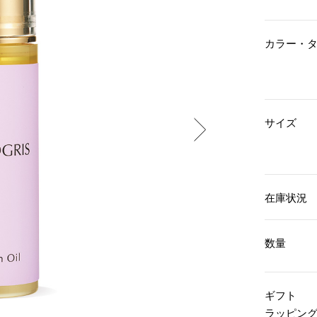
傘／日傘
ェア
ウオッチ
その他
財布／小物
ネックレス
カラー・
ブレスレット
和装
その他
財布／コインケース
革小物
ポーチ
着物／浴衣
ファッション雑貨
その他
和装小物
サイズ
バッグ
その他
帽子
ウオッチ／アクセサリー
ネクタイ
その他
マフラー／スヌード
スカーフ／ストール
ウオッチ
在庫状況
手袋
ネックレス
ベルト
ブレスレット
靴下
リング
数量
サングラス／メガネ
イヤリング／ピアス
バッグ
傘／日傘
ブローチ
その他
その他
ギフト
ラッピン