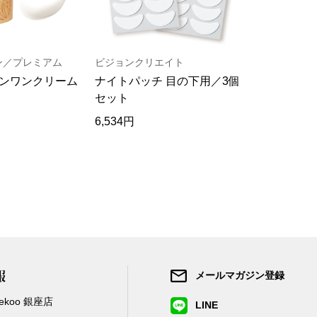
ン／プレミアム
ビジョンクリエイト
グラングリ
ンワンクリーム
ナイトパッチ 目の下用／3個
ライスブラ
セット
圧搾／2本
6,534円
12,870円
報
メールマガジン登録
/Zekoo 銀座店
LINE