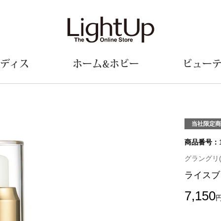
ディス
ホーム&ホビー
ビュー
ェア
ウェア
財布／小物
シューズ
美術･工芸品
定期便
和装
ファッシ
当社限定商
商品番号：
財布／コインケース
スリップオン
和装小物
帽子
革小物
レースアップ
その他
マフラー／ス
グラングリ(G
ポーチ
パンプス
スカーフ／ス
ライスブ
その他
スニーカー
手袋
その他
ツ
ブーツ
ベルト
7,150
サンダル
靴下
ウオッチ／アクセサリー
その他
サングラス／