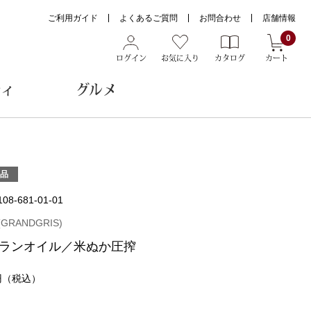
ご利用ガイド
よくあるご質問
お問合わせ
店舗情報
0
ログイン
お気に入り
カタログ
カート
ティ
グルメ
ョン雑貨
品
108-681-01-01
ヌード
RANDGRIS)
トール
ランオイル／米ぬか圧搾
円
（税込）
メガネ