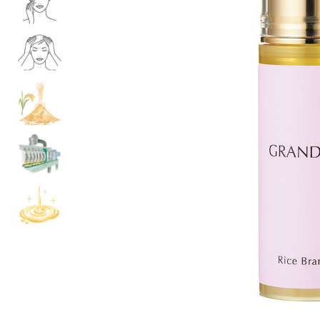
ルーム･アンダーウ
Tシャツ／カットソー
Tシャツ／カットソー
ブランケット／ソファカバー
ハンドバッグ
生活家電
ポロシャツ
ポロシャツ
カーペット／ラグ／マット
ショルダーバッグ
キッチン家電
シャツ
シャツ／ブラウス
寝具
ブリーフケース
ルームウェア／パジャマ
AV機器
トレーナー／パーカ
タンクトップ／キャミソール
カーテン／のれん／簾
クラッチバッグ
アンダーウェア
その他
セーター／カーディガン
トレーナー／パーカ
その他
ボディバッグ
その他
ベスト
セーター
リュック･バックパック
ホビー･キッズ
その他
カーディガン／アンサンブル
ボストンバッグ
生活雑貨
バッグ
ベスト
スーツケース／キャリー
ホビー／玩具
スーツ
その他
ボトムス
インテリアアート･ルームアクセ
トートバッグ
人形／ぬいぐるみ
その他
サリー
ハンドバッグ
光学機器
クロック／気象計
シューズ
パンツ／スラックス
ショルダーバッグ
ステーショナリー
バス･トイレタリー
ワンピース／チュニック
ショート･クロップドパンツ
クラッチバッグ
AVソフト／書籍／図録
ランドリー
デニム
スリップオン
ボディバッグ
アウトドア･スポーツ用品
掃除用品
その他
ワンピース
レースアップ
リュック･バックパック
その他
スリッパ／ルームシューズ
シャツワンピース
スニーカー
ボストンバッグ
防災･防犯用品
チュニック
ブーツ
スーツケース／キャリー
ガーデニング
サンダル
その他
和のインテリア小物
その他
仏具／香