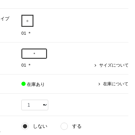
【特集】〈セイコー〉マウリッ
Miss Kyouko／ミスキョウコ
Salon de GRANDGRIS
【特集】食彩倶楽部
ツハイス美術館公認フェルメー
タイプ
おすすめブランド
おすすめブランド
おすすめブランド
ルオマージュウオッチ
01 ＊
BOGARD 最新号はこちら
リネアフレスコ
ベキュア グラン／プレミアム
食彩倶楽部
おすすめブランド
ヤッコマリカルド
メイクプロポーション
おすすめブランド
＊
セイコー
銀座花菱
ネイチャーマジック
おすすめ特集
ソニー
ミスキョウコ
かづきれいこ
01 ＊
サイズについて
ザ･ノース･フェイス
コラントッテ
ベアー
レフィーネ
【特集】〈銀座 梅林〉国産ヒレ肉
ヘリーハンセン
の特製カツ丼の具
Fabric by ベストオブモリス
カンタベリー
在庫について
在庫あり
フェイラー
【特集】ご飯のお供
金谷製靴
おすすめ特集
おすすめ特集
【特集】おうちご飯、おうち飲み
ヘンリーコットンズ
【特集】ゆったりサイズ for Ladies
【特集】当社限定ビューティーアイ
おすすめ特集
テム
【特集】ベーシックアイテム for
おすすめ特集
Ladies
【特集】VECUA GRAND PREMIUM
【特集】William Morris／ウィリア
しない
する
ム･モリス
【特集】〈ロングウォーク〉カラフ
【特集】五島の椿
グ