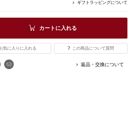
【特集】Travel Partner／トラベル
ギフトラッピングについて
ルボタンのアルパカ混ニット
【特集】使いやすさを追求した 防
パートナー
災用品
【特集】canterbury／カンタベリー
【特集】ギフトセレクション
【特集】HELLY HANSEN／ヘリー
カートに入れる
ハンセン
お気に入りに入れる
この商品について質問
おすすめカタログ
返品・交換について
BOGARD August 2026 vol.181
BOGARD July 2026 vol.180
RUGLOG 2026 Summer Vol.30