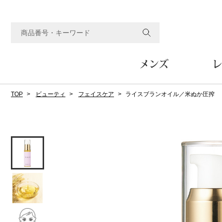
メンズ
レ
TOP
ビューティ
フェイスケア
ライスブランオイル／米ぬか圧搾
すべてのメンズアイテム
すべてのレディスアイテム
すべてのホーム&ホビーアイテム
すべてのビューティアイテム
すべてのグルメアイテム
アウター
アウター
家具
フェイスケア
食品
ルーム･アンダーウ
ボトムス
キッチン･テーブル
メイクアップ
頒布会
ジャケット
ジャケット
テーブル／椅子･座椅子
ルームウェア／パジャマ
スカート
テーブルウェア
コート
コート
収納家具
アンダーウェア
パンツ／スラックス
調理器具
ボディケア
ワイン／ビール／酒
フレグランス
ブルゾン
ブルゾン
その他
その他
ワイド･ガウチョパンツ
キッチン雑貨
その他
その他
レギンス／スパッツ
その他
ショート･クロップドパン
ファブリック
バッグ
ヘアケア
その他
その他
その他
トップス
トップス
家電
クッション／座布団
トートバッグ