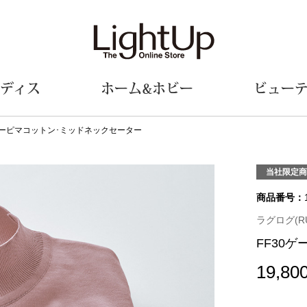
ディス
ホーム&ホビー
ビュー
･スーピマコットン･ミッドネックセーター
ェア
ウェア
財布／小物
シューズ
美術･工芸品
定期便
和装
ファッシ
当社限定商
商品番号：
財布／コインケース
スリップオン
和装小物
帽子
革小物
レースアップ
その他
マフラー／ス
ラグログ(R
ポーチ
パンプス
スカーフ／ス
FF30
その他
スニーカー
手袋
その他
ツ
ブーツ
ベルト
19,80
サンダル
靴下
ウオッチ／アクセサリー
その他
サングラス／