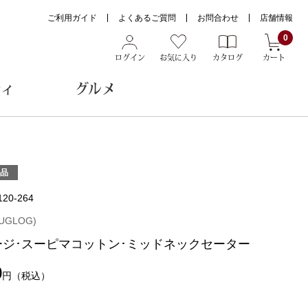
ご利用ガイド
よくあるご質問
お問合わせ
店舗情報
0
ログイン
お気に入り
カタログ
カート
ティ
グルメ
ョン雑貨
品
120-264
ヌード
UGLOG)
トール
ゲージ･スーピマコットン･ミッドネックセーター
0
円
（税込）
メガネ