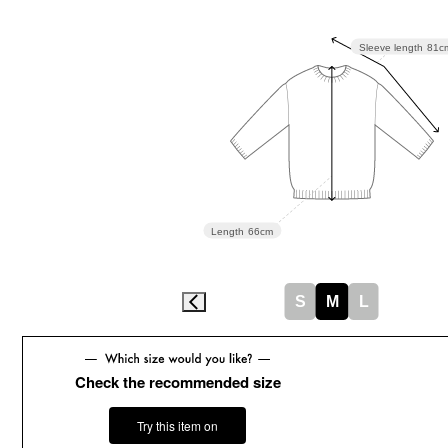
Sleeve length
81c
Length
66cm
S
M
L
Check the recommended size
Try this item on