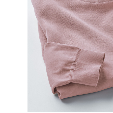
ルーム･アンダーウ
Tシャツ／カットソー
Tシャツ／カットソー
ブランケット／ソファカバー
ハンドバッグ
生活家電
ポロシャツ
ポロシャツ
カーペット／ラグ／マット
ショルダーバッグ
キッチン家電
シャツ
シャツ／ブラウス
寝具
ブリーフケース
ルームウェア／パジャマ
AV機器
トレーナー／パーカ
タンクトップ／キャミソール
カーテン／のれん／簾
クラッチバッグ
アンダーウェア
その他
セーター／カーディガン
トレーナー／パーカ
その他
ボディバッグ
その他
ベスト
セーター
リュック･バックパック
ホビー･キッズ
その他
カーディガン／アンサンブル
ボストンバッグ
生活雑貨
バッグ
ベスト
スーツケース／キャリー
ホビー／玩具
スーツ
その他
ボトムス
インテリアアート･ルームアクセ
トートバッグ
人形／ぬいぐるみ
その他
サリー
ハンドバッグ
光学機器
クロック／気象計
シューズ
パンツ／スラックス
ショルダーバッグ
ステーショナリー
バス･トイレタリー
ワンピース／チュニック
ショート･クロップドパンツ
クラッチバッグ
AVソフト／書籍／図録
ランドリー
デニム
スリップオン
ボディバッグ
アウトドア･スポーツ用品
掃除用品
その他
ワンピース
レースアップ
リュック･バックパック
その他
スリッパ／ルームシューズ
シャツワンピース
スニーカー
ボストンバッグ
防災･防犯用品
チュニック
ブーツ
スーツケース／キャリー
ガーデニング
サンダル
その他
和のインテリア小物
その他
仏具／香