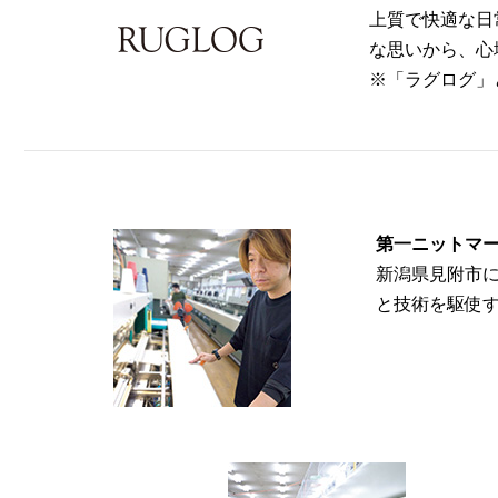
上質で快適な日
な思いから、心
※「ラグログ」
第一ニットマー
新潟県見附市
と技術を駆使