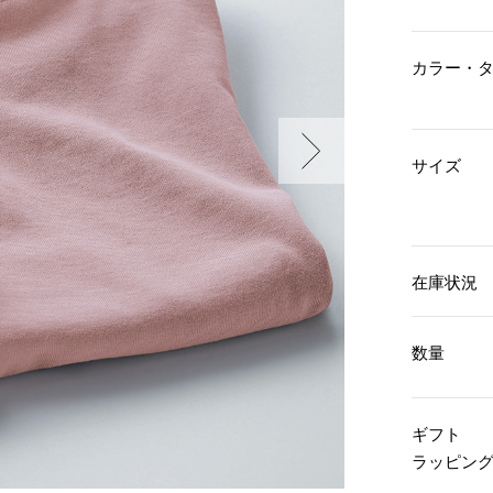
傘／日傘
ェア
ウオッチ
その他
財布／小物
ネックレス
カラー・
ブレスレット
和装
その他
財布／コインケース
革小物
ポーチ
着物／浴衣
ファッション雑貨
サイズ
その他
和装小物
バッグ
その他
帽子
ウオッチ／アクセサリー
ネクタイ
その他
マフラー／スヌード
在庫状況
スカーフ／ストール
ウオッチ
手袋
ネックレス
ベルト
ブレスレット
数量
靴下
リング
サングラス／メガネ
イヤリング／ピアス
バッグ
傘／日傘
ブローチ
ギフト
その他
その他
ラッピン