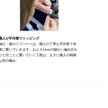
職人が手作業でトッピング
袖口・裾のリブパーツは、職人の丁寧な手作業で本
体に繋いでいきます。およそ1mmの細かい編み目を
ひと目ごとに繋いでいく工程は、まさに職人の精緻
な技の極み。