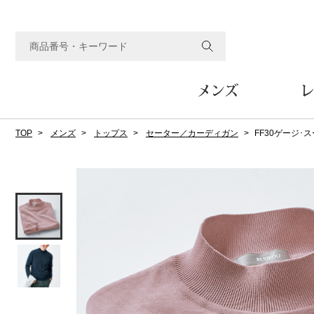
メンズ
レ
TOP
メンズ
トップス
セーター／カーディガン
FF30ゲージ
すべてのメンズアイテム
すべてのレディスアイテム
すべてのホーム&ホビーアイテム
すべてのビューティアイテム
すべてのグルメアイテム
アウター
アウター
家具
フェイスケア
食品
ルーム･アンダーウ
ボトムス
キッチン･テーブル
メイクアップ
頒布会
ジャケット
ジャケット
テーブル／椅子･座椅子
ルームウェア／パジャマ
スカート
テーブルウェア
コート
コート
収納家具
アンダーウェア
パンツ／スラックス
調理器具
ボディケア
ワイン／ビール／酒
フレグランス
ブルゾン
ブルゾン
その他
その他
ワイド･ガウチョパンツ
キッチン雑貨
その他
その他
レギンス／スパッツ
その他
ショート･クロップドパン
ファブリック
バッグ
ヘアケア
その他
その他
その他
トップス
トップス
家電
クッション／座布団
トートバッグ