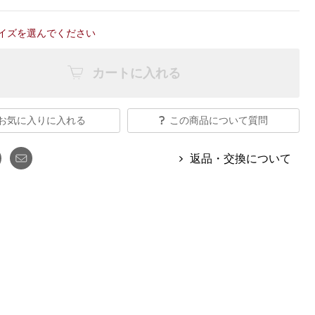
【特集】Travel Partner／トラベル
ルボタンのアルパカ混ニット
【特集】使いやすさを追求した 防
パートナー
災用品
イズを選んでください
【特集】canterbury／カンタベリー
【特集】ギフトセレクション
【特集】HELLY HANSEN／ヘリー
カートに入れる
ハンセン
お気に入りに入れる
この商品について質問
おすすめカタログ
BOGARD August 2026 vol.181
返品・交換について
BOGARD July 2026 vol.180
RUGLOG 2026 Summer Vol.30