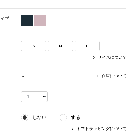
【特集】〈セイコー〉マウリッ
Miss Kyouko／ミスキョウコ
Salon de GRANDGRIS
【特集】食彩倶楽部
ツハイス美術館公認フェルメー
タイプ
おすすめブランド
おすすめブランド
おすすめブランド
ルオマージュウオッチ
BOGARD 最新号はこちら
リネアフレスコ
ベキュア グラン／プレミアム
食彩倶楽部
おすすめブランド
ヤッコマリカルド
メイクプロポーション
S
M
L
おすすめブランド
セイコー
銀座花菱
ネイチャーマジック
サイズについて
おすすめ特集
ソニー
ミスキョウコ
かづきれいこ
ザ･ノース･フェイス
コラントッテ
ベアー
レフィーネ
【特集】〈銀座 梅林〉国産ヒレ肉
ヘリーハンセン
在庫について
－
の特製カツ丼の具
Fabric by ベストオブモリス
カンタベリー
フェイラー
【特集】ご飯のお供
金谷製靴
おすすめ特集
おすすめ特集
【特集】おうちご飯、おうち飲み
ヘンリーコットンズ
【特集】ゆったりサイズ for Ladies
【特集】当社限定ビューティーアイ
おすすめ特集
テム
【特集】ベーシックアイテム for
しない
する
おすすめ特集
Ladies
【特集】VECUA GRAND PREMIUM
【特集】William Morris／ウィリア
グ
ム･モリス
ギフトラッピングについて
【特集】〈ロングウォーク〉カラフ
【特集】五島の椿