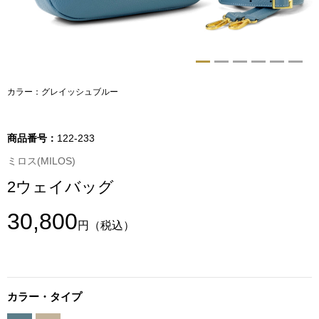
トップス
Tシャツ／カッ
物
ポロシャツ
カラー：グレイッシュブルー
／アクセサリー
シャツ
商品番号：
122-233
ョン雑貨
ミロス(MILOS)
トレーナー／パ
2ウェイバッグ
セーター／カー
30,800
円
（税込）
ベスト
その他
カラー・タイプ