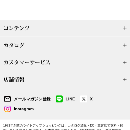
その他
特集
コンテンツ
ウオッチ／ア
ホビー
すべて見る
ウオッチ
カタログ
ネックレス
カスタマーサービス
ック
ブレスレット
店舗情報
その他
メールマガジン登録
LINE
X
･テーブルウェア
Instagram
ファッション
1971年創業のライトアップショッピングは、カタログ通販・EC・直営店で衣料・雑