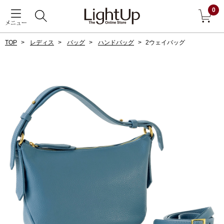
0
メニュー
TOP
レディス
バッグ
ハンドバッグ
2ウェイバッグ
戻る
アウター
すべて見る
ジャケット
コート
ブルゾン
アンダーウェア
その他