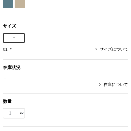
ボトムス
パンツ／スラッ
サイズ
＊
ショート･クロ
01 ＊
サイズについて
デニム
在庫状況
その他
－
在庫について
ルーム･アン
数量
ルームウェア／
BOGARD 最新号はこちら
アンダーウェア