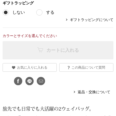
ギフト
ラッピング
ブランド
その他
しない
する
ギフトラッピングについて
特集
バッグ
カラーとサイズを選んでください
カタログ
トートバッグ
カートに入れる
ス
すべて見る
ハンドバッグ
お気に入りに入れる
この商品について質問
ショルダーバッ
ブリーフケース
返品・交換について
ス／チュニック
クラッチバッグ
旅先でも日常でも大活躍の2ウェイバッグ。
ボディバッグ