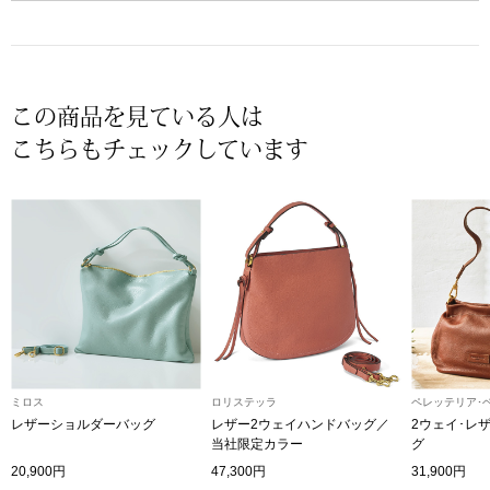
スニーカー
ブーツ
この商品を見ている人は
サンダル
こちらもチェックしています
その他
財布／小物
財布／コインケ
革小物
ミロス
ロリステッラ
ペレッテリア･
レザーショルダーバッグ
レザー2ウェイハンドバッグ／
2ウェイ･レ
Miss Kyouko／ミスキョウコ
当社限定カラー
グ
ポーチ
20,900円
47,300円
31,900円
ブランド