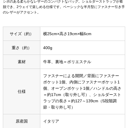
シボのある柔らかなレザーのコンパクトなバッグ。ショルダーストラップが着
脱でき、2ウェイで楽しめる仕様です。ベーシックな半月型にファスナー引き手
アンダーウェア
のレザーがアクセント。
リュック･バッ
ボストンバッグ
サイズ（約）
横25cm×高さ19cm×幅6cm
スーツケース／
重さ（約）
400g
物
その他
素材
牛革、裏地＝ポリエステル
／アクセサリー
ファスナーによる開閉／背面にファスナー
ポケット1個、内側にファスナーポケット1
シューズ
個、オープンポケット1個／ハンドルの高さ
ョン雑貨
仕様
＝約17cm（取り外し可）、ショルダースト
スリップオン
ラップの長さ＝約127～139cm（5段階調
節・取り外し可）
レースアップ
原産国
イタリア