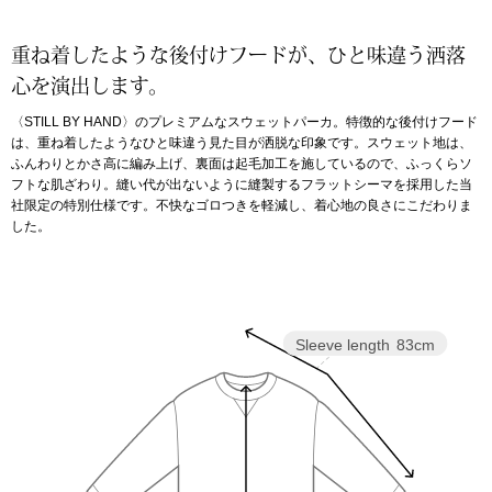
アンダーウェア
リュック･バッ
重ね着したような後付けフードが、ひと味違う洒落
心を演出します。
ボストンバッグ
〈STILL BY HAND〉のプレミアムなスウェットパーカ。特徴的な後付けフード
は、重ね着したようなひと味違う見た目が洒脱な印象です。スウェット地は、
ふんわりとかさ高に編み上げ、裏面は起毛加工を施しているので、ふっくらソ
スーツケース／
フトな肌ざわり。縫い代が出ないように縫製するフラットシーマを採用した当
社限定の特別仕様です。不快なゴロつきを軽減し、着心地の良さにこだわりま
物
した。
その他
／アクセサリー
シューズ
ョン雑貨
Sleeve length
83cm
スリップオン
レースアップ