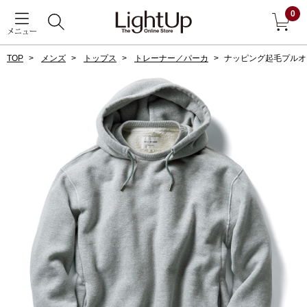
0
メニュー
TOP
メンズ
トップス
トレーナー／パーカ
ナッピング起毛プルオ
戻る
アウター
すべて見る
ジャケット
コート
ブルゾン
アンダーウェア
その他