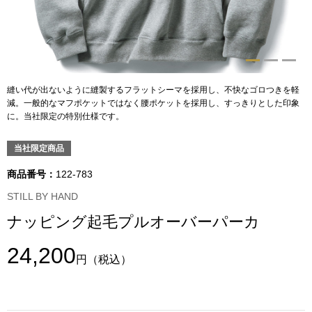
トップス
Tシャツ／カッ
物
ポロシャツ
縫い代が出ないように縫製するフラットシーマを採用し、不快なゴロつきを軽
／アクセサリー
減。一般的なマフポケットではなく腰ポケットを採用し、すっきりとした印象
に。当社限定の特別仕様です。
シャツ
ョン雑貨
当社限定商品
トレーナー／パ
商品番号：
122-783
セーター／カー
STILL BY HAND
ナッピング起毛プルオーバーパーカ
ベスト
24,200
円
（税込）
その他