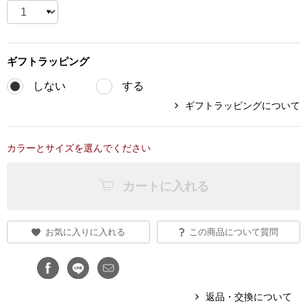
ブランド
その他
特集
ギフト
ラッピング
バッグ
しない
する
カタログ
ギフトラッピングについて
トートバッグ
カラーとサイズを選んでください
ス
すべて見る
ハンドバッグ
カートに入れる
ショルダーバッ
ブリーフケース
お気に入りに入れる
この商品について質問
ス／チュニック
クラッチバッグ
返品・交換について
ボディバッグ