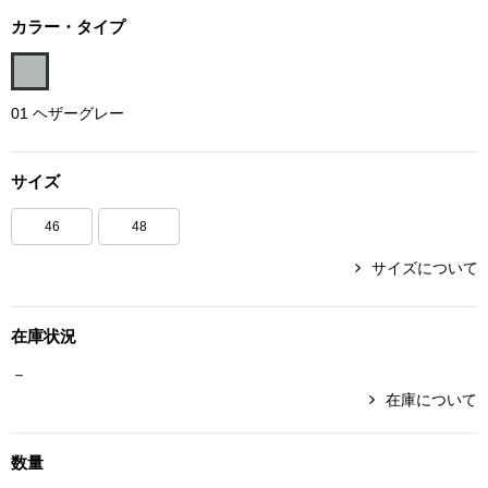
ボトムス
カラー・タイプ
パンツ／スラッ
01 ヘザーグレー
ショート･クロ
サイズ
デニム
46
48
その他
サイズについて
在庫状況
ルーム･アン
－
在庫について
ルームウェア／
数量
BOGARD 最新号はこちら
アンダーウェア