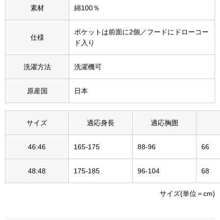
素材
綿100％
その他
特集
ポケットは前面に2個／フードにドローコー
仕様
ド入り
ウオッチ／ア
ホビー
すべて見る
洗濯方法
洗濯機可
ウオッチ
原産国
日本
ネックレス
ック
サイズ
適応身長
適応胸囲
ブレスレット
46:46
165-175
88-96
66
その他
･テーブルウェア
48:48
175-185
96-104
68
サイズ(単位＝cm)
ファッション