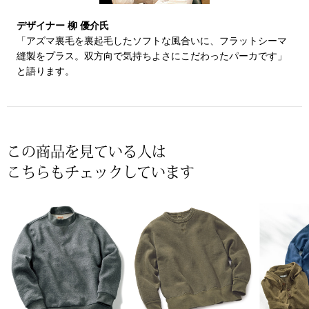
〈セイコー〉マウリッツハイス美術館公認フェ
デザイナー 柳 優介氏
その他
ルメールオマージュウオッチ
「アズマ裏毛を裏起毛したソフトな風合いに、フラットシーマ
縫製をプラス。双方向で気持ちよさにこだわったパーカです」
と語ります。
ブランド
和装
特集
和装小物
この商品を見ている人は
その他
ティ
すべて見る
こちらもチェックしています
ケア
その他
ア
おすすめブラ