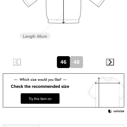
スニーカー
ブーツ
サンダル
Length
66cm
その他
46
48
財布／小物
Check the recommended size
財布／コインケ
Try this item on
革小物
Miss Kyouko／ミスキョウコ
ポーチ
ブランド