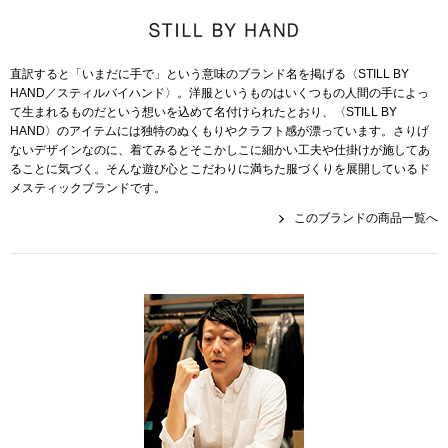
帽子
キッズ
ネクタイ
芸品
直訳すると「いまだに手で」という意味のブランド名を掲げる〈STILL BY
HAND／スティルバイハンド〉。洋服というものはいくつもの人間の手によっ
マフラー／スヌ
て生まれるものだという想いを込めて名付けられたとおり、〈STILL BY
HAND〉のアイテムには独特のぬくもりやクラフト感が漂っています。さりげ
ないデザインなのに、着てみるとそこかしこに細かい工夫や仕掛けが施してあ
スカーフ／スト
ることに気づく。そんな遊び心とこだわりに満ちた服づくりを展開しているド
メスティックブランドです。
このブランドの商品一覧へ
手袋
ベルト
靴下
サングラス／メ
傘／日傘