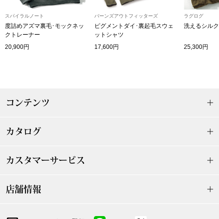
ザ･ノース･フ
ップ
スパイラルノート
バーンズアウトフィッターズ
ラグログ
度詰めアズマ裏毛･モックネッ
ピグメントダイ･裏起毛スウェ
洗えるシルク
ヘリーハンセン
ンス
クトレーナー
ットシャツ
20,900円
17,600円
25,300円
カンタベリー
金谷製靴
コンテンツ
ヘンリーコット
カタログ
おすすめ特集
カスタマーサービス
【特集】Trave
店舗情報
【特集】cante