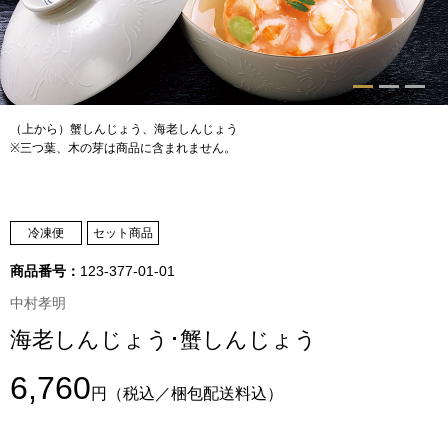
トップス
Tシャツ／カッ
物
ポロシャツ
（上から）蟹しんじょう、海老しんじょう
／アクセサリー
※三つ葉、木の芽は商品に含まれません。
シャツ
ョン雑貨
トレーナー／パ
冷凍便
セット商品
商品番号：
123-377-01-01
セーター／カー
中村孝明
海老しんじょう･蟹しんじょう
ベスト
6,760
その他
円
（税込／梱包配送料込）