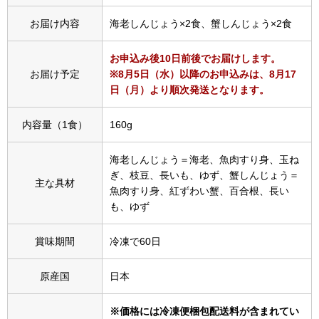
スニーカー
お届け内容
海老しんじょう×2食、蟹しんじょう×2食
ブーツ
お申込み後10日前後でお届けします。
お届け予定
※8月5日（水）以降のお申込みは、8月17
サンダル
日（月）より順次発送となります。
その他
内容量（1食）
160g
海老しんじょう＝海老、魚肉すり身、玉ね
ぎ、枝豆、長いも、ゆず、蟹しんじょう＝
財布／小物
主な具材
魚肉すり身、紅ずわい蟹、百合根、長い
も、ゆず
財布／コインケ
賞味期間
冷凍で60日
革小物
原産国
日本
Miss Kyouko／ミスキョウコ
ポーチ
※価格には冷凍便梱包配送料が含まれてい
ブランド