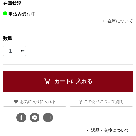
在庫状況
ブランド
その他
申込み受付中
在庫について
特集
バッグ
数量
カタログ
トートバッグ
ス
すべて見る
ハンドバッグ
カートに入れる
ショルダーバッ
ブリーフケース
お気に入りに入れる
この商品について質問
ス／チュニック
クラッチバッグ
返品・交換について
ボディバッグ