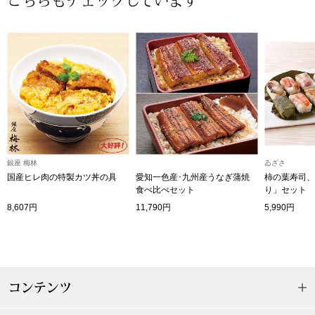
こちらもチェックしています
〈セイコー〉マウリッツハイス美術館公認フェ
その他
ルメールオマージュウオッチ
ブランド
和装
特集
和装小物
その他
銀座 梅林
ゐざさ
ティ
すべて見る
国産ヒレ肉の特製カツ丼の具
愛知一色産･九州産うなぎ蒲焼
柿の葉寿司、
食べ比べセット
り」セット
8,607円
11,790円
5,990円
ケア
その他
ア
おすすめブラ
コンテンツ