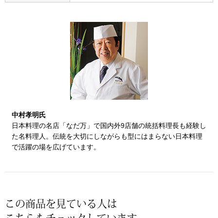
帽子
キッズ
ネクタイ
芸品
マフラー／スヌ
スカーフ／スト
手袋
中村孝明氏
日本料理の名店「なだ万」で国内外9店舗の統括料理長も経験し
ベルト
た名料理人。伝統を大切にしながらも型にはまらない日本料理
で活躍の場を広げています。
靴下
サングラス／メ
この商品を見ている人は
傘／日傘