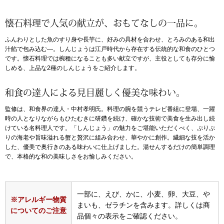
アンダーウェア
懐石料理で人気の献立が、おもてなしの一品に。
リュック･バッ
ふんわりとした魚のすり身や長芋に、好みの具材を合わせ、とろみのある和出
汁餡で包み込む―。しんじょうは江戸時代から存在する伝統的な和食のひとつ
ボストンバッグ
です。懐石料理では椀種になることも多い献立ですが、主役としても存分に愉
しめる、上品な2種のしんじょうをご紹介します。
スーツケース／
和食の達人による見目麗しく優美な味わい。
物
その他
監修は、和食界の達人・中村孝明氏。料理の腕を競うテレビ番組に登場、一躍
時の人となりながらもひたむきに研鑽を続け、確かな技術で美食を生み出し続
けている名料理人です。「しんじょう」の魅力をご堪能いただくべく、ぷりぷ
／アクセサリー
りの海老や旨味溢れる蟹と贅沢に組み合わせ、華やかに創作。繊細な技を活か
シューズ
した、優美で奥行きのある味わいに仕上げました。湯せんするだけの簡単調理
ョン雑貨
で、本格的な和の美味しさをお愉しみください。
スリップオン
一部に、えび、かに、小麦、卵、大豆、や
※アレルギー物質
レースアップ
まいも、ゼラチンを含みます。詳しくは商
についてのご注意
品個々の表示をご確認ください。