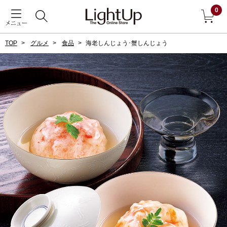
0
メニュー
TOP
グルメ
食品
海老しんじょう･蟹しんじょう
戻る
アウター
すべて見る
ジャケット
コート
ブルゾン
アンダーウェア
その他