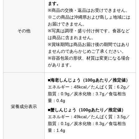
ます。
その他
※商品の交換・返品はお受けできません。
特集
※この商品は沖縄県および島しょ地域には
お届けできません。
ウオッチ／ア
その他
※写真は調理・盛り付け例です。食器など
は商品に含まれません。
ホビー
すべて見る
※賞味期間は商品お届け後の期間ではあり
ウオッチ
ませんのであらかじめご了承ください。
※容器包装の形状、材質は変更になる場合
ネックレス
があります。
ック
■海老しんじょう（100gあたり／推定値）
ブレスレット
エネルギー：48kcal／たんぱく質：6.2g／
脂質：0.9g／炭水化物：3.7g／食塩相当
その他
量：0.4g
栄養成分表示
･テーブルウェア
■蟹しんじょう（100gあたり／推定値）
エネルギー：49kcal／たんぱく質：3.5g／
ファッション
脂質：0.1g／炭水化物：8.3g／食塩相当
量：1.4g