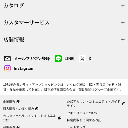
ザ･ノース･フ
ップ
カタログ
ヘリーハンセン
ンス
カスタマーサービス
カンタベリー
店舗情報
金谷製靴
メールマガジン登録
LINE
X
ヘンリーコット
Instagram
おすすめ特集
1971年創業のライトアップショッピングは、カタログ通販・EC・直営店で衣料・雑
貨・食品を厳選してお届け。日本通信販売協会会員・朝日新聞社グループ企業です。
【特集】Trave
企業情報
公式アカウントコミュニティ・ガイド
ライン
個人情報への取り組み
セキュリティについて
カスタマーハラスメントに対する基本
【特集】cante
方針
特定商取引に関する表記
利用条件
サイトマップ