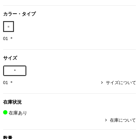
ボトムス
カラー・タイプ
パンツ／スラッ
01 ＊
ショート･クロ
デニム
サイズ
＊
その他
01 ＊
サイズについて
ルーム･アン
在庫状況
在庫あり
ルームウェア／
在庫について
BOGARD 最新号はこちら
アンダーウェア
数量