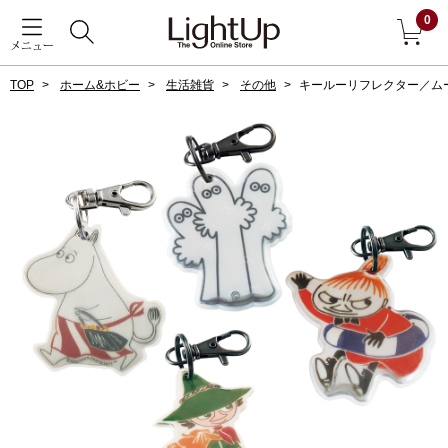
0
メニュー
TOP
ホーム&ホビー
生活雑貨
その他
キールーリフレクター／ム
戻る
アウター
すべて見る
ジャケット
コート
ブルゾン
アンダーウェア
その他