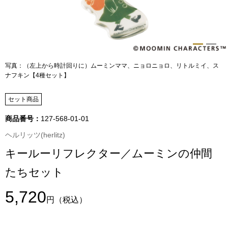
トップス
Tシャツ／カッ
物
ポロシャツ
写真：（左上から時計回りに）ムーミンママ、ニョロニョロ、リトルミイ、ス
／アクセサリー
ナフキン【4種セット】
シャツ
セット商品
ョン雑貨
トレーナー／パ
商品番号：
127-568-01-01
ヘルリッツ(herlitz)
セーター／カー
キールーリフレクター／ムーミンの仲間
たちセット
ベスト
5,720
その他
円
（税込）