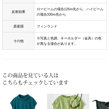
スニーカー
ロービームの場合125m先から、ハイビーム
反射効果
ブーツ
の場合330m先から
原産国
フィンランド
サンダル
※写真と色調、キーホルダー（金具）の色
その他
その他
が異なる場合があります。
財布／小物
財布／コインケ
この商品を見ている人は
こちらもチェックしています
革小物
Miss Kyouko／ミスキョウコ
ポーチ
ブランド