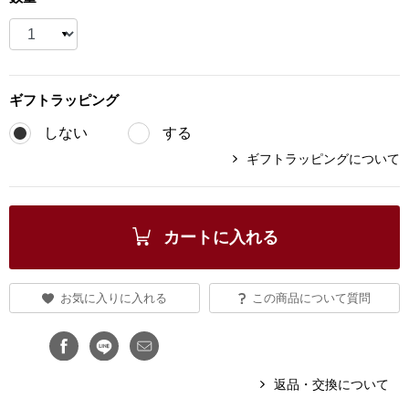
ブランド
その他
特集
ギフト
ラッピング
バッグ
カタログ
しない
する
トートバッグ
ギフトラッピングについて
ス
すべて見る
ハンドバッグ
カートに入れる
ショルダーバッ
お気に入りに入れる
この商品について質問
ブリーフケース
ス／チュニック
クラッチバッグ
返品・交換について
ボディバッグ