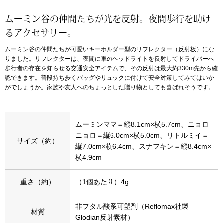
ムーミン谷の仲間たちが光を反射。夜間歩行を助け
アンダーウェア
リュック･バッ
るアクセサリー。
ムーミン谷の仲間たちが可愛いキーホルダー型のリフレクター（反射板）にな
ボストンバッグ
りました。リフレクターは、夜間に車のヘッドライトを反射してドライバーへ
歩行者の存在を知らせる交通安全アイテムで、その反射は最大約330m先から確
スーツケース／
認できます。普段持ち歩くバッグやリュックに付けて安全対策してみてはいか
がでしょうか。家族や友人へのちょっとした贈り物としても喜ばれそうです。
物
その他
ムーミンママ＝縦8.1cm×横5.7cm、ニョロ
／アクセサリー
ニョロ＝縦6.0cm×横5.0cm、リトルミイ＝
サイズ（約）
シューズ
縦7.0cm×横6.4cm、スナフキン＝縦8.4cm×
ョン雑貨
横4.9cm
スリップオン
重さ（約）
（1個あたり）4g
レースアップ
非フタル酸系可塑剤（Reflomax社製
材質
Glodian反射素材）