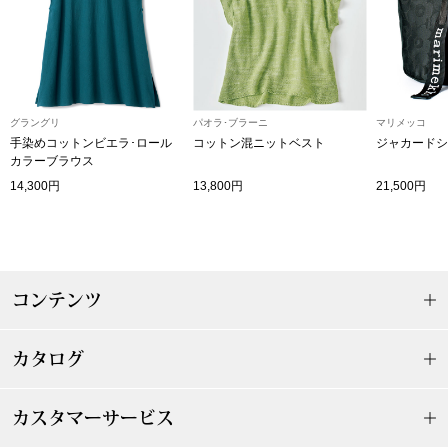
その他
特集
ウオッチ／ア
グラングリ
パオラ･ブラーニ
マリメッコ
ホビー
すべて見る
手染めコットンビエラ･ロール
コットン混ニットベスト
ジャカードシ
ウオッチ
カラーブラウス
14,300円
13,800円
21,500円
ネックレス
ック
ブレスレット
コンテンツ
その他
･テーブルウェア
カタログ
ファッション
カスタマーサービス