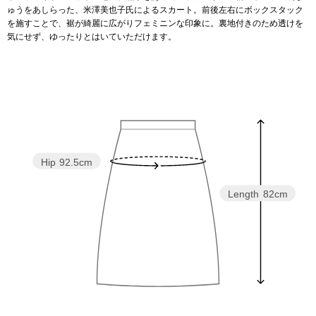
ゅうをあしらった、米澤美也子氏によるスカート。前後左右にボックスタック
を施すことで、裾が綺麗に広がりフェミニンな印象に。裏地付きのため透けを
アンダーウェア
リュック･バッ
気にせず、ゆったりとはいていただけます。
ボストンバッグ
スーツケース／
物
その他
Hip
92.5cm
／アクセサリー
Length
82cm
シューズ
ョン雑貨
スリップオン
レースアップ