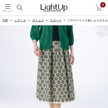
0
メニュー
TOP
レディス
ボトムス
スカート
フラワーリース刺しゅうのスカ
戻る
アウター
すべて見る
ジャケット
コート
ブルゾン
アンダーウェア
その他