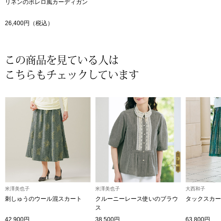
リネンのボレロ風カーディガン
〈セイコー〉マウリッツハイス美術館公認フェ
その他
26,400円（税込）
ルメールオマージュウオッチ
ブランド
この商品を見ている人は
和装
こちらもチェックしています
特集
和装小物
その他
ティ
すべて見る
ケア
その他
ア
米澤美也子
米澤美也子
大西和子
おすすめブラ
刺しゅうのウール混スカート
クルーニーレース使いのブラウ
タックスカー
ス
42,900円
38,500円
63,800円