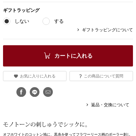
ブランド
ギフト
ラッピング
その他
しない
する
特集
ギフトラッピングについて
バッグ
カタログ
トートバッグ
カートに入れる
ス
すべて見る
ハンドバッグ
お気に入りに入れる
この商品について質問
ショルダーバッ
ブリーフケース
返品・交換について
ス／チュニック
クラッチバッグ
モノトーンの刺しゅうでシックに。
ボディバッグ
オフホワイトのコットン地に、黒糸を使ってフラワーリース柄のボーラー刺し