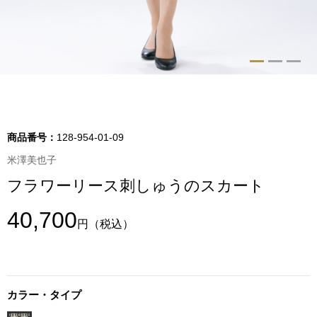
トップス
Tシャツ／カッ
物
ポロシャツ
／アクセサリー
シャツ
商品番号：
128-954-01-09
ョン雑貨
米澤美也子
トレーナー／パ
フラワーリース刺しゅうのスカート
セーター／カー
40,700
円
（税込）
ベスト
その他
カラー・タイプ