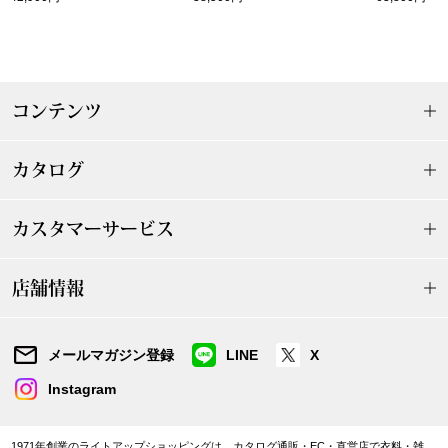
ザ･ノース･フ
ップ
ヘリーハンセン
ンス
カンタベリー
コンテンツ
金谷製靴
カタログ
ヘンリーコット
カスタマーサービス
店舗情報
おすすめ特集
【特集】Trave
メールマガジン登録
LINE
X
Instagram
【特集】cante
1971年創業のライトアップショッピングは、カタログ通販・EC・直営店で衣料・雑