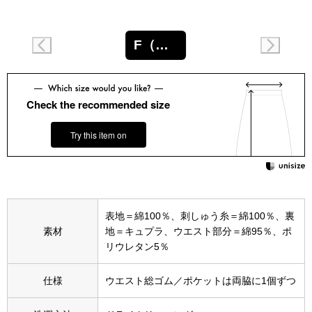
スニーカー
ブーツ
F（フリー）
サンダル
Check the recommended size
その他
Try this item on
財布／小物
財布／コインケ
表地＝綿100％、刺しゅう糸＝綿100％、裏
素材
地＝キュプラ、ウエスト部分＝綿95％、ポ
リウレタン5％
革小物
Miss Kyouko／ミスキョウコ
仕様
ウエスト総ゴム／ポケットは両脇に1個ずつ
ポーチ
ブランド