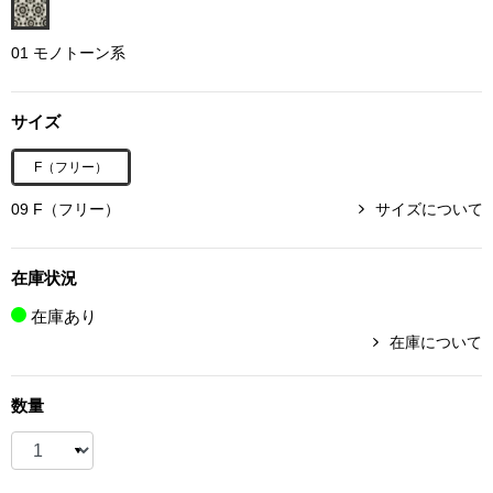
ボトムス
01 モノトーン系
パンツ／スラッ
サイズ
ショート･クロ
F（フリー）
デニム
09 F（フリー）
サイズについて
その他
在庫状況
在庫あり
在庫について
ルーム･アン
数量
ルームウェア／
BOGARD 最新号はこちら
アンダーウェア