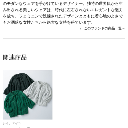
帽子
キッズ
のモダンなウェアを手がけているデザイナー。独特の世界観から生
み出される美しいウェアは、時代に左右されないエレガントな魅力
を放ち、フェミニンで洗練されたデザインとともに着心地のよさで
ネクタイ
芸品
もお洒落な女性たちから絶大な支持を得ています。
このブランドの商品一覧へ
マフラー／スヌ
スカーフ／スト
関連商品
手袋
ベルト
靴下
サングラス／メ
シイナ エイコ
傘／日傘