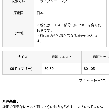
洗濯方法
ドライクリーニング
その他
特集
原産国
日本
ウオッチ／ア
※総丈はウエスト部分（約9cm）を含んだ
長さです。
ホビー
すべて見る
その他
※柄の出方が写真と異なる場合がありま
ウオッチ
す。
ネックレス
サイズ
適応ウエスト
適応ヒッ
ック
ブレスレット
09:F（フリー）
60-80
80-105
その他
サイズ(単位＝cm)
･テーブルウェア
ファッション
米澤美也子
繊細で優美なレースと刺しゅうの魅力を活かし、大人の女性のため