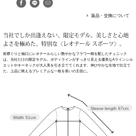
アンダーウェア
リュック･バッ
返品・交換について
ボストンバッグ
当社でしか出逢えない、限定モデル。美しさと⼼地
よさを極めた、特別な〈レオナール スポーツ〉。
スーツケース／
前襟ぐりと袖口にレオナールらしい艶やかなフラワー柄を配したチュニック
は、当社だけの限定モデル。ボディラインがすっきり見える優美なAラインシル
物
その他
エットやキーネックが大人美を引き立ててくれます。伸びやかな生地で仕立て
た、上品に映えるプレミアムな一枚を装いの主役に。
／アクセサリー
シューズ
ョン雑貨
スリップオン
Sleeve length
67cm
Width
51cm
レースアップ