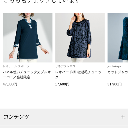
こちらもチェックしています
〈セイコー〉マウリッツハイス美術館公認フェ
その他
ルメールオマージュウオッチ
ブランド
和装
特集
和装小物
その他
レオナール スポーツ
リネアフレスコ
youfukuya
ティ
すべて見る
パネル使いチュニック丈プルオ
レオパード柄･微起毛チュニッ
カットジャカ
ーバー／当社限定
ク
47,300円
17,600円
31,900円
ケア
その他
ア
おすすめブラ
コンテンツ