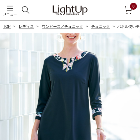
0
メニュー
TOP
レディス
ワンピース／チュニック
チュニック
パネル使いチ
戻る
アウター
すべて見る
ジャケット
コート
ブルゾン
アンダーウェア
その他