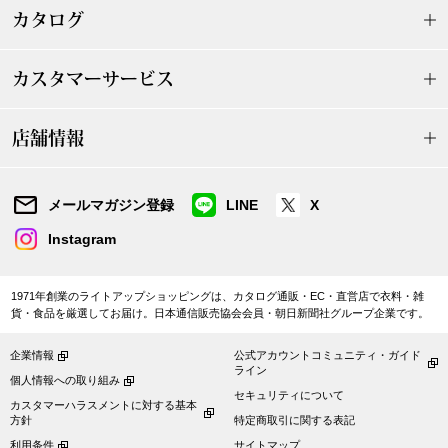
ザ･ノース･フ
ップ
カタログ
ヘリーハンセン
ンス
カスタマーサービス
カンタベリー
店舗情報
金谷製靴
メールマガジン登録
LINE
X
ヘンリーコット
Instagram
おすすめ特集
1971年創業のライトアップショッピングは、カタログ通販・EC・直営店で衣料・雑
貨・食品を厳選してお届け。日本通信販売協会会員・朝日新聞社グループ企業です。
【特集】Trave
企業情報
公式アカウントコミュニティ・ガイド
ライン
個人情報への取り組み
セキュリティについて
カスタマーハラスメントに対する基本
【特集】cante
方針
特定商取引に関する表記
利用条件
サイトマップ