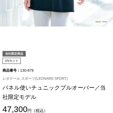
トップス
Tシャツ／カッ
物
ポロシャツ
／アクセサリー
シャツ
ョン雑貨
当社限定商品
トレーナー／パ
UVカット
商品番号：
130-879
セーター／カー
レオナール スポーツ(LEONARD SPORT)
ベスト
パネル使いチュニックプルオーバー／当
社限定モデル
その他
47,300
円
（税込）