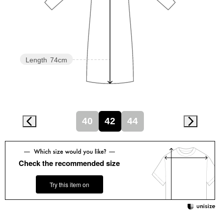
スニーカー
ブーツ
サンダル
Length
74cm
その他
40
42
44
財布／小物
財布／コインケ
Check the recommended size
革小物
Try this item on
Miss Kyouko／ミスキョウコ
ポーチ
ブランド