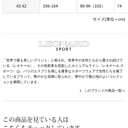
帽子
キッズ
42:42
156-164
90-96（102）
74
ネクタイ
芸品
サイズ(単位＝cm)
マフラー／スヌ
スカーフ／スト
「世界で最も美しいプリント」と称され、世界中の女性たちから愛され続けて
手袋
いる〈レオナール〉。その⾊彩美を投影したカジュアルライン〈レオナール ス
ポーツ〉は、パリのエスプリを感じる優美なスポーツウェアで⼥性たちを魅了
しているブランド。艶やかな花柄に彩られた、華やかで着⼼地のよいコレクシ
ベルト
ョンを展開しています。
このブランドの商品一覧へ
靴下
サングラス／メ
この商品を見ている人は
傘／日傘