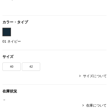
ボトムス
パンツ／スラッ
カラー・タイプ
ショート･クロ
01 ネイビー
デニム
サイズ
その他
40
42
サイズについて
ルーム･アン
在庫状況
ルームウェア／
－
BOGARD 最新号はこちら
アンダーウェア
在庫について