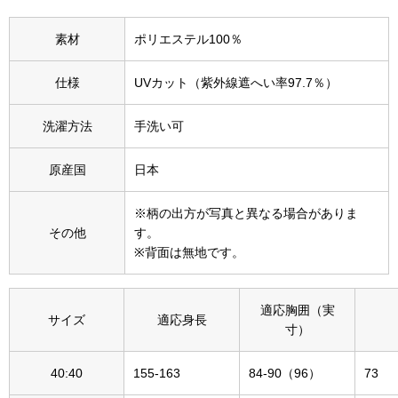
その他
素材
ポリエステル100％
特集
仕様
UVカット（紫外線遮へい率97.7％）
ウオッチ／ア
ホビー
すべて見る
洗濯方法
手洗い可
ウオッチ
原産国
日本
ネックレス
ック
※柄の出方が写真と異なる場合がありま
ブレスレット
その他
す。
※背面は無地です。
その他
･テーブルウェア
適応胸囲（実
サイズ
適応身長
寸）
ファッション
40:40
155-163
84-90（96）
73