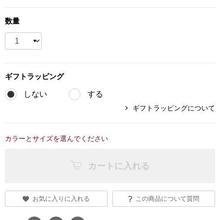
ブランド
その他
数量
特集
バッグ
カタログ
ギフト
ラッピング
トートバッグ
しない
する
ス
ギフトラッピングについて
すべて見る
ハンドバッグ
ショルダーバッ
カラーとサイズを選んでください
ブリーフケース
カートに入れる
ス／チュニック
クラッチバッグ
お気に入りに入れる
この商品について質問
ボディバッグ