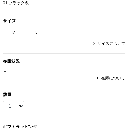
01 ブラック系
ボトムス
サイズ
パンツ／スラッ
M
L
ショート･クロ
サイズについて
デニム
在庫状況
その他
－
在庫について
ルーム･アン
数量
ルームウェア／
BOGARD 最新号はこちら
アンダーウェア
ギフト
ラッピング