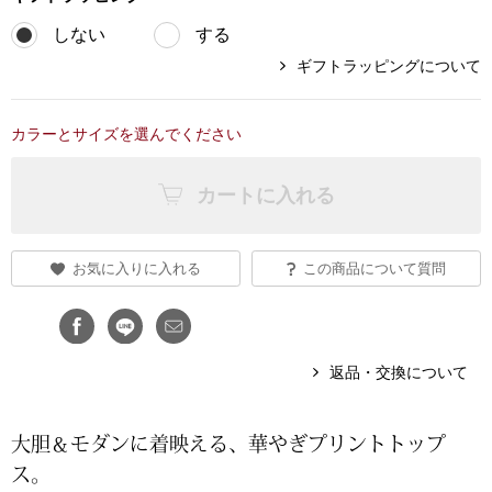
しない
する
ブランド
その他
ギフトラッピングについて
特集
バッグ
カラーとサイズを選んでください
カタログ
トートバッグ
カートに入れる
ス
すべて見る
ハンドバッグ
お気に入りに入れる
この商品について質問
ショルダーバッ
ブリーフケース
返品・交換について
ス／チュニック
クラッチバッグ
大胆＆モダンに着映える、華やぎプリントトップ
ス。
ボディバッグ