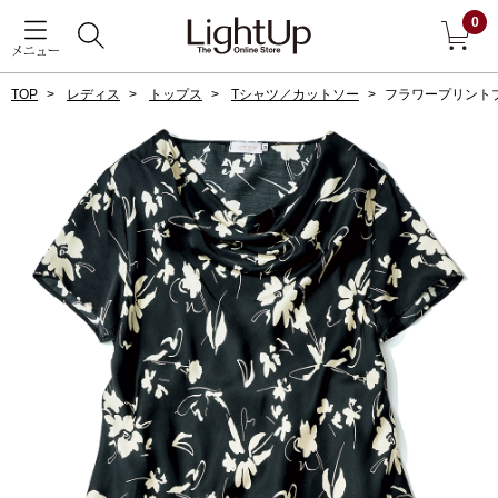
0
メニュー
TOP
レディス
トップス
Tシャツ／カットソー
フラワープリント
戻る
アウター
すべて見る
ジャケット
コート
ブルゾン
アンダーウェア
その他