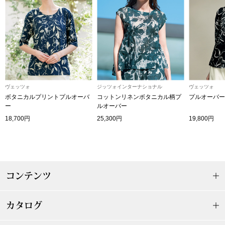
帽子
キッズ
ネクタイ
芸品
マフラー／スヌ
スカーフ／スト
ヴェッツォ
ジッツォインターナショナル
ヴェッツォ
ボタニカルプリントプルオーバ
コットンリネンボタニカル柄プ
プルオーバー
ー
ルオーバー
手袋
18,700円
25,300円
19,800円
ベルト
靴下
コンテンツ
サングラス／メ
カタログ
傘／日傘