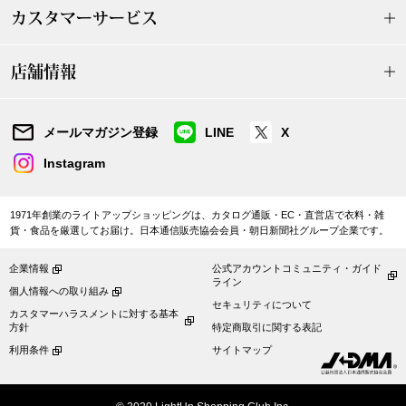
カスタマーサービス
〈セイコー〉マウリッツハイス美術館公認フェ
その他
ルメールオマージュウオッチ
店舗情報
ブランド
和装
メールマガジン登録
LINE
X
特集
和装小物
Instagram
その他
1971年創業のライトアップショッピングは、カタログ通販・EC・直営店で衣料・雑
ティ
すべて見る
貨・食品を厳選してお届け。日本通信販売協会会員・朝日新聞社グループ企業です。
ケア
企業情報
公式アカウントコミュニティ・ガイド
その他
ライン
個人情報への取り組み
セキュリティについて
カスタマーハラスメントに対する基本
ア
方針
特定商取引に関する表記
利用条件
サイトマップ
おすすめブラ