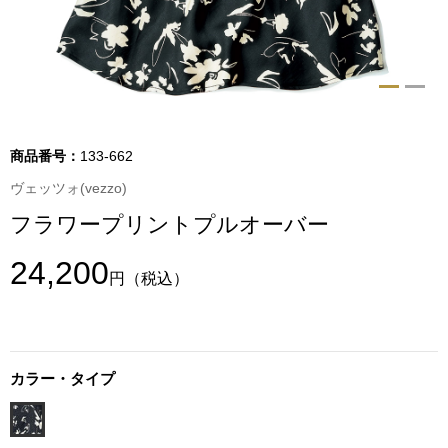
トップス
Tシャツ／カッ
物
ポロシャツ
／アクセサリー
商品番号：
133-662
シャツ
ヴェッツォ(vezzo)
ョン雑貨
フラワープリントプルオーバー
トレーナー／パ
24,200
円
（税込）
セーター／カー
ベスト
カラー・タイプ
その他