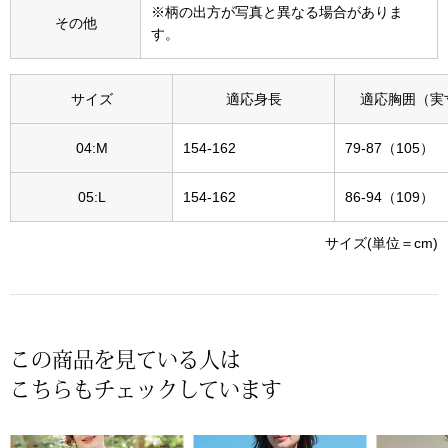
※柄の出方が写真と異なる場合がありま
その他
その他
す。
特集
ウオッチ／ア
サイズ
適応身長
適応胸囲（実
ホビー
すべて見る
04:M
154-162
79-87（105）
ウオッチ
05:L
154-162
86-94（109）
ネックレス
ック
サイズ(単位＝cm)
ブレスレット
その他
･テーブルウェア
この商品を見ている人は
こちらもチェックしています
ファッション