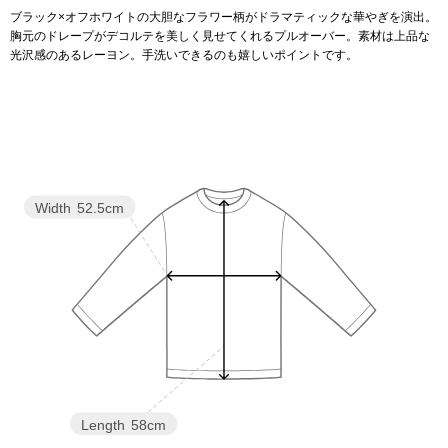
ブラック×オフホワイトの大胆なフラワー柄がドラマティックな華やぎを演出。
胸元のドレープがデコルテを美しく見せてくれるプルオーバー。素材は上品な
アンダーウェア
リュック･バッ
光沢感のあるレーヨン。手洗いできるのも嬉しいポイントです。
ボストンバッグ
スーツケース／
物
Width
52.5cm
その他
／アクセサリー
シューズ
ョン雑貨
スリップオン
レースアップ
Length
58cm