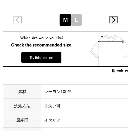
スニーカー
ブーツ
M
L
サンダル
Check the recommended size
その他
Try this item on
財布／小物
財布／コインケ
素材
レーヨン100％
革小物
洗濯方法
手洗い可
Miss Kyouko／ミスキョウコ
原産国
イタリア
ポーチ
ブランド