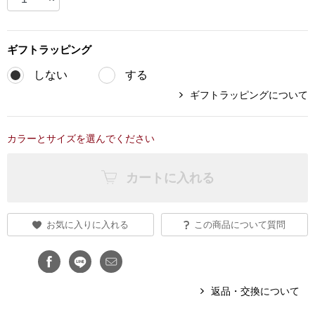
ブランド
その他
ギフト
ラッピング
特集
しない
する
バッグ
ギフトラッピングについて
カタログ
トートバッグ
カラーとサイズを選んでください
ス
すべて見る
ハンドバッグ
カートに入れる
ショルダーバッ
お気に入りに入れる
この商品について質問
ブリーフケース
ス／チュニック
クラッチバッグ
返品・交換について
ボディバッグ