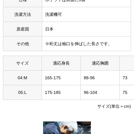
その他
洗濯方法
洗濯機可
特集
原産国
日本
ウオッチ／ア
ホビー
すべて見る
その他
※裄丈は袖口を伸ばした長さです。
ウオッチ
ネックレス
サイズ
適応身長
適応胸囲
ック
04:M
165-175
88-96
73
ブレスレット
05:L
175-185
96-104
75
その他
･テーブルウェア
サイズ(単位＝cm)
ファッション