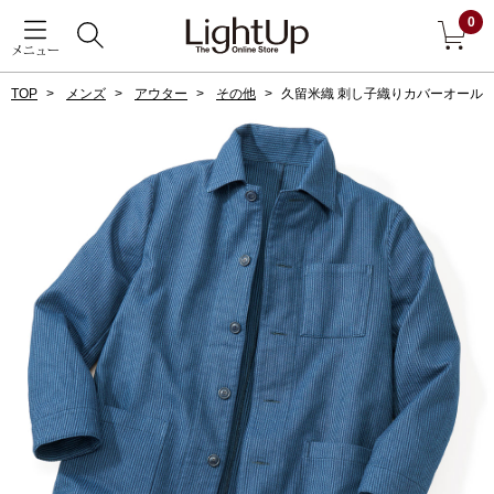
0
メニュー
TOP
メンズ
アウター
その他
久留米織 刺し子織りカバーオール
戻る
アウター
すべて見る
ジャケット
コート
ブルゾン
アンダーウェア
その他