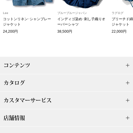
ザ･ノース･フ
ップ
Lee
ブルーブルージャパン
ラグログ
ヘリーハンセン
ンス
コットンリネン･シャンブレー
インディゴ染め･刺し子織りオ
ブリーチド綿
ジャケット
ーバーシャツ
ジャケット
24,200円
38,500円
22,000円
カンタベリー
金谷製靴
ヘンリーコット
コンテンツ
カタログ
おすすめ特集
カスタマーサービス
【特集】Trave
店舗情報
【特集】cante