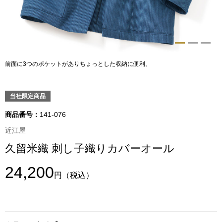
トップス
Tシャツ／カッ
物
ポロシャツ
前面に3つのポケットがありちょっとした収納に便利。
／アクセサリー
シャツ
当社限定商品
ョン雑貨
トレーナー／パ
商品番号：
141-076
近江屋
セーター／カー
久留米織 刺し子織りカバーオール
ベスト
24,200
円
（税込）
その他