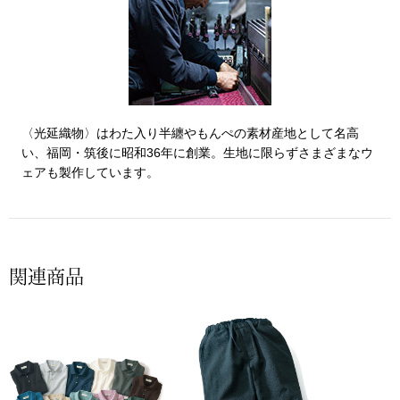
帽子
キッズ
ネクタイ
芸品
マフラー／スヌ
〈光延織物〉はわた入り半纏やもんぺの素材産地として名高
スカーフ／スト
い、福岡・筑後に昭和36年に創業。生地に限らずさまざまなウ
ェアも製作しています。
手袋
ベルト
関連商品
靴下
サングラス／メ
傘／日傘