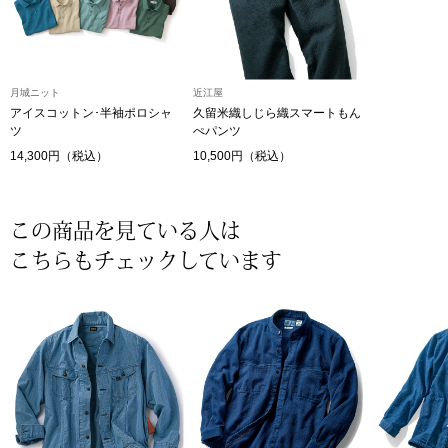
〈セイコー〉マウリッツハイス美術館公認フェ
その他
ルメールオマージュウオッチ
月城ニット
近江屋
ブランド
アイスコットン･半袖ポロシャ
久留米織しじら織スマートもん
和装
ツ
ぺパンツ
14,300円（税込）
10,500円（税込）
特集
和装小物
この商品を見ている人は
その他
ティ
すべて見る
こちらもチェックしています
ケア
その他
ア
おすすめブラ