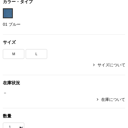
カラー・タイプ
ボトムス
パンツ／スラッ
01 ブルー
ショート･クロ
サイズ
デニム
M
L
サイズについて
その他
在庫状況
ルーム･アン
－
在庫について
ルームウェア／
数量
BOGARD 最新号はこちら
アンダーウェア