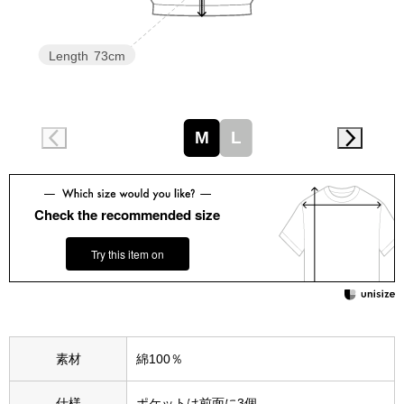
スニーカー
ブーツ
Length
73cm
サンダル
M
L
その他
Check the recommended size
財布／小物
Try this item on
財布／コインケ
革小物
Miss Kyouko／ミスキョウコ
素材
綿100％
ポーチ
ブランド
仕様
ポケットは前面に3個