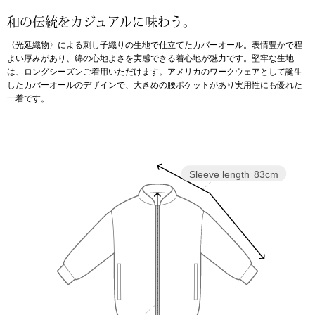
和の伝統をカジュアルに味わう。
アンダーウェア
リュック･バッ
〈光延織物〉による刺し子織りの生地で仕立てたカバーオール。表情豊かで程
よい厚みがあり、綿の心地よさを実感できる着心地が魅力です。堅牢な生地
ボストンバッグ
は、ロングシーズンご着用いただけます。アメリカのワークウェアとして誕生
したカバーオールのデザインで、大きめの腰ポケットがあり実用性にも優れた
一着です。
スーツケース／
物
その他
Sleeve length
83cm
／アクセサリー
シューズ
ョン雑貨
スリップオン
レースアップ