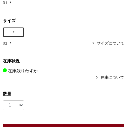
01 ＊
ボトムス
サイズ
パンツ／スラッ
＊
ショート･クロ
01 ＊
サイズについて
デニム
在庫状況
その他
在庫残りわずか
在庫について
ルーム･アン
数量
ルームウェア／
BOGARD 最新号はこちら
アンダーウェア