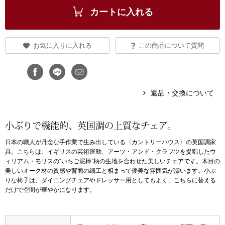
カートに入れる
ブランド
その他
特集
お気に入りに入れる
この商品について質問
バッグ
カタログ
トートバッグ
返品・交換について
ス
すべて見る
ハンドバッグ
小ぶりで機能的、英国調の上質なチェア。
ショルダーバッ
日本の職人が丹念な手作業で生み出している〈カントリーハウス〉の英国調家
具。こちらは、イギリスの芸術運動、アーツ・アンド・クラフツを提唱したウ
ィリアム・モリスの“いちご泥棒”柄の生地を合わせた美しいチェアです。木目の
ブリーフケース
美しいオーク材の質感や背面の細工と相まって優美な雰囲気が漂います。小ぶ
りな椅子は、ダイニングチェアやドレッサー用としてもよく、こちらに替える
だけで空間が華やかになります。
ス／チュニック
クラッチバッグ
ボディバッグ