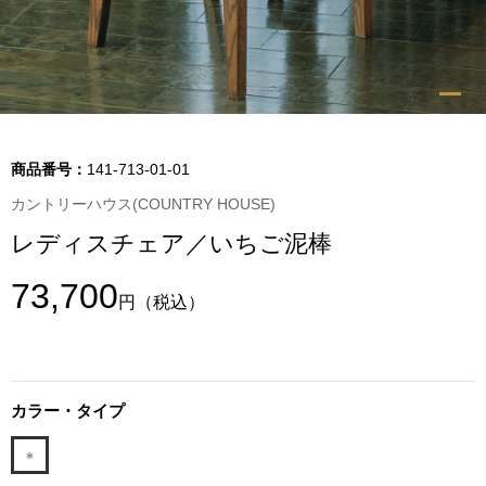
トップス
Tシャツ／カッ
物
ポロシャツ
／アクセサリー
商品番号：
141-713-01-01
シャツ
カントリーハウス(COUNTRY HOUSE)
ョン雑貨
レディスチェア／いちご泥棒
トレーナー／パ
73,700
円
（税込）
セーター／カー
ベスト
カラー・タイプ
その他