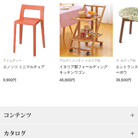
その他
特集
ウオッチ／ア
ホビー
すべて見る
ウオッチ
アイムディー
アルディメンティ イタリア社
ラ･セディア社
ネックレス
エノッツ ミニマルチェア
イタリア製フォールディング･
エントランス
キッチンワゴン
ーボウ
ック
9,900円
46,800円
39,600円
ブレスレット
その他
･テーブルウェア
コンテンツ
ファッション
カタログ