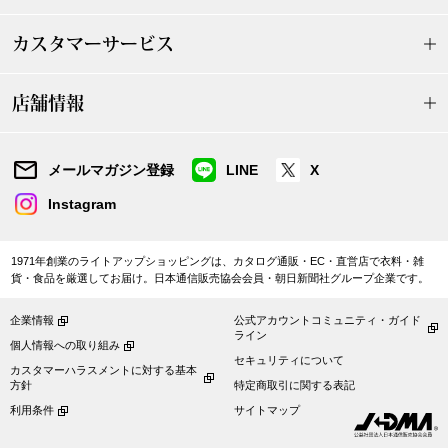
帽子
キッズ
カスタマーサービス
ネクタイ
芸品
店舗情報
マフラー／スヌ
スカーフ／スト
メールマガジン登録
LINE
X
Instagram
手袋
1971年創業のライトアップショッピングは、カタログ通販・EC・直営店で衣料・雑
ベルト
貨・食品を厳選してお届け。日本通信販売協会会員・朝日新聞社グループ企業です。
企業情報
公式アカウントコミュニティ・ガイド
靴下
ライン
個人情報への取り組み
セキュリティについて
カスタマーハラスメントに対する基本
サングラス／メ
方針
特定商取引に関する表記
利用条件
サイトマップ
傘／日傘