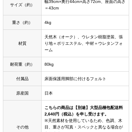
幅39cm×奥行44cm×高さ72cm、座面の高さ
サイズ（約）
＝43cm
アンダーウェア
リュック･バッ
重さ（約）
4kg
ボストンバッグ
天然木（オーク）、ウレタン樹脂塗装、張
材質
り地＝ポリエステル、中材＝ウレタンフォ
スーツケース／
ーム
物
その他
耐荷重（約）
80kg
／アクセサリー
付属品
床面保護用脚部に付けるフェルト
シューズ
ョン雑貨
原産国
日本
スリップオン
こちらの商品は【別途】大型品梱包配送料
2,640円（税込）を申し受けます。
レースアップ
※天然素材を使用しているため、色調、木
その他
目、重さが写真・スペックと異なる場合が