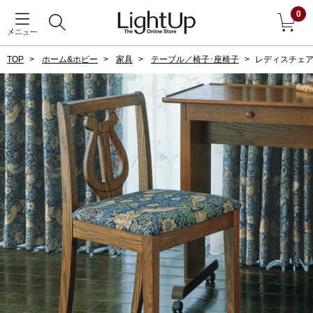
0
メニュー
TOP
ホーム&ホビー
家具
テーブル／椅子･座椅子
レディスチェ
戻る
アウター
すべて見る
ジャケット
コート
ブルゾン
アンダーウェア
その他