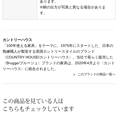
あります。
スニーカー
※柄の出方が写真と異なる場合がありま
す。
ブーツ
サンダル
カントリーハウス
その他
「100年使える家具」をテーマに、1975年にスタートした、日本の
熟練職人が製造する英国カントリースタイルのブランド
〈COUNTRY HOUSE/カントリーハウス〉。当社で長らく販売した
〈Brugge/ブルージュ〉ブランドの家具は、2020年4月より〈カント
財布／小物
リーハウス〉に統合されました。
このブランドの商品一覧へ
財布／コインケ
革小物
この商品を見ている人は
Miss Kyouko／ミスキョウコ
こちらもチェックしています
ポーチ
ブランド