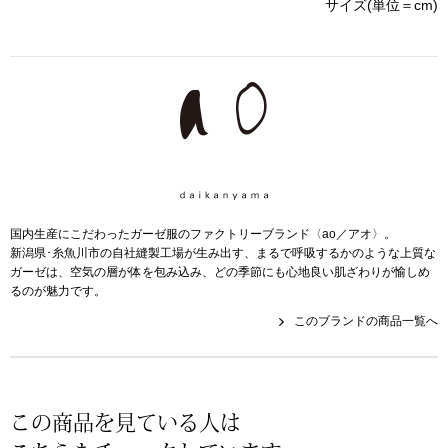
帽子
サイズ(単位＝cm)
キッズ
ネクタイ
芸品
マフラー／スヌ
スカーフ／スト
手袋
国内生産にこだわったガーゼ服のファクトリーブランド〈ao／アオ〉。
新潟県･糸魚川市の自社縫製工場が生み出す、まるで呼吸するかのような上質な
ガーゼは、空気の層が体を包み込み、どの季節にも心地良い肌ざわりが愉しめ
ベルト
るのが魅力です。
このブランドの商品一覧へ
靴下
サングラス／メ
この商品を見ている人は
傘／日傘