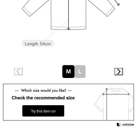
スニーカー
ブーツ
サンダル
Length
54cm
その他
M
L
財布／小物
財布／コインケ
Check the recommended size
革小物
Try this item on
Miss Kyouko／ミスキョウコ
ポーチ
ブランド