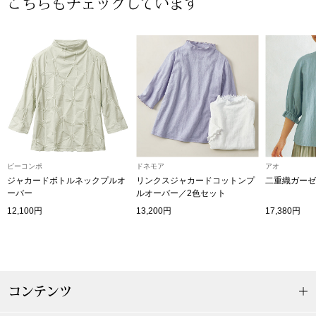
こちらもチェックしています
〈セイコー〉マウリッツハイス美術館公認フェ
その他
ルメールオマージュウオッチ
ブランド
和装
特集
和装小物
その他
ピーコンポ
ドネモア
アオ
ティ
すべて見る
ジャカードボトルネックプルオ
リンクスジャカードコットンプ
二重織ガーゼ
ーバー
ルオーバー／2色セット
ケア
12,100円
13,200円
17,380円
その他
ア
おすすめブラ
コンテンツ