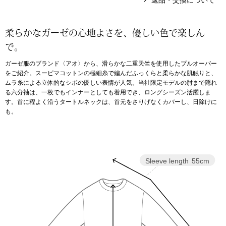
返品・交換について
アンダーウェア
リュック･バッ
柔らかなガーゼの心地よさを、優しい色で楽しん
で。
ボストンバッグ
ガーゼ服のブランド〈アオ〉から、滑らかな二重天竺を使用したプルオーバー
をご紹介。スーピマコットンの極細糸で編んだふっくらと柔らかな肌触りと、
スーツケース／
ムラ糸による立体的なシボの優しい表情が人気。当社限定モデルの肘まで隠れ
る六分袖は、一枚でもインナーとしても着用でき、ロングシーズン活躍しま
す。首に程よく沿うタートルネックは、首元をさりげなくカバーし、日除けに
物
その他
も。
／アクセサリー
シューズ
ョン雑貨
Sleeve length
55cm
スリップオン
レースアップ