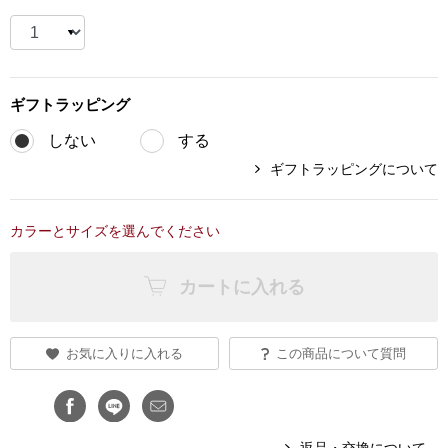
ブランド
その他
特集
ギフト
ラッピング
バッグ
カタログ
しない
する
ギフトラッピングについて
トートバッグ
ス
すべて見る
ハンドバッグ
カラーとサイズを選んでください
ショルダーバッ
カートに入れる
ブリーフケース
お気に入りに入れる
この商品について質問
ス／チュニック
クラッチバッグ
ボディバッグ