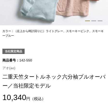
トップス
Tシャツ／カッ
物
ポロシャツ
カラー：（左上から時計回りに）ライトグレー、スモーキーピンク、スモーキ
／アクセサリー
ーブルー
シャツ
ョン雑貨
当社限定商品
トレーナー／パ
商品番号：
142-550
セーター／カー
アオ(ao)
二重天竺タートルネック六分袖プルオーバ
ベスト
ー／当社限定モデル
その他
10,340
円
（税込）