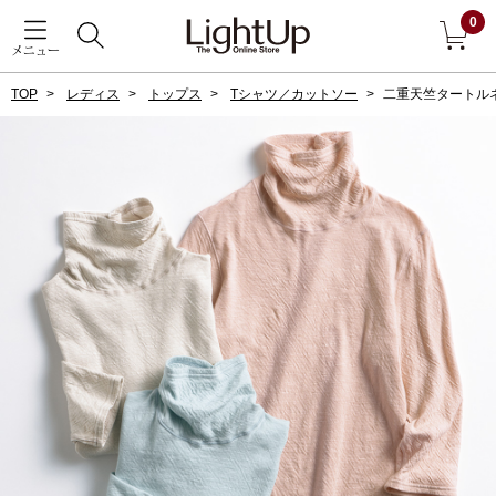
0
メニュー
TOP
レディス
トップス
Tシャツ／カットソー
二重天竺タートル
戻る
アウター
すべて見る
ジャケット
コート
ブルゾン
アンダーウェア
その他