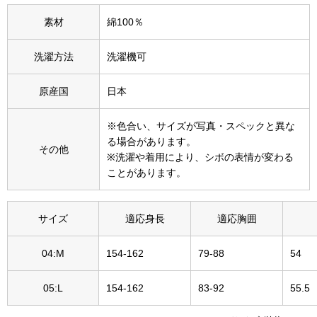
その他
素材
綿100％
特集
洗濯方法
洗濯機可
ウオッチ／ア
原産国
日本
ホビー
すべて見る
ウオッチ
※色合い、サイズが写真・スペックと異な
る場合があります。
ネックレス
その他
※洗濯や着用により、シボの表情が変わる
ック
ことがあります。
ブレスレット
サイズ
適応身長
適応胸囲
その他
･テーブルウェア
04:M
154-162
79-88
54
ファッション
05:L
154-162
83-92
55.5