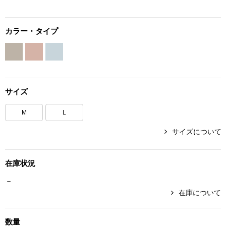
ボトムス
カラー・タイプ
パンツ／スラッ
ショート･クロ
サイズ
デニム
M
L
その他
サイズについて
ルーム･アン
在庫状況
－
ルームウェア／
在庫について
BOGARD 最新号はこちら
アンダーウェア
数量