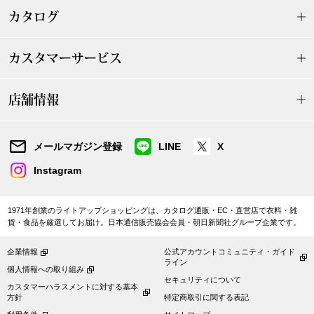
ザ･ノース･フ
ップ
カタログ
ヘリーハンセン
ンス
カスタマーサービス
カンタベリー
店舗情報
金谷製靴
メールマガジン登録
LINE
X
ヘンリーコット
Instagram
おすすめ特集
1971年創業のライトアップショッピングは、カタログ通販・EC・直営店で衣料・雑
貨・食品を厳選してお届け。日本通信販売協会会員・朝日新聞社グループ企業です。
【特集】Trave
企業情報
公式アカウントコミュニティ・ガイド
ライン
個人情報への取り組み
セキュリティについて
【特集】cante
カスタマーハラスメントに対する基本
方針
特定商取引に関する表記