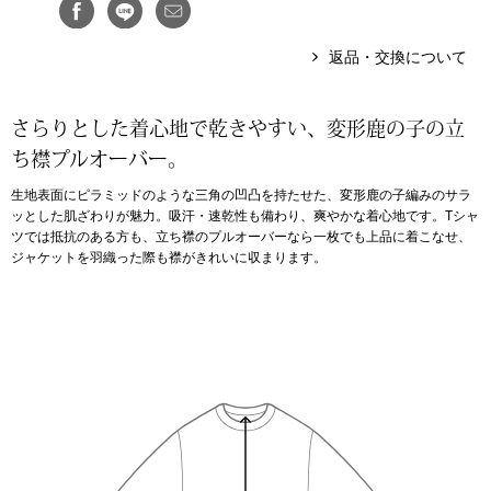
アンダーウェア
リュック･バッ
返品・交換について
ボストンバッグ
さらりとした着心地で乾きやすい、変形鹿の子の立
ち襟プルオーバー。
スーツケース／
生地表面にピラミッドのような三角の凹凸を持たせた、変形鹿の子編みのサラ
ッとした肌ざわりが魅力。吸汗・速乾性も備わり、爽やかな着心地です。Tシャ
物
その他
ツでは抵抗のある方も、立ち襟のプルオーバーなら一枚でも上品に着こなせ、
ジャケットを羽織った際も襟がきれいに収まります。
／アクセサリー
シューズ
ョン雑貨
スリップオン
レースアップ