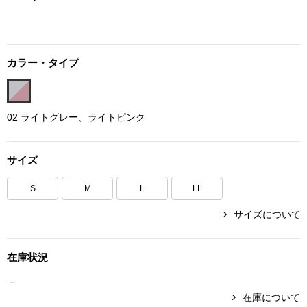
ボトムス
パンツ／スラッ
カラー・タイプ
ショート･クロ
02 ライトグレー、ライトピンク
デニム
サイズ
その他
S
M
L
LL
サイズについて
ルーム･アン
在庫状況
ルームウェア／
－
BOGARD 最新号はこちら
アンダーウェア
在庫について