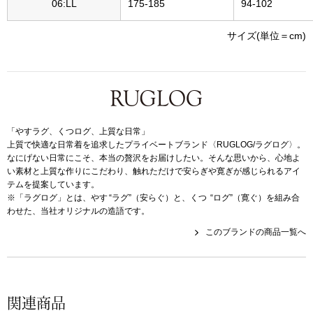
帽子
06:LL
175-185
94-102
キッズ
サイズ(単位＝cm)
ネクタイ
芸品
マフラー／スヌ
スカーフ／スト
「やすラグ、くつログ、上質な日常」
上質で快適な日常着を追求したプライベートブランド〈RUGLOG/ラグログ〉。
手袋
なにげない日常にこそ、本当の贅沢をお届けしたい。そんな思いから、心地よ
い素材と上質な作りにこだわり、触れただけで安らぎや寛ぎが感じられるアイ
テムを提案しています。
ベルト
※「ラグログ」とは、やす “ラグ”（安らぐ）と、くつ “ログ”（寛ぐ）を組み合
わせた、当社オリジナルの造語です。
靴下
このブランドの商品一覧へ
サングラス／メ
関連商品
傘／日傘