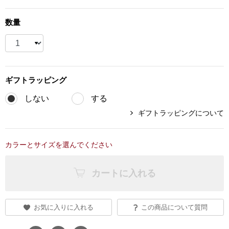
ブランド
その他
数量
特集
バッグ
カタログ
ギフト
ラッピング
トートバッグ
しない
する
ス
ギフトラッピングについて
すべて見る
ハンドバッグ
ショルダーバッ
カラーとサイズを選んでください
ブリーフケース
カートに入れる
ス／チュニック
クラッチバッグ
お気に入りに入れる
この商品について質問
ボディバッグ