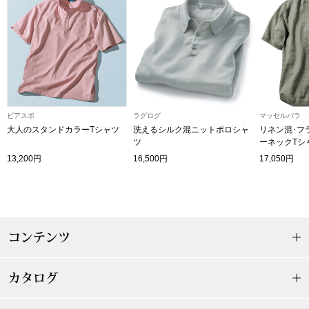
ザ･ノース･フ
ップ
ヘリーハンセン
ンス
カンタベリー
金谷製靴
ビアスポ
ラグログ
マッセルバラ
大人のスタンドカラーTシャツ
洗えるシルク混ニットポロシャ
リネン混･フ
ツ
ーネックTシ
ヘンリーコット
13,200円
16,500円
17,050円
おすすめ特集
コンテンツ
【特集】Trave
カタログ
【特集】cante