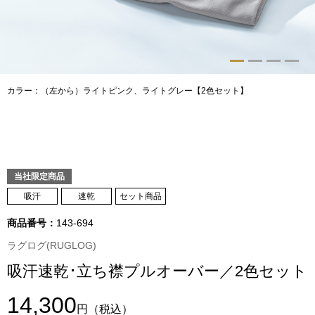
トップス
Tシャツ／カッ
物
ポロシャツ
カラー：（左から）ライトピンク、ライトグレー【2色セット】
／アクセサリー
シャツ
ョン雑貨
トレーナー／パ
当社限定商品
吸汗
速乾
セット商品
セーター／カー
商品番号：
143-694
ベスト
ラグログ(RUGLOG)
吸汗速乾･立ち襟プルオーバー／2色セット
その他
14,300
円
（税込）