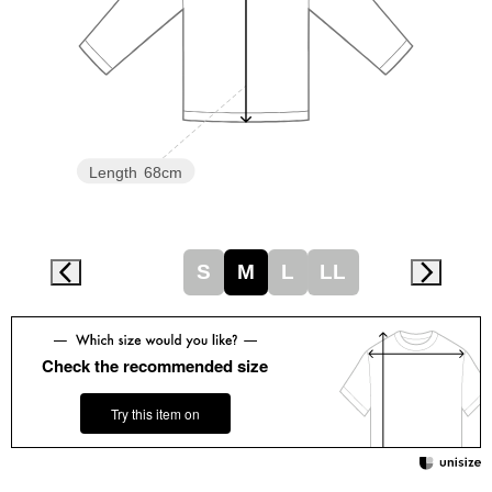
スニーカー
ブーツ
サンダル
Length
68cm
その他
S
M
L
LL
財布／小物
財布／コインケ
Check the recommended size
革小物
Try this item on
Miss Kyouko／ミスキョウコ
ポーチ
ブランド