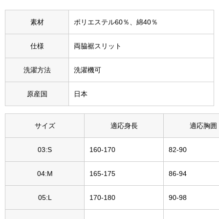
その他
素材
ポリエステル60％、綿40％
特集
仕様
両脇裾スリット
ウオッチ／ア
ホビー
すべて見る
洗濯方法
洗濯機可
ウオッチ
原産国
日本
ネックレス
ック
サイズ
適応身長
適応胸囲
ブレスレット
03:S
160-170
82-90
その他
･テーブルウェア
04:M
165-175
86-94
ファッション
05:L
170-180
90-98