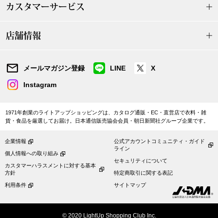
【特集】HELL
カスタマーサービス
店舗情報
おすすめカタ
メールマガジン登録
LINE
X
Salon de GRANDGRIS
BOGARD August
Instagram
ブランド
BOGARD July 2
1971年創業のライトアップショッピングは、カタログ通販・EC・直営店で衣料・雑
特集
貨・食品を厳選してお届け。日本通信販売協会会員・朝日新聞社グループ企業です。
RUGLOG 2026 
企業情報
公式アカウントコミュニティ・ガイド
ライン
個人情報への取り組み
すべて見る
セキュリティについて
アウター
カスタマーハラスメントに対する基本
方針
特定商取引に関する表記
利用条件
サイトマップ
ジャケット
ビール／酒
© 2020 LightUp Shopping Club Inc.
コート