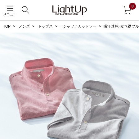
0
メニュー
TOP
メンズ
トップス
Tシャツ／カットソー
吸汗速乾･立ち襟プ
戻る
アウター
すべて見る
ジャケット
コート
ブルゾン
アンダーウェア
その他