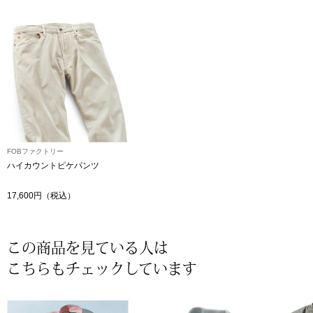
〈セイコー〉マウリッツハイス美術館公認フェ
その他
ルメールオマージュウオッチ
ブランド
和装
特集
和装小物
FOBファクトリー
その他
ハイカウントピケパンツ
ティ
すべて見る
17,600円（税込）
ケア
その他
ア
この商品を見ている人は
こちらもチェックしています
おすすめブラ